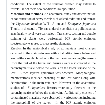
conditions. The extent of the situation created may extend to
forests. One of these new conditions is air pollution.
Materials and methods:
An anatomical study and determination
of concentration of heavy metals such as lead, cadmium and iron on
the
Ligustrum lucidum
W.T. Aiton and
Euonymus
japonicus
Thunb. in the south of Tehran under the condition of polluted air at
an unhealthy level were carried out. Transverse section and double
staining of plants were performed. ICP atomic emission
spectrometry was used to measure the elements
.
Results:
In the anatomical study of
L. lucidum
, most changes
occurred in the main vein area with a halo-like fissure below and
around the vascular bundles of the main vein, separating the vessels
from the rest of the tissue, and fissures were also created in the
parenchyma tissue below the vessels on the lower surface of the
leaf. A two-layered epidermis was observed. Morphological
manifestations included bronzing of the leaf color along with
deterioration in the main vein area. However, in the anatomical
studies of
E.
japonicus
, fissures were only observed in the
parenchyma tissue below the main vein. Additionally, clusters of
contaminated materials were observed in various points, including
the mesophyll of the leaves. In the ICP atomic emission