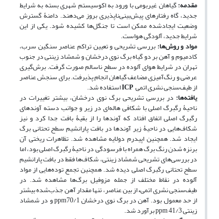
مقدمه:
گیاهان غیربومی با ورود به اکوسیستم شهری بسته به شرایط
جدید، گاه رفتارهای پیش‌بینی‌ناپذیری بروز می‌دهند. دامنۀ گسترش
وضعیت ایجاد‌شده ممکن است تا جنگل‌ها کشیده شود. یکی از این
شرایط جدید، آلودگی هواست.
مواد و روش‌ها:
بررسی تشریحی و تعیین تراکم عناصر سنگین سرب،
کادمیوم و آهن بر دو گیاه برگ نوی درخشان
و شمشاد زینتی در جنوب
تهران در شرایط هوای آلوده در سطح ناسالم صورت گرفت. برش‌گیری
عرضی و رنگ‌آمیزی مضاعف گیاهان انجام پذیرفت. برای سنجش عناصر
از طیف‌سنجی نشری اتمی
ICP
استفاده شد.
یافته‌ها:
در بررسی تشریحی برگ نوی درخشان، بیشتر تغییرات در
ناحیۀ رگبرگ اصلی با شکافی هاله‌ای در زیر و جوانب دسته آوندهای
رگبرگ اصلی اتفاق افتاد که آوندها را از بقیۀ بافت جدا کرد و نیز
شکاف‌هایی در ناحیۀ زیر آوندها در بافت پارانشیم سطح تحتانی برگ
ایجاد شد. همچنین اپیدرم دولایه مشاهده شد. تظاهرات ریختی آن
برنزه شدن رنگ برگ همراه با فرسودگی در ناحیۀ رگبرگ اصلی بود، اما
در بررسی‌های تشریحی شمشاد زینتی، شکاف‌ها فقط در بافت پارانشیم
سطح تحتانی رگبرگ اصلی دیده شد. همچنین تجمع توده‌هایی از مواد
آلوده در نقاط مختلف از جمله مزوفیل برگ‌ها مشاهده شد. در
طیف‌سنجی نشری اتمی
،
از بین عناصر، تنها مقدار آهن جذب‌شده بیشتر
از حد معمول بود. آهن در برگ نوی درخشان ppm70/1 و در شمشاد
زینتی ppm 41/3 برآورد شد.