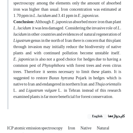
spectroscopy, among the elements, only the amount of absorbed
iron was higher than usual. Iron concentration was estimated at
1.70 ppm in
L. lucidum
and 3.41 ppm in
E. japonicus
.
Conclusion:
Although
E.
japonicus
absorbed more iron than plant
L. lucidum
, it was less damaged. Considering the invasive role of
L.
lucidum
in other countries and evidences of natural regeneration of
Ligustrum
genus in the north of Iran, there is concern that this plant,
through invasion, may initially reduce the biodiversity of native
plants and, with continued pollution, become unstable itself.
E.
japonicus
is also not a good choice for hedges due to having a
common pest of
Phytophthora
with forest trees and even citrus
trees. Therefore, it seems necessary to limit these plants. It is
suggested to restore
Buxus hyrcana
Pojark in hedges, which is
native to Iran and endangered in northern Iran, and
Thuja
orientalis
L. and
Ligustrum
vulgare
L. in Tehran, instead of this research
examined plants, is far more beneficial for forest conservation.
کلیدواژه‌ها
English
ICP atomic emission spectroscopy
Iron
Native
Natural