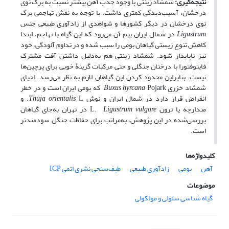
نتیجه‌گیری:
شمشاد زینتی با وجود جذب آهن بیشتر نسبت به برگ نوی
درخشان، آسیب‌دیدگی کمتری داشت. با توجه به نقش تهاجمی برگ
نوی درخشان در دیگر کشورها و شواهدی از زادآوری طبیعی جنس
Ligustrum
در شمال ایران بیم آن می‌رود که این گیاه با تهاجم، ابتدا
کاهش تنوع زیستی گیاهان بومی را سبب شده و در تداوم آلودگی، خود
نیز ناپایدار شود. شمشاد زینتی هم به‌دلیل داشتن آفت مشترک
فایتوفتورا با درختان جنگلی و حتی مرکبات گزینۀ خوبی برای پرچین‌ها
نیست. بنابراین محدود کردن این گیاهان لازم به نظر می‌رسد. احیای
شمشاد خزری
hyrcana
Buxus
Pojark که بومی ایران است و در خطر
انقراض قرار دارد در شمال ایران و نوش
orientalis
Thuja
L. و
مندارچه یا ترون
vulgare
Ligustrum
L.
در تهران به‌جای گیاهان
بررسی‌شده در این پژوهش، به‌مراتب برای حفاظت جنگل سودمندتر
است.
کلیدواژه‌ها
آهن
بومی
زاد‌آوری طبیعی
طیف‌سنجی نشری اتمی ICP
موضوعات
گیاه شناسی سلولی و مولکولی