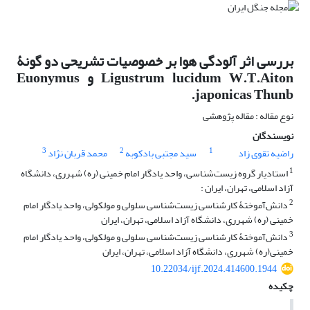
بررسی اثر آلودگی هوا بر خصوصیات تشریحی دو گونۀ
Ligustrum lucidum W.T.Aiton و Euonymus
japonicas Thunb.
نوع مقاله : مقاله پژوهشی
نویسندگان
3
2
1
راضیه تقوی زاد
سید مجتبی بادکوبه
محمد قربان نژاد
1
استادیار گروه زیست‌شناسی، واحد یادگار امام خمینی (ره) شهرری، دانشگاه
آزاد اسلامی، تهران، ایران :
2
دانش‌آموختۀ کارشناسی زیست‌شناسی سلولی و مولکولی، واحد یادگار امام
خمینی (ره) شهرری، دانشگاه آزاد اسلامی، تهران، ایران
3
دانش‌آموختۀ کارشناسی زیست‌شناسی سلولی و مولکولی، واحد یادگار امام
خمینی(ره) شهرری، دانشگاه آزاد اسلامی، تهران، ایران
10.22034/ijf.2024.414600.1944
چکیده