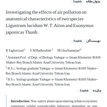
عنوان مقاله
English
Investigating the effects of air pollution on
anatomical characteristics of two species
Ligustrum lucidum W.T.Aiton and Euonymus
japonicas Thunb.
نویسندگان
English
1
2
3
R Taghavizad
S.M Badkoubeh
M Ghorbannejad
1
Assistant Prof., of Dept. of Biology, Yadegar-e-Imam Khomeini (RAH)
Shahre-Rey Branch, Islamic Azad University, Tehran, Iran.
2
B.S.c. biology graduate, Yadegar-e-Imam Khomeini (RAH) Shahre-
Rey Branch, Islamic Azad University, Tehran, Iran.
3
B.S.c. biology graduate, Yadegar-e-Imam Khomeini (RAH) Shahre-
Rey Branch, Islamic Azad University, Tehran, Iran.
چکیده
English
Introduction:
Non-native plants, upon entering urban ecosystems,
sometimes exhibit unpredictable behaviors depending on new