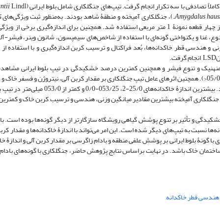
لاً تصادفی با سه تکرار انجام گرفت. تیپ‌های جنگلکاری شامل بلوط‌ ایرانی (
ntii
Amygdalus haus
Bornm.)، جنگلکاری آمیخته و منطقۀ شاهد بودند. به‌منظور ثبت ویژگی‌های 
قطعات نمونۀ 30×20 متری و برای برداشت اشکوب علفی در هر قطعه نمونه از چهار قطعه نمونۀ 1 متر مربعی استفاده شد. همچنین برای اندازه‌گی
نه‌برداری انجام گرفت. تنوع، غنا و یکنواختی گونه‌ای با استفاده از شاخص‌های سیمپسون، شانون ‌وینر، فیشر-
 و هندسی قطر خاکدانه‌ها، بُعد فراکتال و ترسیب کربن اندازه‌گیری و با استفاده از 
.
منهنیک و تنوع فیشر و همچنین کمترین درصد خشکیدگی در تیپ بلوط ایرانی مشاهده
تیپ‌های بررسی‌شده از نظر صفات ذکرشده اختلاف معنی‌داری وجود داشت (05/0sig<). همچنین اثرهای عامل تیپ جنگلکاری بر مقدار کربن ‌آلی، نیتروژن 
بر مقادیر اسیدیته، هدایت الکتریکی، درصد اشباع و پتاسیم خاک معنی‌دار بود. بیشترین اندازۀ خ
نگلکاری آمیخته بیشترین مقادیر میانگین وزنی، هندسی و ترسیب کربن خاک و کمترین ب
 خشکیدگی و تأثیر بر تنوع پوشش گیاهی رویشگاه سازگارتر از دیگر گونه‌ها بوده است. با
ها نسبت به تیپ‌های دیگر شده است. این امر می‌تواند با اندازۀ خاکدانه‌ها و مقدار کرب
با گونۀ بلوط ‌ایرانی بر پوشش علفی منطقه و بادام زاگرسی بر مقدار کربن آلی و اندازۀ خ
ساختمان خاک باشد. در نهایت براساس نتایج پژوهش حاضر، جنگلکاری با گونه‌های بادام 
 هندسی قطر خاکدانه