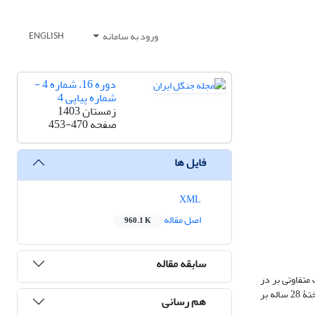
ورود به سامانه
ENGLISH
دوره 16، شماره 4 -
شماره پیاپی 4
زمستان 1403
صفحه
453-470
فایل ها
XML
اصل مقاله
960.1 K
سابقه مقاله
متفاوتی بر در
دسترس بودن عناصر غذایی، ترکیب بیوشیمیایی مواد آلی ورودی به خاک و خاکدانه‌های خاک دارند. بر این اساس، تحقیق حاضر به تأثیر جنگلکاری‌های خالص و آمیختۀ 28 ساله بر
هم رسانی