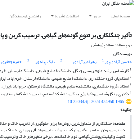
صفحه اصلی
مرور
اطلاعات نشریه
راهنمای نویسندگان
تأثیر جنگلکاری بر تنوع گونه‌های گیاهی، ترسیب کربن و پای
نوع مقاله : مقاله پژوهشی
نویسندگان
3
2
1
محسن آزادی پور
زهرا میرآزادی
بابک پیله ور
حمزه جعفری 
1
کارشناس ارشد علوم زیستی جنگل، دانشکدۀ منابع طبیعی، دانشگاه لرستان، خرم‌آب
2
استادیار، گروه جنگلداری، دانشکدۀ منابع طبیعی، دانشگاه لرستان، خرم‌آباد، ایران
3
استاد، گروه جنگلداری، دانشکدۀ منابع طبیعی، دانشگاه لرستان، خرم‌آباد، ایران.
4
دکتری جنگل‌شناسی و اکولوژی جنگل، دانشکدۀ منابع طبیعی، دانشگاه لرستان، خرم‌
10.22034/ijf.2024.434950.1965
چکیده
مقدمه:
جنگلکاری از متداول‌ترین روش‌ها برای جلوگیری از تخریب خاک و حفاظ
کمیت و کیفیت پوشش گیاهی، نوع خاکدانه‌ها، برخی متغیرهای خاک و ترسیب کرب