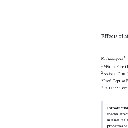
Effects of a
1
M. Azadipour
1
MSc. in Forest B
2
Assistant Prof.,
3
Prof., Dept. of 
4
Ph.D. in Silvicu
Introductio
species affec
assesses the 
properties on