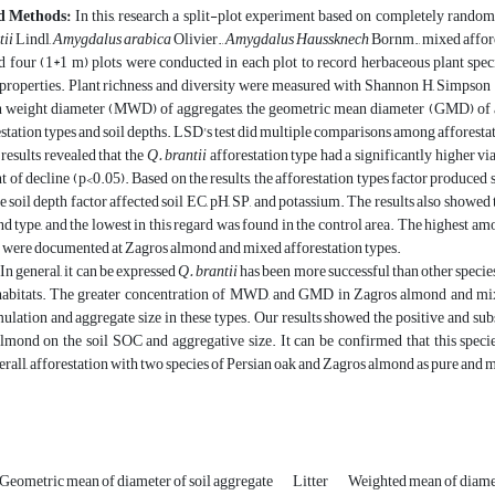
d Methods:
In this, research a split-plot experiment based on completely random
tii
Lindl,
Amygdalus arabica
Olivier.,
Amygdalus Haussknech
Bornm., mixed affores
nd four (1*1 m) plots were conducted in each plot to record herbaceous plant spe
properties. Plant richness and diversity were measured with Shannon H, Simpson 1
an weight diameter (MWD) of aggregates, the geometric mean diameter (GMD) of a
tation types and soil depths. LSD's test did multiple comparisons among afforestat
results revealed that the
Q. brantii
afforestation type had a significantly higher v
t of decline (p<0.05). Based on the results, the afforestation types factor produced 
he soil depth factor affected soil EC, pH, SP, and potassium. The results also show
 type, and the lowest in this regard was found in the control area. The highest 
n were documented at Zagros almond and mixed afforestation types.
In general, it can be expressed
Q. brantii
has been more successful than other species
 habitats. The greater concentration of MWD, and GMD in Zagros almond and mix
lation and aggregate size in these types. Our results showed the positive and subs
lmond on the soil SOC and aggregative size. It can be confirmed that this specie
erall, afforestation with two species of Persian oak and Zagros almond as pure and mi
Geometric mean of diameter of soil aggregate
Litter
Weighted mean of diamet