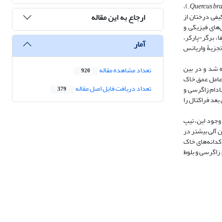
Lindl.)،
Quercus bra
ارجاع به این مقاله
کیفی درختان از
ری برخی از ویژگی‌های فیزیکی و
آلفا، برگر-پارکر،
آمار
تجزیۀ واریانس
 شد و در بین
تعداد مشاهده مقاله
920
و فسفر خاک و عامل عمق خاک
تعداد دریافت فایل اصل مقاله
اکدانه‌های 25/0-2، 053/25-0/0 و کمتر از 053/0 میلی‌متر در تیپ بادام زاگرسی و
379
عد فراکتال را
 وجود این، تیپ
ن آلی بیشتر در
اکدانه‌های خاک
زاگرسی و بلوط