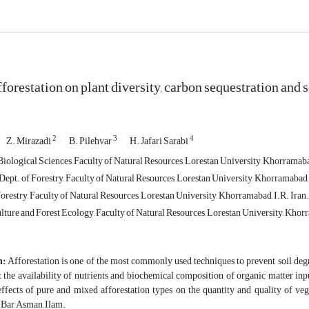
fforestation on plant diversity, carbon sequestration and 
2
3
4
Z. Mirazadi
B. Pilehvar
H. Jafari Sarabi
iological Sciences, Faculty of Natural Resources, Lorestan University, Khorramabad
 Dept. of Forestry, Faculty of Natural Resources, Lorestan University, Khorramabad, 
Forestry, Faculty of Natural Resources, Lorestan University, Khorramabad, I.R. Iran.
lture and Forest Ecology, Faculty of Natural Resources, Lorestan University, Khorr
n:
Afforestation is one of the most commonly used techniques to prevent soil degr
t the availability of nutrients and biochemical composition of organic matter inpu
effects of pure and mixed afforestation types on the quantity and quality of vege
 Bar Asman, Ilam.