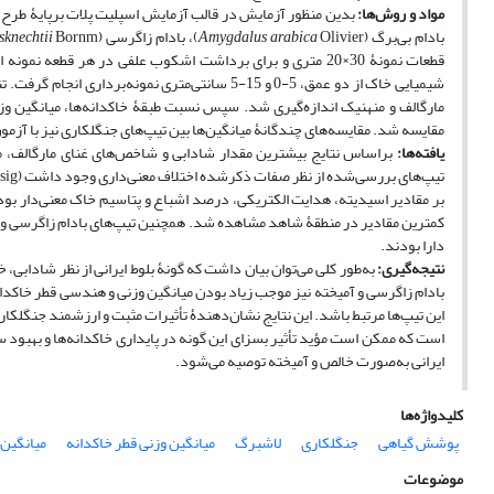
مواد و روش‌ها:
بدین منظور آزمایش در قالب آزمایش اسپلیت پلات برپایۀ طرح کام
بادام بی‌برگ (
Olivier)، بادام زاگرسی (
Amygdalus arabica
sknechtii
شیمیایی خاک از دو عمق، 5-0 و 15-5 سانتی‌متری نمو
مارگالف و منهنیک اندازه‌گیری شد. سپس نسبت طبقۀ خاکدانه‌ها، میانگین وزنی
مقایسه شد. مقایسه‌های چندگانۀ میانگین‌ها بین تیپ‌های جنگلکاری نیز با آزمونLSD انجام گرفت
یافته‌ها:
براساس نتایج بیشترین مقدار شادابی و شاخص‌های غنای مارگالف، 
کمترین مقادیر در منطقۀ شاهد مشاهده شد. همچنین تیپ‌های بادام زاگرسی و ج
دارا بودند.
نتیجه‌گیری:
به‌طور کلی می‌توان بیان داشت که گونۀ بلوط ایرانی از نظر شادابی،
بادام زاگرسی و آمیخته نیز موجب زیاد بودن میانگین وزنی و هندسی قطر خاکدانه‌
این تیپ‌ها مرتبط باشد. این نتایج نشان‌دهندۀ تأثیرات مثبت و ارزشمند جنگلکاری 
است که ممکن است مؤید تأثیر بسزای این گونه در پایداری خاکدانه‌ها و بهبود 
ایرانی به‌صورت خالص و آمیخته توصیه می‌شود.
کلیدواژه‌ها
پوشش گیاهی
جنگلکاری
لاشبرگ
میانگین وزنی قطر خاکدانه
میانگین
موضوعات