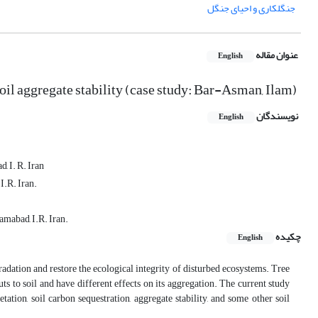
جنگلکاری و احیای جنگل
عنوان مقاله
English
soil aggregate stability (case study: Bar-Asman, Ilam)
نویسندگان
English
, I. R. Iran
I.R. Iran.
amabad, I.R. Iran.
چکیده
English
adation and restore the ecological integrity of disturbed ecosystems. Tree
ts to soil and have different effects on its aggregation. The current study
tation, soil carbon sequestration, aggregate stability, and some other soil