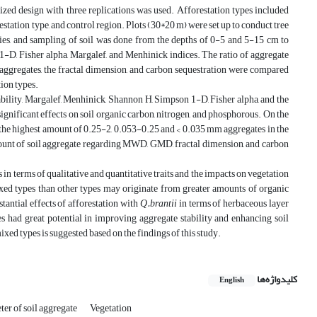
ized design with three replications was used. Afforestation types included
tation type, and control region. Plots (30*20 m) were set up to conduct tree
cies, and sampling of soil was done from the depths of 0-5 and 5-15 cm to
-D, Fisher alpha, Margalef, and Menhinick indices. The ratio of aggregate
ggregates, the fractal dimension, and carbon sequestration were compared
ion types.
iability, Margalef, Menhinick, Shannon H, Simpson 1-D, Fisher alpha, and the
significant effects on soil organic carbon, nitrogen, and phosphorous. On the
ed the highest amount of 0.25-2, 0.053-0.25 and < 0.035 mm aggregates in the
amount of soil aggregate regarding MWD, GMD, fractal dimension, and carbon
 in terms of qualitative and quantitative traits and the impacts on vegetation
ed types than other types may originate from greater amounts of organic
tantial effects of afforestation with
Q.brantii
in terms of herbaceous layer
s had great potential in improving aggregate stability and enhancing soil
xed types is suggested based on the findings of this study.
کلیدواژه‌ها
English
er of soil aggregate
Vegetation