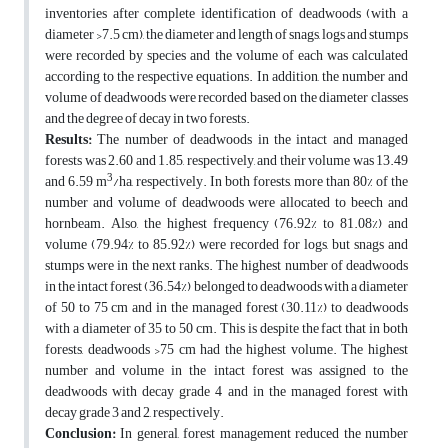
inventories after complete identification of deadwoods (with a
diameter >7.5 cm), the diameter and length of snags, logs and stumps
were recorded by species and the volume of each was calculated
according to the respective equations. In addition, the number and
volume of deadwoods were recorded based on the diameter classes
and the degree of decay in two forests.
Results:
The number of deadwoods in the intact and managed
forests was 2.60 and 1.85, respectively, and their volume was 13.49
3
and 6.59 m
/ha, respectively. In both forests, more than 80% of the
number and volume of deadwoods were allocated to beech and
hornbeam. Also, the highest frequency (76.92% to 81.08%) and
volume (79.94% to 85.92%) were recorded for logs, but snags and
stumps were in the next ranks. The highest number of deadwoods
in the intact forest (36.54%) belonged to deadwoods with a diameter
of 50 to 75 cm and in the managed forest (30.11%) to deadwoods
with a diameter of 35 to 50 cm. This is despite the fact that in both
forests, deadwoods >75 cm had the highest volume. The highest
number and volume in the intact forest was assigned to the
deadwoods with decay grade 4 and in the managed forest with
decay grade 3 and 2, respectively.
Conclusion:
In general, forest management reduced the number