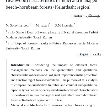
Deadwood characteristics in intact and managed
beech-hornbeam forests (Kelardasht region)
نویسندگان
English
1
2
2
M. Soleymanpoor
M. Tabari
ُS.M. Hosseini
1
Ph.D. Student, Dept. of Forestry, Faculty of Natural Resources, Tarbiat
Modares University, Noor, I. R. Iran
2
Prof., Dept. of Forestry, Faculty of Natural Resources, Tarbiat Modares
University, Noor, I. R. Iran
چکیده
English
Introduction:
Considering the impact of different forest
management methods on the quantitative and qualitative
characteristics of deadwood is of great importance in the protection
and functioning of forest ecosystems. The purpose of this study is
to compare the quantitative (number and volume) and qualitative
(species, types, degree of decay, and diameter classes) characteristics
of deadwoods in two managed forest and intact beech-hornbeam
forest in Kelardasht region, north of Iran.
Material and Methods:
In this research, in both forests, using full