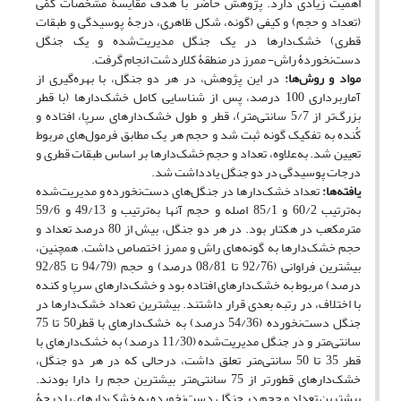
اهمیت زیادی دارد. پژوهش حاضر با هدف مقایسۀ مشخصات کمّی
(تعداد و حجم) و کیفی (گونه، شکل ظاهری، درجۀ پوسیدگی و طبقات
قطری) خشک‌دارها در یک جنگل مدیریت‌شده و یک جنگل
دست‌نخوردۀ راش- ممرز در منطقۀ کلاردشت انجام گرفت.
مواد و روش‌ها:
در این پژوهش، در هر دو جنگل، با بهره‌گیری از
آماربرداری 100 درصد، پس از شناسایی کامل خشک‌دارها (با قطر
بزرگ‌تر از 5/7 سانتی‌متر)، قطر و طول خشک‌دارهای سرپا، افتاده و
کُنده به تفکیک گونه ثبت شد و حجم هر یک مطابق فرمول‌های مربوط
تعیین شد. به‌علاوه، تعداد و حجم خشک‌دارها بر اساس طبقات قطری و
درجات پوسیدگی در دو جنگل یادداشت شد.
یافته‌ها:
تعداد خشک‌دارها در جنگل‌های دست‌نخورده و مدیریت‌شده
به‌ترتیب 60/2 و 85/1 اصله و حجم آنها به‌ترتیب و 49/13 و 59/6
مترمکعب در هکتار بود. در هر دو جنگل، بیش از 80 درصد تعداد و
حجم خشک‌دارها به گونه‌های راش و ممرز اختصاص داشت. همچنین،
بیشترین فراوانی (92/76 تا 08/81 درصد) و حجم (94/79 تا 92/85
درصد) مربوط به خشک‌دارهای افتاده بود و خشک‌دارهای سرپا و کنده
با اختلاف، در رتبه بعدی قرار داشتند. بیشترین تعداد خشک‌دارها در
جنگل دست‌نخورده (54/36 درصد) به خشک‌دارهای با قطر50 تا 75
سانتی‌متر و در جنگل مدیریت‌شده (11/30 درصد) به خشک‌دارهای با
قطر 35 تا 50 سانتی‌متر تعلق داشت، درحالی که در هر دو جنگل،
خشک‌دارهای قطورتر از 75 سانتی‌متر بیشترین حجم را دارا بودند.
بیشترین تعداد و حجم در جنگل دست‌نخورده به خشک‌دارهای با درجۀ