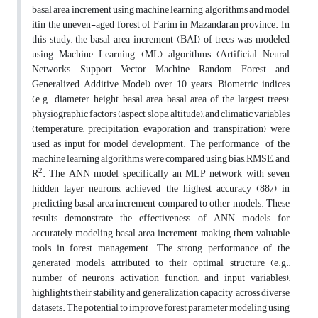
basal area increment using machine learning algorithms and model
itin the uneven-aged forest of Farim in Mazandaran province. In
this study, the basal area increment (BAI) of trees was modeled
using Machine Learning (ML) algorithms (Artificial Neural
Networks, Support Vector Machine, Random Forest, and
Generalized Additive Model) over 10 years. Biometric indices
(e.g., diameter, height, basal area, basal area of the largest trees),
physiographic factors (aspect, slope, altitude), and climatic variables
(temperature, precipitation, evaporation and transpiration) were
used as input for model development. The performance of the
machine learning algorithms were compared using bias, RMSE, and
2
R
. The ANN model, specifically an MLP network with seven
hidden layer neurons, achieved the highest accuracy (88%) in
predicting basal area increment compared to other models. These
results demonstrate the effectiveness of ANN models for
accurately modeling basal area increment, making them valuable
tools in forest management. The strong performance of the
generated models, attributed to their optimal structure (e.g.,
number of neurons, activation function, and input variables),
highlights their stability and generalization capacity across diverse
datasets. The potential to improve forest parameter modeling using