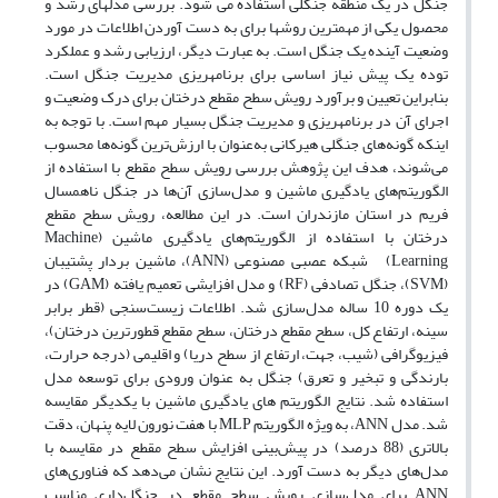
جنگل در یک منطقه جنگلی استفاده می شود. بررسی مدل­های رشد و
محصول یکی از مهم­ترین روش­ها برای به دست آوردن اطلاعات در مورد
وضعیت آینده یک جنگل است. به عبارت دیگر، ارزیابی رشد و عملکرد
توده یک پیش نیاز اساسی برای برنامه­ریزی مدیریت جنگل است.
بنابراین تعیین و برآورد رویش سطح مقطع درختان برای درک وضعیت و
اجرای آن در برنامه­ریزی و مدیریت جنگل بسیار مهم است. با توجه به
اینکه گونه‌های جنگلی هیرکانی به‌عنوان با ارزش‌ترین گونه‌ها محسوب
می‌شوند، هدف این پژوهش بررسی رویش سطح مقطع با استفاده از
الگوریتم‌های یادگیری ماشین و مدل‌سازی آن‌ها در جنگل ناهمسال
فریم در استان مازندران است. در این مطالعه، رویش سطح مقطع
درختان با استفاده از الگوریتم‌های یادگیری ماشین (Machine
Learning) شبکه عصبی مصنوعی (ANN)، ماشین بردار پشتیبان
(SVM)، جنگل تصادفی (RF) و مدل افزایشی تعمیم یافته (GAM) در
یک دوره 10 ساله مدل‌سازی شد. اطلاعات زیست‌سنجی (قطر برابر
سینه، ارتفاع کل، سطح مقطع درختان، سطح مقطع قطورترین درختان)،
فیزیوگرافی (شیب، جهت، ارتفاع از سطح دریا) و اقلیمی (درجه حرارت،
بارندگی و تبخیر و تعرق) جنگل به عنوان ورودی برای توسعه مدل
استفاده شد. نتایج الگوریتم های یادگیری ماشین با یکدیگر مقایسه
شد. مدل ANN، به ویژه الگوریتم MLP با هفت نورون لایه پنهان، دقت
بالاتری (88 درصد) در پیش‌بینی افزایش سطح مقطع در مقایسه با
مدل‌های دیگر به دست آورد. این نتایج نشان می‌دهد که فناوری‌های
ANN برای مدل‌سازی رویش سطح مقطع در جنگل‌داری مناسب