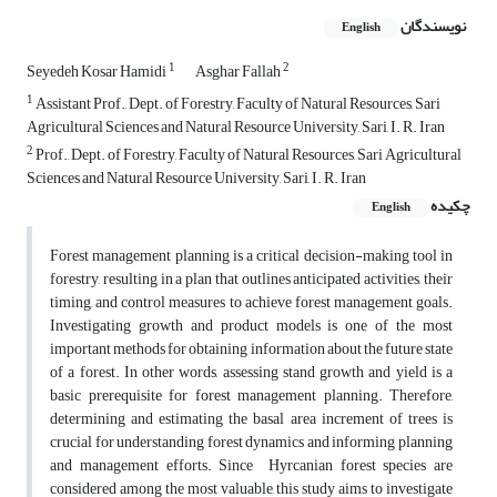
نویسندگان
English
1
2
Seyedeh Kosar Hamidi
Asghar Fallah
1
Assistant Prof., Dept. of Forestry, Faculty of Natural Resources, Sari
Agricultural Sciences and Natural Resource University, Sari, I. R. Iran
2
Prof., Dept. of Forestry, Faculty of Natural Resources, Sari Agricultural
Sciences and Natural Resource University, Sari, I. R. Iran
چکیده
English
Forest management planning is a critical decision-making tool in
forestry, resulting in a plan that outlines anticipated activities, their
timing, and control measures to achieve forest management goals.
Investigating growth and product models is one of the most
important methods for obtaining information about the future state
of a forest. In other words, assessing stand growth and yield is a
basic prerequisite for forest management planning. Therefore,
determining and estimating the basal area increment of trees is
crucial for understanding forest dynamics and informing planning
and management efforts. Since Hyrcanian forest species are
considered among the most valuable, this study aims to investigate