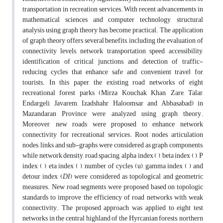
transportation in recreation services. With recent advancements in
mathematical sciences and computer technology, structural
analysis using graph theory has become practical. The application
of graph theory offers several benefits, including the evaluation of
connectivity levels, network transportation speed, accessibility,
identification of critical junctions, and detection of traffic-
reducing cycles that enhance safe and convenient travel for
tourists. In this paper, the existing road networks of eight
recreational forest parks (Mirza Kouchak Khan, Zare, Talar,
Endargeli, Javarem, Izadshahr, Haloomsar and Abbasabad) in
Mazandaran Province were analyzed using graph theory.
Moreover, new roads were proposed to enhance network
connectivity for recreational services. Root nodes, articulation
nodes, links and sub-graphs were considered as graph components,
while network density, road spacing, alpha index ( ), beta index ( ), P
index ( ), eta index ( ), number of cycles (u), gamma index ( ) and
detour index (
DI
) were considered as topological and geometric
measures. New road segments were proposed based on topologic
standards to improve the efficiency of road networks with weak
connectivity. The proposed approach was applied to eight test
networks in the central highland of the Hyrcanian forests, northern