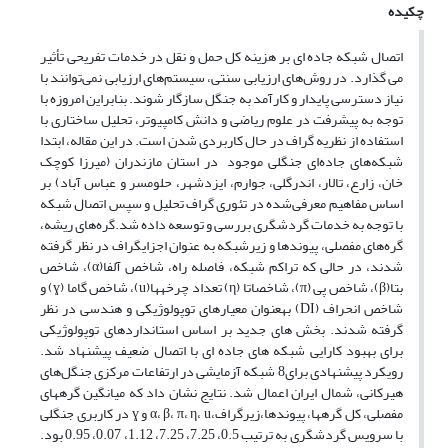
چکیده
اتصال شبکه جاده ای بر هزینه کل حمل و نقل در خدمات تفریحی تأثیر
می گذارد. در روش‌های ارزیابی سنتی، سیستم‌های ارزیابی نمی‌توانند با
نیاز دسترسی پایدار و کارآمد به جنگل سازگار شوند. بنابراین امروزه با
توجه به پیشرفت در علوم ریاضی و دانش کامپیوتر، تحلیل ساختاری با
استفاده از نظریه گراف در حال کاربردی شدن است. در این مقاله، ابتدا
شبکه‌های جاده‌ای جنگلی موجود در استان مازندران (میرزا کوچک
خان، زارع، تالار، اندرگلی، جوارم، ایزدشهر، حلومسر و عباس آباد) بر
اساس مفاهیم معرفی‌شده در تئوری گراف تحلیل و سپس اتصال شبکه
با توجه به خدمات گردشگری بررسی و توسعه داده شد.گره‌های ریشه،
گره‌های مفصلی، پیوندها و زیرشبکه به عنوان اجزایگراف در نظر گرفته
شدند، در حالی که تراکم شبکه، فاصله راه، شاخص آلفا(α)، شاخص
بتا(β)، شاخص پی (π)، شاخصاتا (η) تعداد چرخه­ها(u)، شاخص گاما (ɣ) و
شاخص انحراف (DI) به­عنوان معیارهای توپولوژیکی و هندسی در نظر
گرفته شدند. بخش های جدید بر اساس استانداردهای توپولوژیکی
برای بهبود کارایی شبکه های جاده ای با اتصال ضعیف پیشنهاد شد.
رویکرد پیشنهادی برای8 شبکه آزمایشی در ارتفاعات مرکزی جنگل‌های
هیرکانی، شمال ایران اعمال شد. نتایج نشان داد که میانگین گره­های
مفصلی، کل گره­ها، پیوندها،زیرگراف،α، β، π، η، u و ɣ در کاربری جنگلی
با سرویس گردشگری به ترتیب 0.5، 7.25، 7.25، 1.12، 0.07، 0.95 بود.