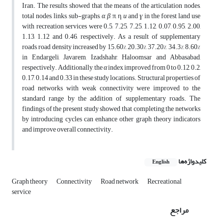
Iran. The results showed that the means of the articulation nodes,
total nodes, links, sub-graphs,
α
,
β
, π, η,
u
and
ɣ
in the forest land use
with recreation services were 0.5, 7.25, 7.25, 1.12, 0.07, 0.95, 2.00,
1.13, 1.12 and 0.46, respectively. As a result of supplementary
roads, road density increased by 15.60%, 20.30%, 37.20%, 34.3%, 8.60%
in Endargeli, Javarem, Izadshahr, Haloomsar and Abbasabad,
respectively. Additionally, the
α
index improved from 0 to 0.12, 0.2,
0.17, 0.14 and 0.33 in these study locations. Structural properties of
road networks with weak connectivity were improved to the
standard range by the addition of supplementary roads. The
findings of the present study showed that completing the networks
by introducing cycles can enhance other graph theory indicators
and improve overall connectivity.
کلیدواژه‌ها
English
Graph theory
Connectivity
Road network
Recreational
service
مراجع