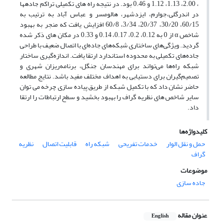
، 2.00، 1.13، 1.12 و 0.46 بود. در نتیجه راه های تکمیلی تراکم جاده­ها
در اندرگلی،جوارم، ایزدشهر، هالومسر و عباس آباد به ترتیب به
60/15، 30/20، 20/37، 3/34، 60/8 افزایش یافت که منجر به بهبود
شاخص α از 0 به 0.12، 0.2، 0.17، 0.14 و 0.33 در مکان های ذکر شده
گردید. ویژگی‌های ساختاری شبکه‌های جاده‌ای با اتصال ضعیف با طراحی
جاده‌های تکمیلی به محدوده استاندارد ارتقا یافت. اندازه‌گیری ساختار
شبکه راه‌ها می‌تواند برای مهندسان جنگل، برنامه‌ریزان شهری و
تصمیم‌گیران برای دستیابی به اهداف مختلف مفید باشد. نتایج مطالعه
حاضر نشان داد که با تکمیل شبکه از طریق پیاده سازی چرخه می توان
سایر شاخص های نظریه گراف را بهبود بخشید و سطح ارتباطات را ارتقا
داد.
کلیدواژه‌ها
حمل و نقل الوار
خدمات تفریحی
شبکه راه
قابلیت اتصال
نظریه
گراف
موضوعات
جاده سازی
عنوان مقاله
English