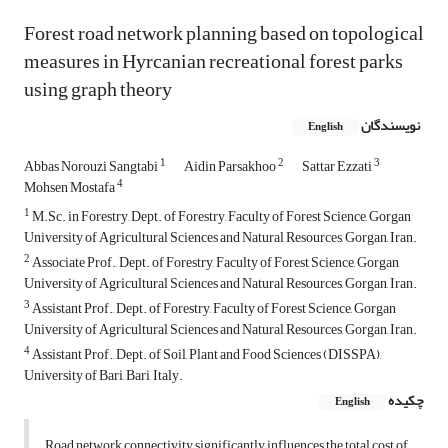
Forest road network planning based on topological
measures in Hyrcanian recreational forest parks
using graph theory
نویسندگان
English
1
2
3
Abbas Norouzi Sangtabi
Aidin Parsakhoo
Sattar Ezzati
4
Mohsen Mostafa
1
M.Sc. in Forestry, Dept. of Forestry, Faculty of Forest Science, Gorgan
University of Agricultural Sciences and Natural Resources, Gorgan, Iran.
2
Associate Prof., Dept. of Forestry, Faculty of Forest Science, Gorgan
University of Agricultural Sciences and Natural Resources, Gorgan, Iran.
3
Assistant Prof., Dept. of Forestry, Faculty of Forest Science, Gorgan
University of Agricultural Sciences and Natural Resources, Gorgan, Iran.
4
Assistant Prof., Dept. of Soil, Plant and Food Sciences (DISSPA),
University of Bari, Bari, Italy.
چکیده
English
Road network connectivity significantly influences the total cost of