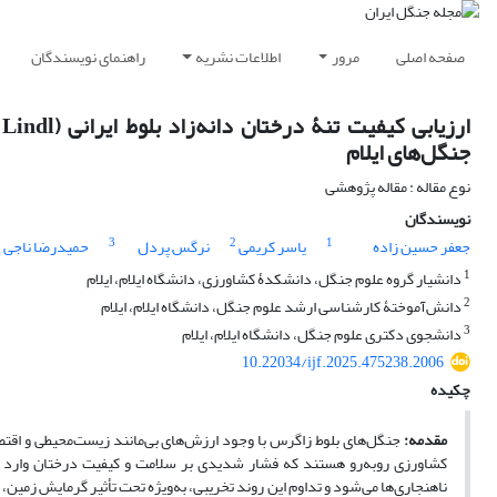
صفحه اصلی
مرور
اطلاعات نشریه
راهنمای نویسندگان
جنگل‌های ایلام
نوع مقاله : مقاله پژوهشی
نویسندگان
1
3
2
1
جعفر حسین زاده
یاسر کریمی
نرگس پردل
حمیدرضا ناجی
1
دانشیار گروه علوم جنگل، دانشکدۀ کشاورزی، دانشگاه ایلام، ایلام
2
دانش‌آموختۀ کارشناسی ارشد علوم جنگل، دانشگاه ایلام، ایلام
3
دانشجوی دکتری علوم جنگل، دانشگاه ایلام، ایلام
10.22034/ijf.2025.475238.2006
چکیده
مقدمه:
جنگل‌های بلوط زاگرس با وجود ارزش‌های بی‌مانند زیست‌محیطی و اقتصا
کشاورزی روبه‌رو هستند که فشار شدیدی بر سلامت و کیفیت درختان وارد م
ناهنجاری‌ها می‌شود و تداوم این روند تخریبی، به‌ویژه تحت تأثیر گرمایش زمین