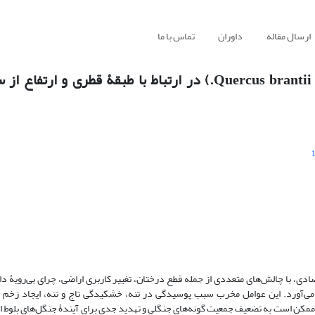
ارسال مقاله
داوران
تماس با ما
ارزیابی کیفیت تنۀ درختان دانه‌زاد بلوط ایرانی (Quercus brantii Lindl.) در ارتباط با طبقۀ ق
دی، با چالش‌های متعددی از جمله قطع درختان، تغییر کاربری اراضی، چرای بی‌رویۀ دام
ی‌آورد. این عوامل مخرب سبب پوسیدگی در تنه، خشکیدگی تاج و تنه، ایجاد زخم و
، ممکن است به تضعیف جمعیت گونه‌های جنگلی و تهدید جدی برای آیندۀ جنگل‌های بلوط ای