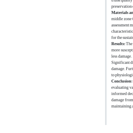
trunk quality
preservation 
Materials a
middle zone (
assessment mo
characteristi
for the susta
Results:
The 
more suscepti
less damage.
Significant d
damage. Furth
to physiologi
Conclusion:
evaluating va
informed deci
damage from u
maintaining a