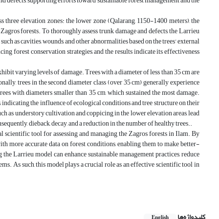
and defects, supporting efforts toward sustainable forest management and the
ss three elevation zones: the lower zone (Qalarang, 1150-1400 meters), the
agros forests. To thoroughly assess trunk damage and defects, the Larrieu
such as cavities, wounds, and other abnormalities based on the trees' external
ng forest conservation strategies, and the results indicate its effectiveness
exhibit varying levels of damage. Trees with a diameter of less than 35 cm are
onally, trees in the second diameter class (over 35 cm) generally experience
trees with diameters smaller than 35 cm, which sustained the most damage.
indicating the influence of ecological conditions and tree structure on their
as understory cultivation and coppicing in the lower elevation areas, lead
sequently, dieback, decay, and a reduction in the number of healthy trees..
al scientific tool for assessing and managing the Zagros forests in Ilam. By
with more accurate data on forest conditions, enabling them to make better-
ng the Larrieu model can enhance sustainable management practices, reduce
. As such, this model plays a crucial role as an effective scientific tool in
کلیدواژه‌ها
English