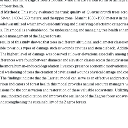
 of oak trees in the Zagros forests to identify and analyze various forms of damage 
of forest health.
nd Methods:
This study evaluated the trunk quality of
Quercus brantii
trees acro
Siwan, 1400-1650 meters), and the upper zone (Mansht, 1650-1900 meters) in the Z
del was utilized, which involves identifying and classifying defects into categories 
cs. This model is a valuable tool for understanding and managing tree health, enhanci
inable management of the Zagros forests.
results of this study showed that trees in different altitudinal and diameter classes 
ble to various types of damage, such as wounds, cavities, and stem dieback. Additi
 The highest level of damage was observed at lower elevations, especially among 
ifferences were found between diameter and elevation classes across the study areas, 
ermore, human-induced degradation, livestock presence, economic motivations such 
cal weakening of trees, the creation of cavities and wounds, physical damage, and, con
The findings indicate that the Larrieu model can serve as an effective and practic
rious indicators of forest health, this model provides natural resource managers 
sions for the conservation and restoration of these valuable ecosystems. Utilizi
nauthorized exploitation, and improve the resilience of the Zagros forest ecosystems
nd strengthening the sustainability of the Zagros forests.