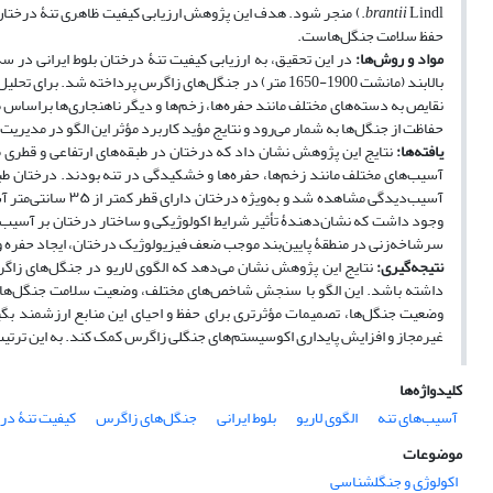
brantii
Lindl.) منجر شود. هدف این پژوهش ارزیابی کیفیت ظاهری تنۀ درخت
حفظ سلامت جنگل‌هاست.
مواد و روش‌ها:
بالابند ­­(مانشت 1900-1650 متر) در جنگل‌های زاگرس پرداخت
نقایص به دسته‌های مختلف مانند حفره‌ها، زخم‌ها و دیگر ناهنجاری‌ها براساس
حفاظت از جنگل‌ها به شمار می‌رود و نتایج مؤید کاربرد مؤثر این الگو در مدیری
یافته‌ها:
آسیب‌دیدگی مشاهده 
وجود داشت که نشان‌دهندۀ تأثیر شرایط اکولوژیکی و ساختار درختان بر آسیب
سرشاخه‌زنی در منطقۀ پایین‌بند موجب ضعف فیزیولوژیک درختان، ایجاد حفره 
نتیجه‌گیری:
نتایج این پژوهش نشان می‌دهد که الگوی لاریو در جنگل‌های زاگرس
داشته باشد. این الگو با سنجش شاخص‌های مختلف، وضعیت سلامت جنگل‌ها را ارز
وضعیت جنگل‌ها، تصمیمات مؤثرتری برای حفظ و احیای این منابع ارزشمند بگیرن
غیرمجاز و افزایش پایداری اکوسیستم‌های جنگلی زاگرس کمک کند. به این ترتیب،
کلیدواژه‌ها
آسیب‌های تنه
الگوی لاریو
بلوط ایرانی
جنگل‌های زاگرس
کیفیت تنۀ در
موضوعات
اکولوژی و جنگلشناسی