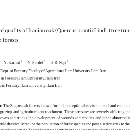
f quality of Iranian oak (Quercus brantii Lindl.) tree tru
m forests
2
3
1
Y. Karimi
N. Pordel
H.R. Naji
 Dept. of Forestry, Faculty of Agriculture, Ilam University, Ilam, Iran
n Forestry, Ilam University, Ilam, Iran
in Forestry, Ilam University, Ilam, Iran
n:
The Zagros oak forests, known for their exceptional environmental and economic s
grazing, and agricultural encroachment. These pressures are severely affecting the 
owns and trunks, the development of wounds and cavities, and other abnormalities
uld drastically reduce the population of forest species and pose a serious risk to the