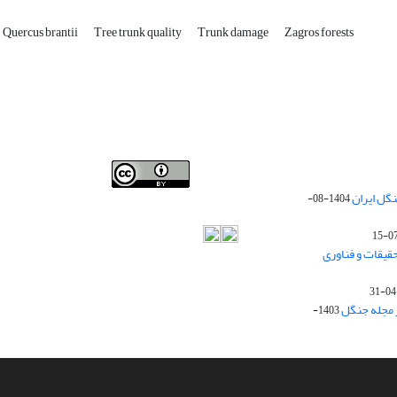
Quercus brantii
Tree trunk quality
Trunk damage
Zagros forests
Iranian journal of Forest
© 2009 by
Iranian Society of
گل ایران
1404-08-
Forestry
is licensed under
Creative Commons
Attribution 4.0 International
قیقات و فناوری
ز مجله جنگل
1403-