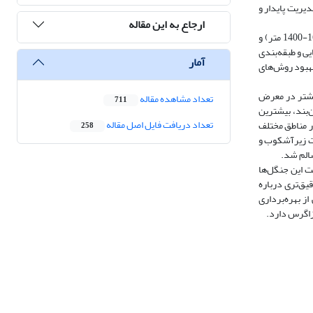
دیریت پایدار و
ارجاع به این مقاله
در این تحقیق، به ارزیابی کیفیت تنۀ درختان بلوط ایرانی در سه طبقۀ ارتفاعی مختلف شامل پایین‌بند (قلارنگ 1400-1150 متر)، میان‌بند ­(سیوان 1650-1400 متر) و
سایی و طبقه‌بندی
آمار
بهبود روش‌های
سیب‌دیدگی‌های متفاوتی داشتند. درختان دارای قطر کمتر از ۳۵ سانتی‌متر بیشتر در معرض
تعداد مشاهده مقاله
711
. در ارتفاعات پایین‌بند، بیشترین
تعداد دریافت فایل اصل مقاله
رتفاعی در مناطق مختلف
258
شت زیرآشکوب و
الم شد.
ت این جنگل‌ها
یق‌تری درباره
ز بهره‌برداری
زاگرس دارد.