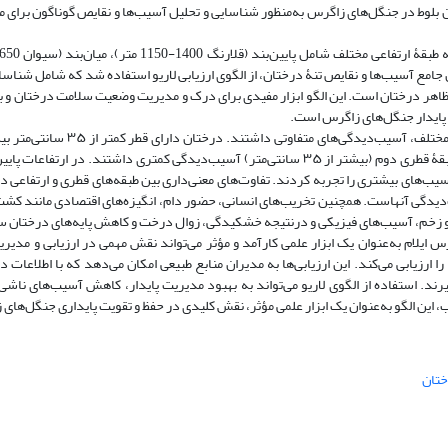
ان بلوط در جنگل‌های زاگرس به‌منظور شناسایی و تحلیل آسیب‌ها و نقایص گوناگون برای م
ه شد. برای تحلیل جامع آسیب‌ها و نقایص تنۀ درختان، از الگوی ارزیابی لاریو استفاده شد که شامل شنا
 ظاهر درختان است. این الگو ابزار مفیدی برای درک و مدیریت وضعیت سلامت درختان و 
ت پایدار جنگل‌های زاگرس است.
نتایج این پژوهش نشان داد که درختان در طبقه‌های ارتفاعی و قطری مختلف، آ
آسیب‌های مختلف مانند زخم‌ها، حفره‌ها و خشکیدگی در تنه بودند. درختان طبقۀ قطری دوم (بیشتر از ۳۵ سانتی‌متر) آسیب‌دیدگی کمتری داشتند
شد و به‌ویژه درختان دارای قطر کمتر از ۳۵ سانتی‌متر آسیب‌های بیشتری را تجربه کردند. تفاوت‌های معنی‌داری بین طبقه‌های قطری و ا
‌دیدگی آنهاست. همچنین تخریب‌های انسانی، حضور دام، انگیزه‌های اقتصادی مانند ک
و زخم، آسیب‌های فیزیکی و درنتیجه خشکیدگی، زوال درخت و کاهش پایه‌های درختان س
 ایلام به‌عنوان یک ابزار علمی کارآمد و مؤثر می‌تواند نقش مهمی در ارزیابی و مدیری
یابی می‌کند. این ارزیابی‌ها به مدیران منابع طبیعی امکان می‌دهد که با اطلاعات دق
د. استفاده از الگوی لاریو می‌تواند به بهبود مدیریت پایدار، کاهش آسیب‌های ناشی ا
 این الگو به‌عنوان یک ابزار علمی مؤثر، نقش کلیدی در حفظ و تقویت پایداری جنگل‌های 
ختان