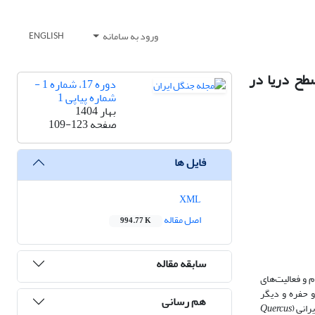
ورود به سامانه
ENGLISH
طری و ارتفاع از سطح دریا در
دوره 17، شماره 1 -
شماره پیاپی 1
بهار 1404
صفحه
109-123
فایل ها
XML
اصل مقاله
994.77 K
سابقه مقاله
 و فعالیت‌های
 حفره و دیگر
هم رسانی
رانی
(
Quercus