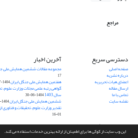
مراجع
دسترسی سریع
آخرین اخبار
صفحه اصلی
مجموعه مقالات ششمین همایش ملی جن
درباره نشریه
17
اعضای هیات تحریریه
هفتمین همایش ملی جنگل ایران
1404-07-15
ارسال مقاله
گواهی رتبه علمی مجلات وزارت علوم، تح
تماس با ما
سال 1403
1404-06-30
نقشه سایت
ششمین همایش ملی جنگل ایران
1404-04-31
تقدیر وزارت علوم، تحقیقات و فناوری ا
01-16
سامانه مدیریت نشریات علمی.
طراحی و پیاده سازی از
سیناوب
این وب سایت از کوکی ها برای اطمینان از ارائه بهترین خدمات استفاده می کند.