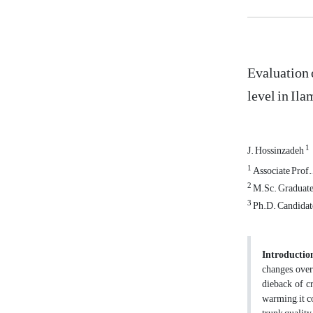
Evaluation o
level in Ila
1
J. Hossinzadeh
1
Associate Prof.,
2
M.Sc. Graduate i
3
Ph.D. Candidate 
Introductio
changes, over
dieback of cr
warming, it co