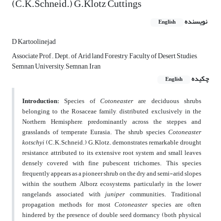
(C.K.Schneid.) G.Klotz Cuttings
نویسنده
English
D Kartoolinejad
Associate Prof., Dept. of Arid land Forestry, Faculty of Desert Studies,
Semnan University, Semnan, Iran
چکیده
English
Introduction:
Species of
Cotoneaster
are deciduous shrubs
belonging to the Rosaceae family, distributed exclusively in the
Northern Hemisphere, predominantly across the steppes and
grasslands of temperate Eurasia. The shrub species
Cotoneaster
kotschyi
(C.K.Schneid.) G.Klotz. demonstrates remarkable drought
resistance, attributed to its extensive root system and small leaves
densely covered with fine pubescent trichomes. This species
frequently appears as a pioneer shrub on the dry and semi-arid slopes
within the southern Alborz ecosystems, particularly in the lower
rangelands associated with
juniper
communities. Traditional
propagation methods for most
Cotoneaster
species are often
hindered by the presence of double seed dormancy (both physical