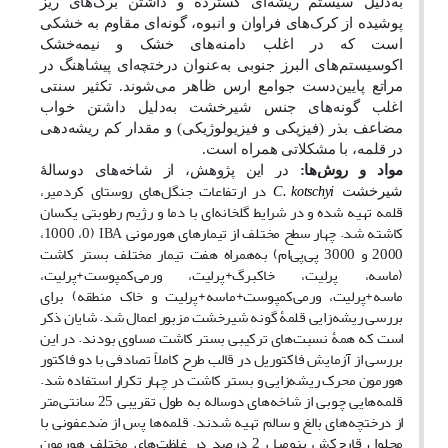
به‌دلیل سیستم ریشه‌ای گسترده و داشتن برگ‌های ریز
پوشیده از کرک‌های فراوان و انبوه، گونه‌ای مقاوم به خشکی
است که در اغلب دامنه‌های خشک و نیمه‌خشک
اکوسیستم‌های البرز جنوبی به‌عنوان درختچه‌ای پیشاهنگ در
مراتع پایین‌دست جوامع ارس ظاهر می‌شوند. تکثیر سنتی
اغلب گونه‌های جنس شیرخشت به‌دلیل داشتن خواب
مضاعف بذر (فیزیکی و فیزیولوژیکی) و مقدار کم ریشه‌دهی
در قلمه، با مشکلاتی همراه است.
مواد و روش‌ها:
در این پژوهش، از شاخه‌های دوسالۀ
در ارتفاعات جنگل‌های روستای کردمیر،
C. kotschyi
شیرخشت
قلمه تهیه شده و در شرایط گلخانه‌ای با دما و رژیم رطوبتی یکسان
کاشته شد. چهار سطح مختلف از تیمارهای هورمونی
(0، 1000،
IBA
2000 و 3000 پی‌پی‌ام) به‌همراه هفت تیمار مختلف بستر کاشت
(ماسه، پرلیت، خاکبرگ+پرلیت، ورمی‌کمپوست+پرلیت،
ماسه+پرلیت، ورمی‌کمپوست+ماسه+پرلیت و خاک منطقه) برای
بررسی ریشه‌زایی قلمۀ گونه شیرخشت مزبور اعمال شد. شایان ذکر
است که همۀ نسبت‌های ترکیبی بستر کاشت مساوی بودند. در این
بررسی از آزمایش فاکتوریل در قالب طرح کاملاً تصادفی با دو فاکتور
هورمون محرک ریشه‌زایی و بستر کاشت در چهار تکرار استفاده شد.
قلمه‌هایی چوبی از شاخه‌های دوساله به طول تقریبی 25 سانتی‌متر
از درختچه‌های بالغ و سالم تهیه شدند. قلمه‌ها پس از ضدعفونی با
محلول قارچ‌کش بنومیل 2 درصد در غلظت‌های مختلف هورمون