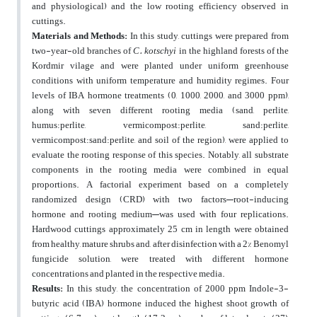
and physiological) and the low rooting efficiency observed in
cuttings.
Materials and Methods:
In this study, cuttings were prepared from
two-year-old branches of
C. kotschyi
in the highland forests of the
Kordmir vilage and were planted under uniform greenhouse
conditions with uniform temperature and humidity regimes. Four
levels of IBA hormone treatments (0, 1000, 2000, and 3000 ppm),
along with seven different rooting media (sand, perlite,
humus:perlite, vermicompost:perlite, sand:perlite,
vermicompost:sand:perlite, and soil of the region), were applied to
evaluate the rooting response of this species. Notably, all substrate
components in the rooting media were combined in equal
proportions. A factorial experiment based on a completely
randomized design (CRD) with two factors—root-inducing
hormone and rooting medium—was used with four replications.
Hardwood cuttings approximately 25 cm in length were obtained
from healthy, mature shrubs and, after disinfection with a 2% Benomyl
fungicide solution, were treated with different hormone
concentrations and planted in the respective media.
Results:
In this study, the concentration of 2000 ppm Indole-3-
butyric acid (IBA) hormone induced the highest shoot growth of