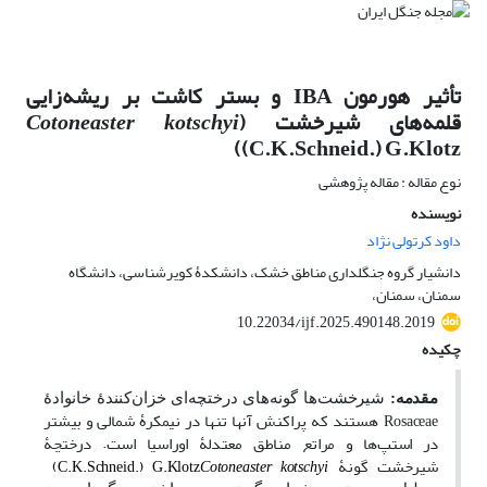
تأثیر هورمون IBA و بستر کاشت بر ریشه‌زایی
قلمه‌های شیرخشت (
kotschyi
Cotoneaster
(C.K.Schneid.) G.Klotz)
نوع مقاله : مقاله پژوهشی
نویسنده
داود کرتولی نژاد
دانشیار گروه جنگلداری مناطق خشک، دانشکدۀ کویرشناسی، دانشگاه
سمنان، سمنان،
10.22034/ijf.2025.490148.2019
چکیده
مقدمه:
شیرخشت‌ها گونه‌های درختچه‌ای خزان‌کنندۀ خانوادۀ
هستند که پراکنش آنها تنها در نیمکرۀ شمالی و بیشتر
Rosaceae
در استپ‌ها و مراتع مناطق معتدلۀ اوراسیا است. درختچۀ
شیرخشت گونۀ
(C.K.Schneid.) G.Klotz
Cotoneaster kotschyi