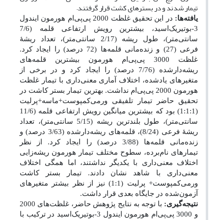
تیمار شدند و در بسترهای کشت قرار گرفتند.
یافته‌ها:
در این تحقیق غلظت 2000 پی‌پی‌ام هورمون ایندول
3-بوتیریک‌اسید، بیشترین رویش ارتفاعی قلمه (7/6
سانتی‌متر)، طول ریشه (2/17 سانتی‌متر)، تعداد ریشۀ
فرعی (27) و زنده‌مانی قلمه‌ها (72 درصد) را ایجاد کرد.
غلظت 3000 پی‌پی‌ام هورمون بیشترین قلمه‌های
ریشه‌دارشده (7/76 درصد) را ایجاد کرد و در برخی از
متغیرهای یادشده، اختلاف آماری معنی‌داری با تیمار غلظت
هورمون 2000 پی‌پی‌ام نداشت. بهترین تیمار بستر کاشت در
تحقیق حاضر تیمار تلفیقی ورمی‌کمپوست+ماسه+پرلیت
(1:1:1) بود که بیشترین میانگین رویش ارتفاعی قلمه (11/6
سانتی‌متر)، طول بلندترین ریشه (5/15 سانتی‌متر)، تعداد
ریشۀ فرعی (8/24)، قلمه‌های ریشه‌دار‌شده (3/63 درصد) و
زنده‌مانی قلمه‌ها (3/88 درصد) را ایجاد کرد. از نظر
تیمارهای نام‌برده، سطوح مختلف تیمار هورمون ریشه‌زایی
اختلاف معنی‌داری با یکدیگر نداشتند، اما همگی اختلاف
معنی‌داری با شاهد نشان دادند. تیمار بستر کاشت
ورمی‌کمپوست+ پرلیت (1:1) نیز از نظر بیشتر متغیرهای
آزمون‌شده در جایگاه بعدی قرار داشت.
نتیجه‌گیری:
با توجه به نتایج پژوهش حاضر، غلظت‌های 2000
و 3000 پی‌پی‌ام هورمون ایندول 3-بوتیریک‌اسید در ترکیب با