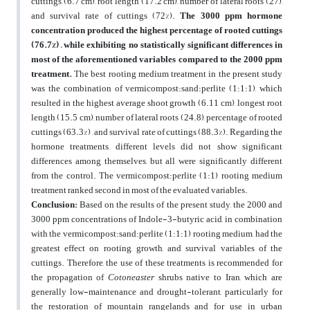
cuttings (6.7 cm), root length (17.2 cm), number of lateral roots (27),
and survival rate of cuttings (72%).
The 3000 ppm hormone
concentration produced the highest percentage of rooted cuttings
(76.7%) , while exhibiting no statistically significant differences in
most of the aforementioned variables compared to the 2000 ppm
treatment.
The best rooting medium treatment in the present study
was the combination of vermicompost:sand:perlite (1:1:1), which
resulted in the highest average shoot growth (6.11 cm), longest root
length (15.5 cm), number of lateral roots (24.8), percentage of rooted
cuttings (63.3%) , and survival rate of cuttings (88.3%). Regarding the
hormone treatments, different levels did not show significant
differences among themselves, but all were significantly different
from the control. The vermicompost:perlite (1:1) rooting medium
treatment ranked second in most of the evaluated variables.
Conclusion:
Based on the results of the present study, the 2000 and
3000 ppm concentrations of Indole-3-butyric acid, in combination
with the vermicompost:sand:perlite (1:1:1) rooting medium, had the
greatest effect on rooting, growth, and survival variables of the
cuttings. Therefore, the use of these treatments is recommended for
the propagation of
Cotoneaster
shrubs native to Iran, which are
generally low-maintenance and drought-tolerant, particularly for
the restoration of mountain rangelands and for use in urban