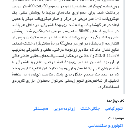
روی نقشه توپوگرافی منطقه پیاده و در مجموع 50 پلات 400 متر مربعی
برداشت شد. برای جمع‌آوری داده‌های مرتبط با پوشش علفی، یک
میکروپلات 1×1 متر مربعی در مرکز و چهار میکروپلات دیگر با همین
ابعاد در هر گوشۀ پلات پیاده شد. زی‌تودۀ لاشبرگی، در داخل هر پلات،
در میکروپلات‌های 50×50 سانتی‌متر مربعی اندازه‌گیری شد. پوشش
علفی و لاشبرگی جمع‌آوری‌شده، بلافاصله در عرصه توزین و پس از
انتقال به آزمایشگاه در آون در دمای65 درجۀ سانتی‌گراد خشک شدند.
نتایج نشان داد که مقادیر زی‌تودۀ درختی، علفی و لاشبرگی به‌ترتیب
11/379، 213/0 و 65/7 تن در هکتار است. یافته‌های تحقیق حاضر حاکی
از آن بود که بین مقادیر زی‌تودۀ لایۀ درختی، علفی و لاشبرگی با
شاخص‌های تنوع ارتباط معنی‌داری وجود ندارد. این نتایج نشان می‌دهد
که در مدیریت صحیح جنگل برای پایش مناسب زی‌توده در منطقۀ
تحقیق، از شاخص‌های تنوع زیستی نمی‌توان به‌عنوان ابزاری کاربردی
استفاده کرد.
کلیدواژه‌ها
تنوع گیاهی
چگالی خشک
زی‌توده هوایی
همبستگی
موضوعات
اکولوژی و جنگلشناسی