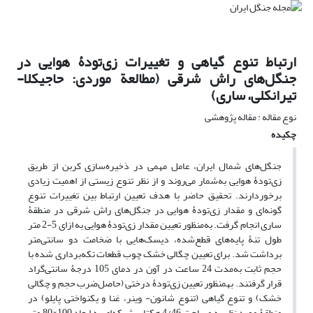
ارتباط تنوع گیاهی و تغییرات زی‌تودۀ هوایی در
جنگل‌های راش شرقی (مطالعة موردی: حاجیکلا-
تیرانکلی، ساری)
نوع مقاله : مقاله پژوهشی
چکیده
جنگل‌های شمال ایران، عامل مهمی در ذخیره‌سازی کربن از طریق
زی‌تودۀ هوایی به‌شمار می‌روند و از نظر تنوع زیستی از اهمیت زیادی
برخوردارند. تحقیق حاضر با هدف تعیین ارتباط بین تغییرات تنوع
گونه‌ای و مقدار زی‌تودۀ هوایی در جنگل‌های راش شرقی در منطقۀ
ساری انجام گرفت. به‌منظور تعیین مقدار زی‌تودۀ هوایی به ازای 5-2 متر
طول تنۀ پایه‌های قطع‌شده، دیسک‌هایی با ضخامت دو سانتی‌متر
برداشت شد. برای تعیین چگالی خشک چوب قطعات تکه‌برداری شده با
حجم ثابت به‌مدت 24 ساعت در آون در دمای 105 درجۀ سانتی‌گراد
قرار گرفتند. به‏منظور تعیین زی‌تودۀ درختی (حاصل‌ضرب حجم و چگالی
خشک) و تنوع گیاهی (تنوع شانون- وینر، غنا و یکنواختی پایلو) در
منطقۀ مورد نظر به مساحت 4/46 هکتار، شبکه‌ای به ابعاد 100×80 متر