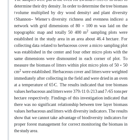
determine their dry density. In order to determine the tree biomass
(volume multiplied by dry wood density) and plant diversity
(Shannon- Wiener's diversity, richness and evenness indices), a
network with grid dimensions of 80 × 100 m was laid on the
2
topographic map and totally 50 400 m
sampling plots were
established in the study area in an area about 46.4 hectare. For
collecting data related to herbaceous cover, a micro sampling plot
was established in the center and four other micro plots with the
same dimensions were dismounted in each corner of plot. To
measure the biomass of litters within plot, micro plots of 50 × 50
2
cm
were established. Herbaceous cover and litters were weighted
immediately after collecting in the field and were dried in an oven
at a temperature of 65°C. The results indicated that tree biomass
values, herbaceous and litters were 379/11, 0/213 and 7/65 tons per
hectare, respectively. Findings of this investigation indicated that
there was no significant relationship between tree layer biomass
values, herbaceous and litters with diversity indicators. The results
show that we cannot take advantage of biodiversity indicators for
proper forest management for correct monitoring the biomass in
the study area.