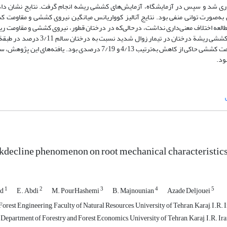
تر) در نزدیکی درخت جمع‌آوری شد و سپس در آزمایشگاه، آزمایش‌های کششی ریشه انجام گرفت. نتایج نشان 
‌صورت توانی منفی بود. نتایج آنالیز کوواریانس میانگین نیروی کششی و مقاومت 
طالعه اختلاف معنی‌داری نداشت، درحالی‌که در درختان قطور، نیروی کششی و مقاومت ر
درصد در طبقة قطور کاهش یافته بود. همچنین، مقادیر یادشده در مورد مقاومت کششی حاکی از کاهش به‌ترتیب 4/13 و 7/19 درص
ود.
akdecline phenomenon on root mechanical characteristics 
1
2
3
4
5
ad
E. Abdi
M. PourHashemi
B. Majnounian
Azade Deljouei
orest Engineering, Faculty of Natural Resources, University of Tehran, Karaj, I.R. 
 Department of Forestry and Forest Economics, University of Tehran, Karaj, I.R. Ir