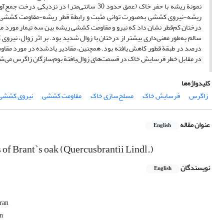
نمونة ریشه با حفر خاک (عمق حدود 30 سانتی‌م
ریشه-نیروی کششی به‌صورت توانی مثبت و رابطة قطر ریشه-مقاومت کششی به
درختان کم‌قطر نشان داد که نیرو و مقاومت کششی ریشه بین سه تیمار مورد م
در مقابل خطر فرسایش خاک در قسمت‌های زوال‌یافتة بوم‌سازگان زاگرس می‌ش
کلیدواژه‌ها
زاگرس
فرسایش خاک
مسلح‌سازی خاک
مقاومت کششی
نیروی کششی
عنوان مقاله
English
of Brant`s oak (Quercusbrantii Lindl.)
نویسندگان
English
Iran
an