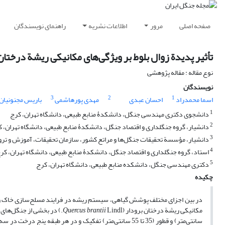
صفحه اصلی
مرور
اطلاعات نشریه
راهنمای نویسندگان
تأثیر پدیدة زوال بلوط بر ویژگی‌های مکانیکی ریشة درختان برودار (rantii Lindl
نوع مقاله : مقاله پژوهشی
نویسندگان
3
2
1
اسما محمدراد
احسان عبدی
مهدی پورهاشمی
باریس مجنونیان
1
دانشجوی دکتری مهندسی جنگل، دانشکدۀ منابع طبیعی، دانشگاه تهران، کرج
2
دانشیار، گروه جنگلداری و اقتصاد جنگل، دانشکدۀ منابع طبیعی، دانشگاه تهران، 
3
دانشیار، مؤسسة تحقیقات جنگل‌ها و مراتع کشور، سازمان تحقیقات، آموزش و ترو
4
استاد، گروه جنگلداری و اقتصاد جنگل، دانشکدۀ منابع طبیعی، دانشگاه تهران، کر
5
دکتری مهندسی جنگل، دانشکده منابع طبیعی، دانشگاه تهران، کرج
چکیده
در بین اجزای مختلف پوشش گیاهی، سیستم ریشه در فرایند مسلح‌سازی خاک و 
مکانیکی ریشة درختان برودار (
Quercus brantii
سانتی‌متر) و قطور (35 تا 55 سانتی‌متر) تفکیک و در هر ط