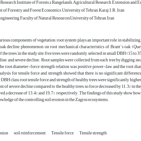
 Research Institute of Forests & Rangelands, Agricultural Research, Extension and
 of Forestry and Forest Economics, University of Tehran, Karaj, I.R. Iran
gineering, Faculty of Natural Resources,University of Tehran, Iran
ious components of vegetation, root system plays an important role in stabilizing,
f oak decline phenomenon on root mechanical characteristics of Brant`s oak (
Quer
of the trees in the study site, five trees were randomly selected in small DBH (15 to 
ine, and severe decline. Root samples were collected from each tree by digging near 
he root diameter-force strength relation was positive power-law and the root dia
alysis for tensile force and strength showed that there is no significant differe
 DBH class, root tensile force and strength of healthy trees were significantly higher 
nt of severe decline compared to the healthy trees, so force decreased by 11.3% in the
d a decrease of 13.4% and 19.7%, respectively. The findings of this study show how the
nowledge of the controlling soil erosion in the Zagros ecosystems.
rosion
soil reinforcement
Tensile force
Tensile strength