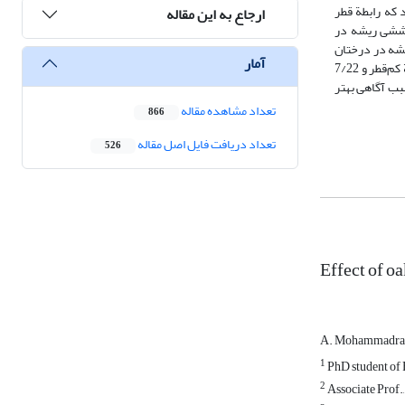
داد که رابطة قطر
ارجاع به این مقاله
کششی ریشه در
یشه در درختان
آمار
سالم به‌طور معنی‌داری بیشتر از درختان با زوال شدید بود. بر اثر زوال، نیروی کششی ریشة درختان در تیمار زوال شدید نسبت به درختان سالم 3/11 درصد در طبقة کم‌قطر و 7/22
دی بود. یافته‌های این پژوهش، سبب آگاهی بهتر
تعداد مشاهده مقاله
866
تعداد دریافت فایل اصل مقاله
526
Effect of o
A. Mohammadr
1
PhD student of F
2
Associate Prof.,