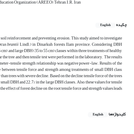
 Education Organization (AREEO), Tehran, I.R. Iran
چکیده
English
 soil reinforcement and preventing erosion. This study aimed to investigate
cus brantii
Lindl.) in Dinarkuh forests, Ilam province. Considering DBH
35 cm) and large DBH (35 to 55 cm) classes within three treatments of healthy,
the tree and then tensile test were performed in the laboratory. The results
meter-tensile strength relationship was negative power-law. Results of the
nce between tensile force and strength among treatments of small DBH class,
than trees with severe decline. Based on the decline, tensile force of the trees
 small DBH and 22.7% in the large DBH classes. Also, these values ​​for tensile
 effect of forest decline on the root tensile force and strength values ​​leads
کلیدواژه‌ها
English