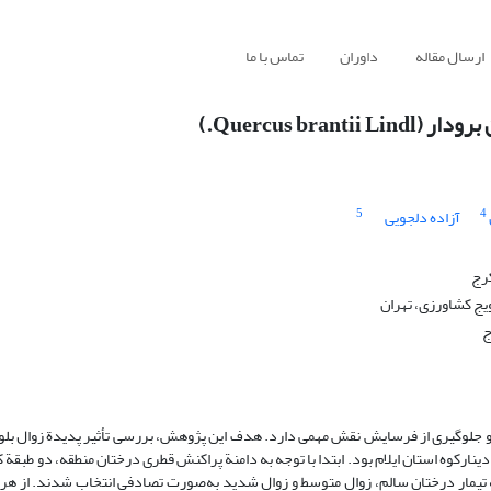
ارسال مقاله
داوران
تماس با ما
Quercus b.)
5
4
آزاده دلجویی
کرج
یج کشاورزی، تهران
ج
جلوگیری از فرسایش نقش مهمی دارد. هدف این پژوهش، بررسی تأثیر پدیدة زوال بلوط
بقه پنج درخت در سه تیمار درختان سالم، زوال متوسط و زوال شدید به‌صورت تصادفی انتخاب شدند. از