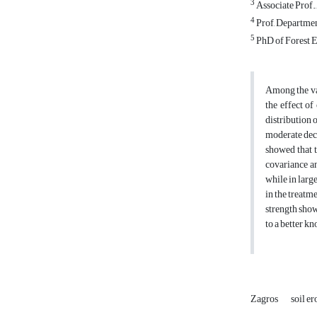
3
Associate Prof.,
4
Prof, Department
5
PhD of Forest En
Among the var
the effect o
distribution 
moderate decl
showed that t
covariance an
while in large
in the treatme
strength showe
to a better k
Zagros
soil e