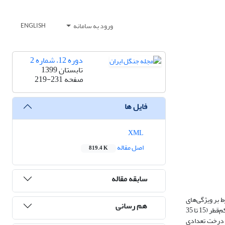
ورود به سامانه
ENGLISH
دوره 12، شماره 2
تابستان 1399
صفحه
219-231
فایل ها
XML
اصل مقاله
819.4 K
سابقه مقاله
 بر ویژگی‌های
هم رسانی
Lindl.) در بخشی از جنگل‌های دینارکوه استان ایلام بود. ابتدا با توجه به دامنة پراکنش قطری درختان منطقه، دو طبقة کم‌قطر (15 تا 35
 هر درخت تعدادی