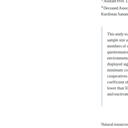
3
Asistant Prof., 
4
Deceased Associ
Kurdistan, Sananda
This study wa
sample size a
members of un
questionnair
environmental
displayed si
minimum corr
cooperatives
coefficient o
lower than 50
and reactivat
Natural resource