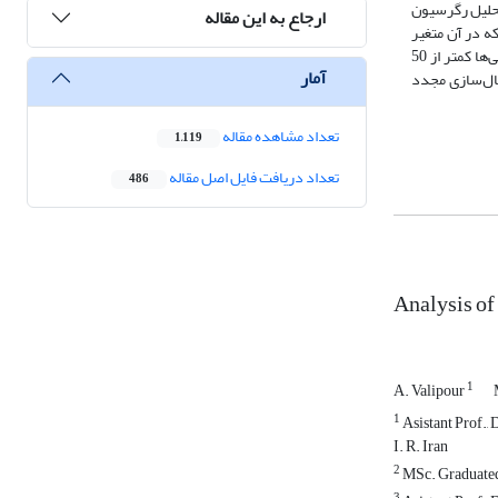
تحلیل رگرسیون
ارجاع به این مقاله
ه در آن متغیر
شرح وظایف سازمانی مشخص با ضریب بتای استاندارد 305/0 مهم‌ترین عامل در بیان کارکرد تعاونی‌ها شناخته شد. برپایۀ شاخص موفقیت نسبی، کارکرد همۀ تعاونی‌ها کمتر از 50
آمار
ی و فعال‌سازی مجدد
تعداد مشاهده مقاله
1,119
تعداد دریافت فایل اصل مقاله
486
Analysis of
1
A. Valipour
1
Asistant Prof., 
I. R. Iran
2
MSc. Graduated o