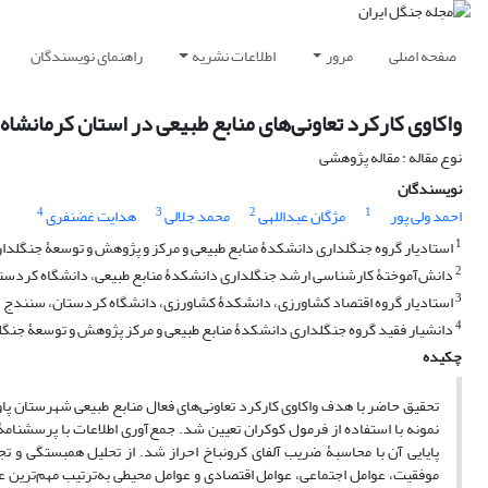
صفحه اصلی
مرور
اطلاعات نشریه
راهنمای نویسندگان
واکاوی کارکرد تعاونی‌های منابع طبیعی در استان کرمانشاه
نوع مقاله : مقاله پژوهشی
نویسندگان
4
3
2
1
احمد ولی پور
مژگان عبداللهی
محمد جلالی
هدایت غضنفری
1
استادیار گروه جنگلداری دانشکدۀ منابع طبیعی و مرکز و پژوهش و توسعۀ جنگلد
2
دانش‌آموختۀ کارشناسی ارشد جنگلداری دانشکدۀ منابع طبیعی، دانشگاه کردست
3
استادیار گروه اقتصاد کشاورزی، دانشکدۀ کشاورزی، دانشگاه کردستان، سنندج
4
دانشیار فقید گروه جنگلداری دانشکدۀ منابع طبیعی و مرکز پژوهش و توسعۀ جن
چکیده
تحقیق حاضر با هدف واکاوی کارکرد تعاونی‌های فعال منابع طبیعی شهرستان پاوه 
نمونه با استفاده از فرمول کوکران تعیین شد. جمع‌آوری اطلاعات با پرسشنامۀ س
پایایی آن با محاسبۀ ضریب آلفای کرونباخ احراز شد. از تحلیل همبستگی و ت
موفقیت، عوامل اجتماعی، عوامل اقتصادی و عوامل محیطی به‌ترتیب مهم‌ترین 