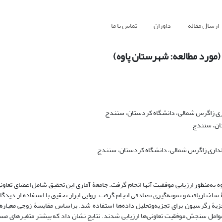
ارسال مقاله
داوران
تماس با ما
 (مورد مطالعه: شهرستان پاوه)
اری زاگرس شمالی، دانشگاه کردستان، سنندج
ان، سنندج
گلداری زاگرس شمالی، دانشگاه کردستان، سنندج
به‌منظور ارزیابی موفقیت آنها انجام گرفت. جامعۀ آماری این تحقیق شامل اعضای تعاونی
اختاریافته و نمونه‌گیری تصادفی انجام گرفت. روایی ابزار تحقیق با استفاده از دیدگا
جزیۀ رگرسیون برای تجزیه‌وتحلیل داده‌ها استفاده شد. براساس مقایسۀ زوجی معیارها
عوامل سنجش موفقیت تعاونی‌ها ارزیابی شدند. نتایج نشان داد که بیشتر متغیرهای مس