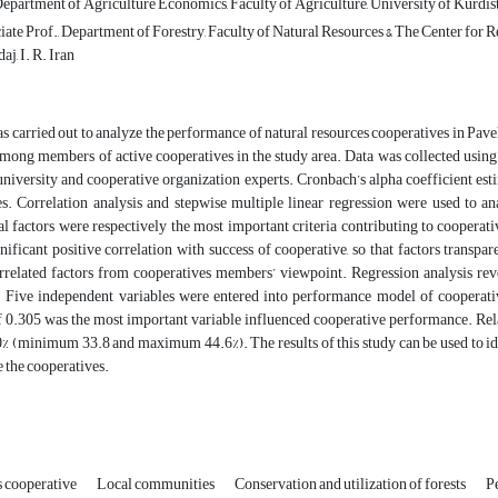
Department of Agriculture Economics, Faculty of Agriculture, University of Kurdista
ate Prof., Department of Forestry, Faculty of Natural Resources & The Center for 
j, I. R. Iran
s carried out to analyze the performance of natural resources cooperatives in Pav
mong members of active cooperatives in the study area. Data was collected using 
iversity and cooperative organization experts. Cronbach’s alpha coefficient estim
es. Correlation analysis and stepwise multiple linear regression were used to a
 factors were respectively the most important criteria contributing to cooperati
gnificant positive correlation with success of cooperative, so that factors tran
elated factors from cooperatives members’ viewpoint. Regression analysis reve
. Five independent variables were entered into performance model of cooperativ
f 0.305 was the most important variable influenced cooperative performance. Rela
% (minimum 33.8 and maximum 44.6%). The results of this study can be used to ide
e the cooperatives.
s cooperative
Local communities
Conservation and utilization of forests
Pe