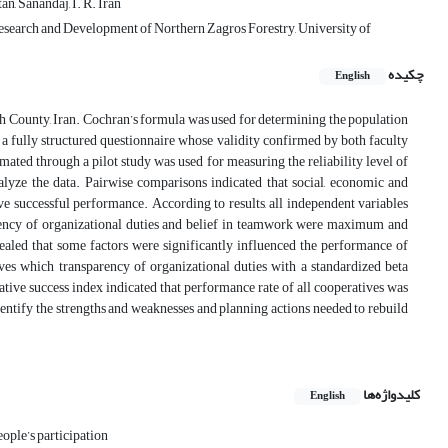
n, Sanandaj, I. R. Iran
Research and Development of Northern Zagros Forestry, University of
چکیده
English
eh County, Iran. Cochran’s formula was used for determining the population
a fully structured questionnaire whose validity confirmed by both faculty
ated through a pilot study was used for measuring the reliability level of
nalyze the data. Pairwise comparisons indicated that social, economic and
ve successful performance. According to results, all independent variables
sparency of organizational duties and belief in teamwork were maximum and
aled that some factors were significantly influenced the performance of
es which transparency of organizational duties with a standardized beta
tive success index indicated that performance rate of all cooperatives was
ntify the strengths and weaknesses and planning actions needed to rebuild
کلیدواژه‌ها
English
ople’s participation