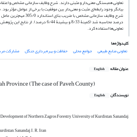
تعاونی همبستگی معنی‌دار و مثبتی دارند. شرح وظایف سازمانی مشخص و اعتقاد 
بیانگر وجود رابطه‌ای مثبت و معنی‌دار بین موفقیت با برخی از عوامل مؤثر بود
درصد محاسبه شد (کمینۀ 8/33 و بیشینۀ 4
تعاونی‌ها استفاده کرد.
کلیدواژه‌ها
تعاونی منابع طبیعی
جوامع محلی
حفاظت و بهره‌برداری جنگل
مشارکت مرد
عنوان مقاله
English
ah Province (The case of Paveh County)
نویسندگان
English
d Development of Northern Zagros Forestry, University of Kurdistan, Sanandaj,
distan, Sanandaj, I. R. Iran