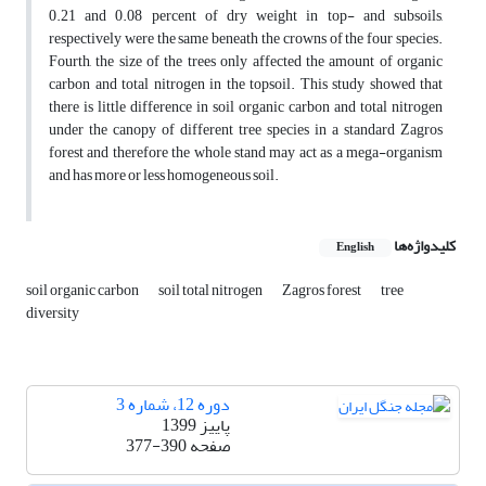
0.21 and 0.08 percent of dry weight in top- and subsoils,
respectively were the same beneath the crowns of the four species.
Fourth, the size of the trees only affected the amount of organic
carbon and total nitrogen in the topsoil. This study showed that
there is little difference in soil organic carbon and total nitrogen
under the canopy of different tree species in a standard Zagros
forest and therefore the whole stand may act as a mega-organism
and has more or less homogeneous soil.
کلیدواژه‌ها
English
soil organic carbon
soil total nitrogen
Zagros forest
tree
diversity
دوره 12، شماره 3
پاییز 1399
صفحه
377-390