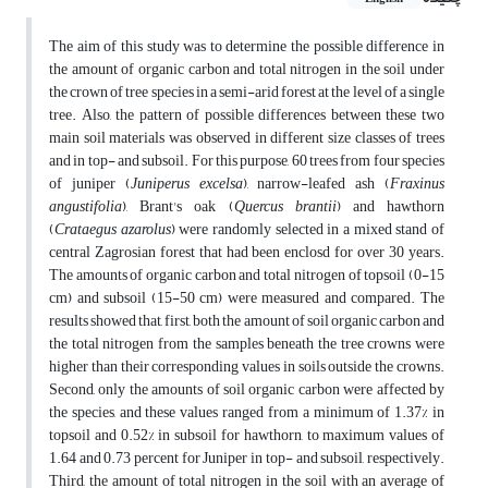
The aim of this study was to determine the possible difference in
the amount of organic carbon and total nitrogen in the soil under
the crown of tree species in a semi-arid forest at the level of a single
tree. Also, the pattern of possible differences between these two
main soil materials was observed in different size classes of trees
and in top- and subsoil. For this purpose, 60 trees from four species
of juniper (
Juniperus excelsa
), narrow-leafed ash (
Fraxinus
angustifolia
), Brant's oak (
Quercus brantii
) and hawthorn
(
Crataegus azarolus
) were randomly selected in a mixed stand of
central Zagrosian forest that had been enclosd for over 30 years.
The amounts of organic carbon and total nitrogen of topsoil (0-15
cm) and subsoil (15-50 cm) were measured and compared. The
results showed that, first, both the amount of soil organic carbon and
the total nitrogen from the samples beneath the tree crowns were
higher than their corresponding values in soils outside the crowns.
Second, only the amounts of soil organic carbon were affected by
the species, and these values ranged from a minimum of 1.37% in
topsoil and 0.52% in subsoil for hawthorn, to maximum values of
1.64 and 0.73 percent for Juniper in top- and subsoil, respectively.
Third, the amount of total nitrogen in the soil with an average of