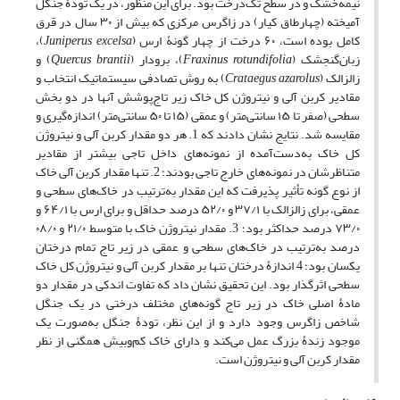
نیمه‌خشک و در سطح تک‌درخت بود. برای این منظور، در یک تودۀ جنگل
آمیخته (چهارطاق کیار) در زاگرس مرکزی که بیش از ۳۰ سال در قرق
کامل بوده است، ۶۰ درخت از چهار گونۀ ارس (
Juniperus excelsa
)،
زبان‌گنجشک (
rotundifolia
Fraxinus
)، برودار (
brantii
Quercus
) و
زالزالک (
azarolus
Crataegus
) به روش تصادفی سیستماتیک انتخاب و
مقادیر کربن آلی و نیتروژن کل خاک زیر تاج‌پوشش آنها در دو بخش
سطحی (صفر تا ۱۵ سانتی‌متر) و عمقی (۱۵ تا ۵۰ سانتی‌متر) اندازه‌گیری و
مقایسه شد. نتایج نشان دادند که 1. هر دو مقدار کربن آلی و نیتروژن
کل خاک به‌دست‌آمده از نمونه‌های داخل تاجی بیشتر از مقادیر
متناظرشان در نمونه‌های خارج تاجی بودند؛ 2. تنها مقدار کربن آلی خاک
از نوع گونه تأثیر پذیرفت که این مقدار به‌ترتیب در خاک‌های سطحی و
عمقی، برای زالزالک با ۳۷/۱ و ۵۲/۰ درصد حداقل و برای ارس با ۶۴/۱ و
۷۳/۰ درصد حداکثر بود؛ 3. مقدار نیتروژن خاک با متوسط ۲۱/۰ و ۰۸/۰
درصد به‌ترتیب در خاک‌های سطحی و عمقی در زیر تاج تمام درختان
یکسان بود؛ 4 اندازۀ درختان تنها بر مقدار کربن ‌آلی و نیتروژن کل خاک
سطحی اثرگذار بود. این تحقیق نشان داد که تفاوت اندکی در مقدار دو
مادۀ اصلی خاک در زیر تاج گونه‌های مختلف درختی در یک جنگل
شاخص زاگرس وجود دارد و از این نظر، تودۀ جنگل به‌صورت یک
موجود زندۀ بزرگ عمل می‌کند و دارای خاک کم‌و‌بیش همگنی از نظر
مقدار کربن آلی و نیتروژن است.