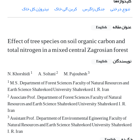
کلیدواژه‌ها
تنوع درختی
جنگل زاگرس
کربن آلی خاک
نیتروژن کل خاک
عنوان مقاله
English
Effect of tree species on soil organic carbon and
total nitrogen in a mixed central Zagrosian forest
نویسندگان
English
1
2
3
N. Khorshidi
A. Soltani
M. Pajouhesh
1
M.S., Department of Forest Sciences, Faculty of Natural Resources and
Earth Science, Shahrekord University, Shahrekord, I. R. Iran
2
Associate Prof., Department of Forest Sciences, Faculty of Natural
Resources and Earth Science, Shahrekord University, Shahrekord, I. R.
Iran
3
Assistant Prof., Department of Environmental Egineering, Faculty of
Natural Resources and Earth Science, Shahrekord University, Shahrekord,
I. R. Iran
چکیده
English