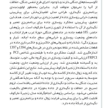
اکوسیستم‌های جنگلی دارند و با وجود اجرای طرح تنفس جنگل، حفاظت
از آنها را نمی‌توان متوقف کرد. بنابراین به‌منظور اولویت‌بندی
برنامه‌ریزی نگهداری، طراحی مدلی اطمینان‌بخش برای پیش‌بینی
وضعیت خرابی روسازی جاده از اهمیت زیادی برخوردار است. هدف این
تحقیق، پیش‌بینی عملکرد روسازی جاده برای برنامه‌ریزی تعمیر و
نگهداری از آن با استفاده از تئوری زنجیرۀ مارکوف است. در پژوهش
حاضر، 185 قطعه جاده در جاده‌های جنگلی حوزۀ غرب هراز انتخاب و
داده‌های وضعیت روسازی و خرابی‌های سطح جاده (چاله، شیار و
بیرون‌زدگی)، شانۀ راه و شیروانی‌های خاک‌ریزی و خاک‌برداری جاده در
قطعات مشخص‌شده در نقاط نمونه‌برداری در طی سال‌های 1394 و 1397
اندازه‌گیری شد. کیفیت عملکردی جاده با طبقه‌بندی شاخص PCI و
FRPCI ارزیابی شد و کیفیت روسازی در پنج گروه عالی، خوب، متوسط،
بد و گسیخته طبقه‌بندی شد. پس از ارزیابی وضعیت جاری، وضعیت
جاده با استفاده از زنجیرۀ مارکوف پیش‌بینی شد. نتایج این تحقیق نشان
داد که روند زوال جاده از کلاسه عالی به خوب از روند تغییر آن از کلاسه
متوسط به ضعیف سریع‌تر است و با توجه به آنکه سرمایۀ هنگفتی از
مدیریت جنگل به ساخت و نگهداری از جاده اختصاص یافته است، لزوم
تسریع در حفاظت و نگهداری از جاده به‌ویژه در جاده‌های باکیفیت
مشخص‌ می‌شود. براساس پژوهش انجام‌گرفته مدل زنجیرۀ مارکوف
قابلیت کافی را برای پیش‌بینی فرایند زوال جاده و برنامه‌ریزی تعمیر و
نگهداری از شبکۀ جاده دارد.