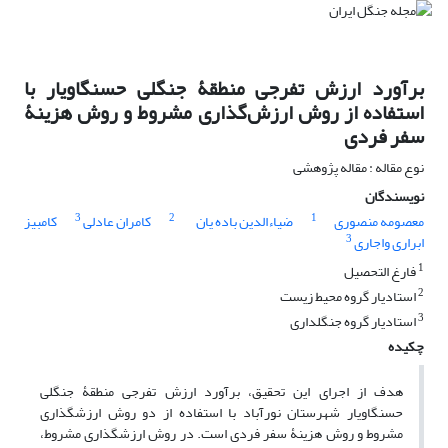
برآورد ارزش تفرجی منطقۀ جنگلی حسن‏گاویار با
استفاده از روش ارزش‌گذاری مشروط و روش هزینۀ
سفر فردی
نوع مقاله : مقاله پژوهشی
نویسندگان
3
2
1
معصومه منصوری
ضیاءالدین باده یان
کامران عادلی
کامبیز
3
ابراری واجاری
1
فارغ التحصیل
2
استادیار گروه محیط زیست
3
استادیار گروه جنگلداری
چکیده
هدف از اجرای این تحقیق، برآورد ارزش تفرجی منطقۀ جنگلی
حسن‏گاویار شهرستان نورآباد با استفاده از دو روش ارزش‏گذاری
مشروط و روش هزینۀ ‏سفر ‏فردی است. در روش ارزش‏گذاری مشروط،