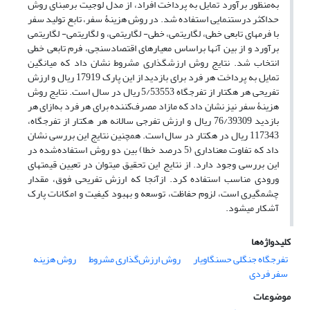
به
منظور برآورد تمایل به پرداخت افراد، از مدل لوجیت برمبنای روش
حداکثر درست‏نمایی استفاده شد. در روش هزینۀ ‏سفر، تابع تولید سفر
با فرم‏های تابعی خطی، لگاریتمی، خطی- لگاریتمی، و لگاریتمی- لگاریتمی
برآورد و از بین آنها براساس معیارهای اقتصادسنجی، فرم تابعی خطی
انتخاب شد. نتایج روش ارزش‏گذاری مشروط نشان داد که میانگین
تمایل به پرداخت هر فرد برای بازدید از این پارک 17919 ریال و ارزش
تفریحی هر هکتار از تفرجگاه 5/53553 ریال در سال است
.
نتایج روش
هزینۀ سفر نیز نشان داد که مازاد مصرف
کننده برای هر فرد به‌ازای
هر
بازدید
76/39309 ریال و ارزش تفرجی سالانه هر هکتار از تفرجگاه،
117343 ریال در هکتار در سال است. همچنین نتایج این بررسی نشان
داد که تفاوت معناداری (5 درصد خطا) بین دو روش استفاده‌شده در
این بررسی وجود دارد. از نتایج این تحقیق می‏توان در تعیین قیمت‏های
ورودی مناسب استفاده کرد. ازآنجا که ارزش تفریحی فوق، مقدار
چشمگیری است، لزوم حفاظت، توسعه و بهبود کیفیت و امکانات پارک
آشکار می‏شود.
کلیدواژه‌ها
تفرجگاه جنگلی حسن‏گاویار
روش ارزش‌گذاری مشروط
روش هزینه
سفر فردی
موضوعات