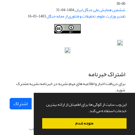
06-30
ششمین همایش ملی جنگل ایران
1404-04-31
تقدیر وزارت علوم، تحقیقات و فناوری از مجله جنگل
1403-01-16
Iranian journal of Forest
© 2009 by
Iranian Society of Forestry
is
licensed under
Creative Commons Attribution 4.0 International
اشتراک خبرنامه
برای دریافت اخبار و اطلاعیه های مهم نشریه در خبرنامه نشریه مشترک
شوید.
اشتراک
این وب سایت از کوکی ها برای اطمینان از ارائه بهترین
خدمات استفاده می کند.
متوجه شدم
سامانه مدیریت نشریات علمی.
طراحی و پیاده سازی از
سیناوب