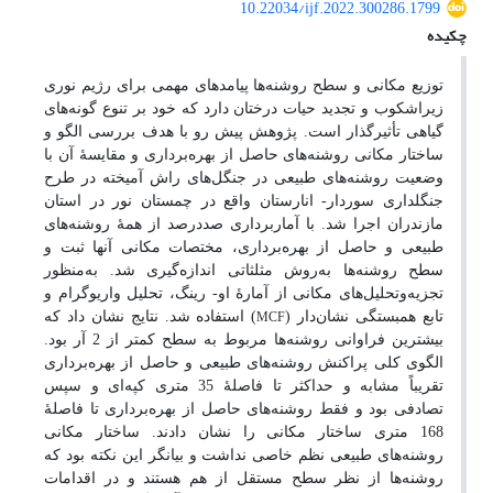
10.22034/ijf.2022.300286.1799
چکیده
توزیع مکانی و سطح روشنه‌ها پیامدهای مهمی برای رژیم نوری
زیراشکوب و تجدید حیات درختان دارد که خود بر تنوع گونه‌های
گیاهی تأثیرگذار است. پژوهش پیش‌ رو با هدف بررسی الگو و
ساختار مکانی روشنه‌های حاصل از بهره‌برداری و مقایسۀ آن با
وضعیت روشنه‌های طبیعی در جنگل‌های راش آمیخته در طرح
جنگلداری سوردار
-
انارستان واقع در چمستان نور در استان
مازندران اجرا شد. با آماربرداری صددرصد از همۀ روشنه‌های
طبیعی و حاصل از بهره‌برداری، مختصات مکانی آنها ثبت و
سطح روشنه‌ها به‌روش مثلثاتی اندازه‌گیری شد. به‌منظور
تجزیه‌وتحلیل‌های مکانی از آمارۀ او- رینگ، تحلیل واریوگرام و
MCF
تابع همبستگی نشان‌دار (
) استفاده شد. نتایج نشان داد که
بیشترین فراوانی روشنه‌ها مربوط به سطح کمتر از 2 آر بود.
الگوی کلی پراکنش روشنه
های طبیعی و حاصل از بهره‌برداری
تقریباً مشابه و حداکثر تا فاصلۀ 35 متری کپه‌ای و سپس
تصادفی بود و فقط روشنه‌های حاصل از بهره‌برداری تا فاصلۀ
168 متری ساختار مکانی را نشان دادند. ساختار مکانی
روشنه‌های طبیعی نظم خاصی نداشت و بیانگر این نکته بود که
روشنه‌ها از نظر سطح مستقل از هم هستند و در اقدامات