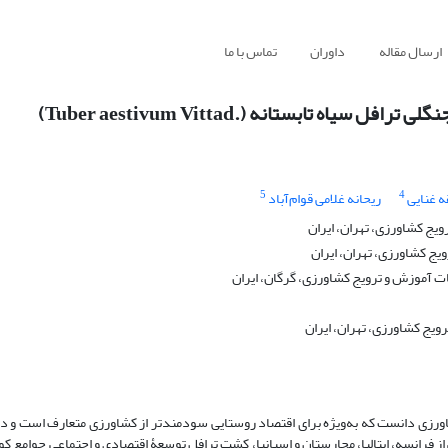
ارسال مقاله
داوران
تماس با ما
 تابستانه (.Tuber aestivum Vittad)
5
4
 غنایی
ریحانه غلامی قوام‌آباد
یج کشاورزی، تهران، ایران
ج کشاورزی، تهران، ایران
ت آموزش و ترویج کشاورزی، گرگان، ایران
یج کشاورزی، تهران، ایران
اورزی دانست که به‌ویژه برای اقتصاد روستایی سودمندتر از کشاورزی متعارف است و در 
از فرانسه، ایتالیا، مجارستان و اسپانیا، کشت ترافل توسعۀ اقتصادی و اجتماعی جوامع 