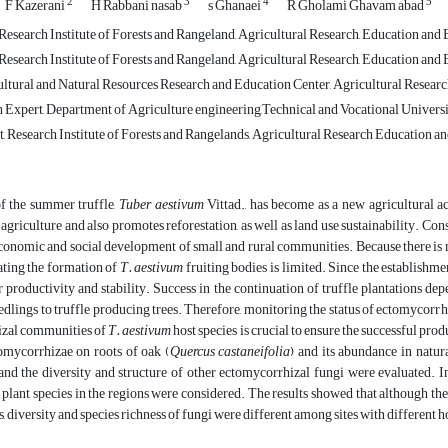
2
3
4
5
F Kazerani
H Rabbani nasab
s Ghanaei
R Gholami Ghavam abad‬‬‬‬‬‬‬‬‬‬
, Research Institute of Forests and Rangeland, Agricultural Research, Education an
, Research Institute of Forests and Rangeland, Agricultural Research, Education an
ltural and Natural Resources Research and Education Center, Agricultural Resear
 Expert, Department of Agriculture engineering,Technical and Vocational Universi
, Research Institute of Forests and Rangelands, Agricultural Research Education 
of the summer truffle,
Tuber
aestivum
Vittad., has become as a new agricultural ac
agriculture and also promotes reforestation, as well as land use sustainability. Con
conomic and social development of small and rural communities. Because there is n
ating the formation of
T. aestivum
fruiting bodies is limited. Since the establishme
 productivity and stability. Success in the continuation of truffle plantations depe
edlings to truffle producing trees. Therefore, monitoring the status of ectomycorrhi
zal communities of
T. aestivum
host species is crucial to ensure the successful prod
mycorrhizae on roots of oak (
Quercus castaneifolia
) and its abundance in natura
and the diversity and structure of other ectomycorrhizal fungi were evaluated. In 
 plant species in the regions were considered. The results showed that although th
, diversity and species richness of fungi were different among sites with different ho