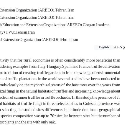
d Extension Organization (AREEO), Tehran, Iran
d Extension Organization (AREEO), Tehran, Iran
ch Education and Extension Organization (AREEO), Gorgan, IranIran.
ty (TVU),Tehran, Iran
and Extension Organization (AREEO), Tehran, Iran
چکیده
English
tivity that for rural economies is often considerably more beneficial than
sidering examples from Italy, Hungary, Spain and France, truffle cultivation
o tradition of creating truffle gardens in Iran, knowledge of environmental
nt of truffle plantations in the world, several studies have been conducted to
nds clearly on the mycorrhizal status of the host trees over the years, from
zal fungi in the natural habitats of truffles and increasing knowledge about
uction of summer truffles in truffle orchards. In this study, the presence of
T.
l habitats of truffle fungi in three selected sites in Golestan province was
selecting the studied sites, differences in altitude, dominant geographical
e species composition was up to 70% similar between sites, but the number of
st plants and the site with only oak.