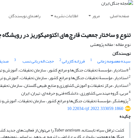
صفحه اصلی
مرور
اطلاعات نشریه
راهنمای نویسندگان
تنوع و ساختار جمعیت قارچ‌های اکتومیکوریز در رویشگاه جنگلی ترافل سیاه
نوع مقاله : مقاله پژوهشی
نویسندگان
3
2
1
سیده معصومه زمانی
فرزانه کازرانی
حجت اله ربانی نسب
صدیقه
1
ااستادیار، مؤسسۀ تحقیقات جنگل‌ها و مراتع کشور، سازمان تحقیقات، آموزش و ترو
2
استادیار، مؤسسۀ تحقیقات جنگل‌ها و مراتع کشور، سازمان تحقیقات، آموزش و تروی
3
استادیار، مرکز تحقیقات و آموزش کشاورزی و منابع طبیعی گلستان، سازمان تحقیقا
4
مربی، گروه مهندسی کشاورزی، دانشگاه فنی و حرفه ای، تهران، ایران
5
پژوهشگر، مؤسسۀ تحقیقات جنگل‌ها و مراتع کشور، سازمان تحقیقات، آموزش و ترو
10.22034/ijf.2022.333059.1860
چکیده
کشت ترافل سیاه تابستانه،
aestivum
Tuber
را می‌توان از فعالیت‌های جدید کش
جنگل‌ها و همچنین پایداری کاربری اراضی را ترویج می‌دهد. براساس نمونه‌هایی 