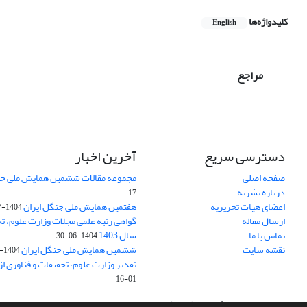
کلیدواژه‌ها
English
مراجع
دسترسی سریع
آخرین اخبار
صفحه اصلی
مجموعه مقالات ششمین همایش ملی جن
درباره نشریه
17
اعضای هیات تحریریه
هفتمین همایش ملی جنگل ایران
1404-07-15
ارسال مقاله
گواهی رتبه علمی مجلات وزارت علوم، تح
تماس با ما
سال 1403
1404-06-30
نقشه سایت
ششمین همایش ملی جنگل ایران
1404-04-31
تقدیر وزارت علوم، تحقیقات و فناوری ا
01-16
سامانه مدیریت نشریات علمی.
طراحی و پیاده سازی از
سیناوب