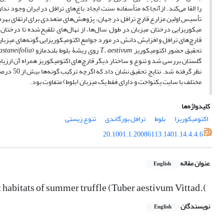
را القا می‌کند. ازآنجا که متأسفانه سنت ایجاد باغ‌های ترافل در ایران وجود ن
تأسیس اولین مزارع قارچ ترافل در جهان، پژوهش‌های متعددی برای ارتقای بهره
میکوریزایی درختان میزبان در طول سال‌ها، از نهال‌های تلقیح‌شده تا درختان
قارچ‌های ترافل و افزایش دانش در مورد جوامع اکتومیکوریزایی گونه‌های میزبا
تحقیق حضور اکتومیکوریز
T. aestivum
روی ریشۀ بلوط بلندمازو (
astaneifolia
گلستان بررسی شد و تنوع و ساختار دیگر قارچ‌های اکتومیکوریز همراه آن ارزیا
نظر گرفت
مختلف با سایت یکنواخت و دارای فقط یک میزبان (بلوط) متفاوت بود.
کلیدواژه‌ها
اکتومیکوریزا
بلوط
ترافل بورگاندی
تنوع زیستی
20.1001.1.20086113.1401.14.4.4.6
عنوان مقاله
English
t habitats of summer truffle (Tuber aestivum Vittad.(
نویسندگان
English