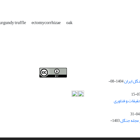
urgundy truffle
ectomycorrhizae
oak
Iranian journal of Forest
© 2009 by
Iranian Society of
گل ایران
1404-08-
Forestry
is licensed under
Creative Commons
Attribution 4.0 International
قیقات و فناوری
ز مجله جنگل
1403-