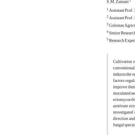
1
S.M. Zamani
1
Assistant Prof.
2
Assistant Prof.
3
Golestan Agricu
4
Senior Research
5
Research Expert
Cultivation 
conventional 
induces the e
factors regul
improve their
inoculated se
ectomycorrhi
aestivum
ecto
investigated 
direction and
fungal species