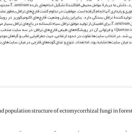
دارد، دانش ما دربارۀ عوامل محیطی القاکنندۀ تشکیل اندام‌های بارده
T. aestivum
محدود 
‌وری و پایداری آنها انجام گرفته است. موفقیت در تداوم کشت قارچ‌های ترافل به‌طور 
 تولیدکنندۀ ترافل بستگی دارد. بنابراین پایش وضعیت قارچ‌های اکتومیکوریز در رویش
ن
T. aestivum
برای اطمینان از تولید موفق ترافل سیاه تابستانه در باغ‌های ترافل بسیار م
c
Quercus
) و فراوانی آن در رویشگاه‌های طبیعی قارچ‌های ترافل در سه سایت منتخب 
بی شد. در انتخاب سایت‌ها تفاوت در حدود ارتفاعی، جهت جغرافیایی غالب و گیاهان موجو
ه شد. نتایج تحقیق نشان داد که اگرچه ترکیب گونه‌ها بیش از 50 درصد میان سایت‌ها مشابه بود، اما تعداد، تنوع و غنای گونه‌های قارچی در میان
nd population structure of ectomycorrhizal fungi in fores