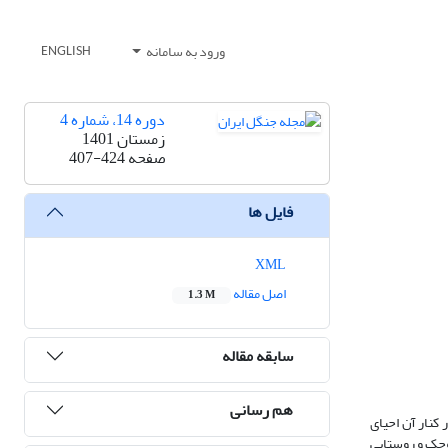
ورود به سامانه
ENGLISH
دوره 14، شماره 4
زمستان 1401
صفحه
407-424
فایل ها
XML
اصل مقاله
1.3 M
سابقه مقاله
هم رسانی
کنار آن احیای
کوچک و روستایی