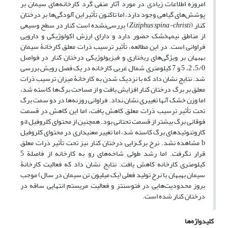
امروزه اطلاعات زیادی در مورد آثار منفی گرد کارخانه‌های سیمان بر
پوشش‌های گیاهی وجود دارد، اما تاکنون تأثیر این آلودگی‌ها بر درختان
کنار (
Ziziphus spina-christi
) بررسی‌نشده است کنار در سطح وسیعی
از مناطق نیمه‏خشک حضور دارد و دارای ارزش اکولوژیکی و دارویی
فراوانی است. در این مطالعه، تأثیر ترسیب ذرات معلق کارخانۀ سیمان
بهبهان بر ویژگی‌های ریختاری و فیزیولوژیکی درختان کنار در فواصل
5/0، 2، 5 و 7 کیلومتری شمال غربی کارخانه در یک فصل رویش بررسی
شد. نتایج نشان داد که با نزدیک شدن به کارخانۀ میزان ترسیب ذرات
معلق بر برگ درختان کنار افزایش یافت و از مساحت برگ‌ها کاسته شد،
اما وزن خشک آنها تغییری نشان نداد. فراوانی روزنه‌ها در دو سمت برگ
تحت تأثیر ترسیب ذرات معلق کاهش یافت، اما این کاهش در قسمت
فوقانی برگ بیشتر از قسمت تحتانی بود. همچنین از محتوای کلروفیل a و
کاروتنوئیدهای برگ کاسته شد، اما تغییر معنی‏داری در محتوای کلروفیل
b مشاهده نشد. نرخ برگ‌زایی درختان کنار نیز تحت تأثیر ذرات معلق
قرار نگرفت. اما رشد طولی شاخه‌های رو به کارخانه از فاصلة 5
کیلومتری کارخانه کاهش یافت. نتایج نشان داد که فعالیت کارخانۀ
سیمان بهبهان با نرخ تولید فعلی (یک میلیون تن سیمان در سال) موجب
بروز محدودیت‌هایی در فتوسنتز و فعالیت مریستم انتهایی ساقه در
درختان کنار شده است.
کلیدواژه‌ها