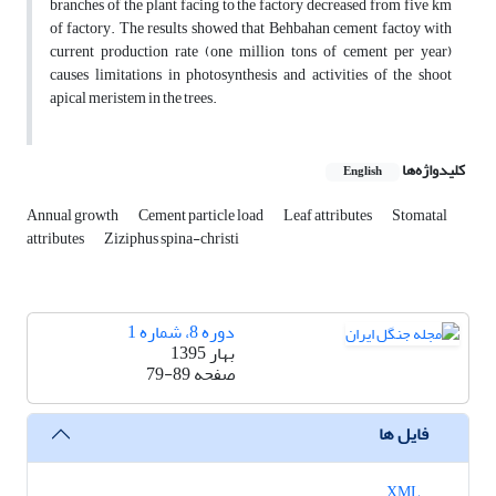
branches of the plant facing to the factory decreased from five km
of factory. The results showed that Behbahan cement factoy with
current production rate (one million tons of cement per year)
causes limitations in photosynthesis and activities of the shoot
apical meristem in the trees.
کلیدواژه‌ها
English
Annual growth
Cement particle load
Leaf attributes
Stomatal
attributes
Ziziphus spina-christi
دوره 8، شماره 1
بهار 1395
صفحه
79-89
فایل ها
XML