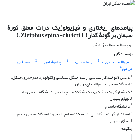
پیامدهای ریختاری و فیزیولوژیک ذرات معلق کورۀ
سیمان بر گونۀ کنار (Ziziphus spina-chricti L.)
نوع مقاله : مقاله پژوهشی
نویسندگان
3
2
1
صفی الله سجادی نیا
رضا بصیری
پیام فیاض
مصطفی
4
مرادی
1
دانش آموختة کارشناسی ارشد جنگل شناسی و اکولو&zwj;&zwj;ژی جنگل،
دانشگاه صنعتی خاتم الانبیای بهبهان
2
دانشیار گروه جنگلداری، دانشکدة منابع طبیعی، دانشگاه صنعتی خاتم
الانبیای بهبهان
3
دانشگاه یاسوج
4
استادیار گروه جنگلداری، دانشکدة منابع طبیعی، دانشگاه صنعتی خاتم
الانبیای بهبهان
چکیده