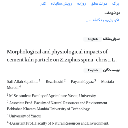
برگ
ذرات معلق
روزنه
رویش سالیانه
کنار
موضوعات
اکولوژی و جنگلشناسی
عنوان مقاله
English
Morphological and physiological impacts of
cement kiln particle on Ziziphus spina-christi L.
نویسندگان
English
1
2
3
Safi Allah Sajadinia
Reza Basiri
Payam Fayyaz
Mostafa
4
Moradi
1
M.Sc. student, Faculty of Agriculture, Yasouj University
2
Associate Prof., Faculty of Natural Resources and Environment,
Behbahan Khatam Alanbia University of Technology
3
University of Yasouj
4
4Assistant Prof., Faculty of Natural Resources and Environment,