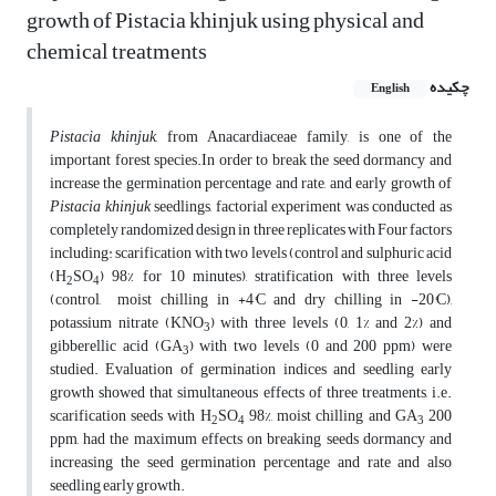
growth of Pistacia khinjuk using physical and
chemical treatments
چکیده
English
Pistacia khinjuk
, from Anacardiaceae family, is one of the
important forest species.In order to break the seed dormancy and
increase the germination percentage and rate, and early growth of
Pistacia khinjuk
seedlings, factorial experiment was conducted as
completely randomized design in three replicates with Four factors
including: scarification with two levels (control and sulphuric acid
(H
SO
) 98% for 10 minutes), stratification with three levels
2
4
(control, moist chilling in +4°C and dry chilling in -20°C),
potassium nitrate (KNO
) with three levels (0, 1% and 2%) and
3
gibberellic acid (GA
) with two levels (0 and 200 ppm) were
3
studied. Evaluation of germination indices and seedling early
growth showed that simultaneous effects of three treatments, i.e.
scarification seeds with H
SO
98%, moist chilling and GA
200
2
4
3
ppm, had the maximum effects on breaking seeds dormancy and
increasing the seed germination percentage and rate and also
seedling early growth.