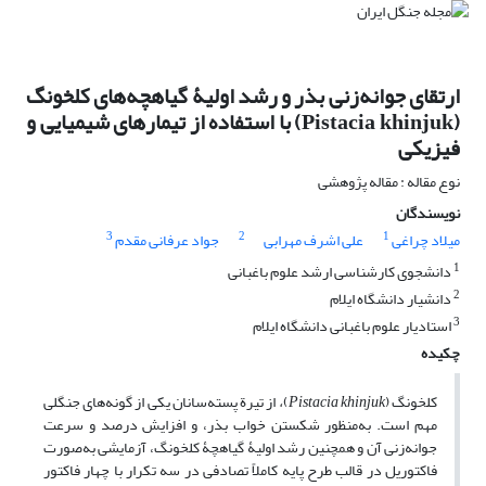
ارتقای جوانه‌زنی بذر و رشد اولیۀ گیاهچه‌های کلخونگ
(Pistacia khinjuk) با استفاده از تیمارهای شیمیایی و
فیزیکی
نوع مقاله : مقاله پژوهشی
نویسندگان
3
2
1
میلاد چراغی
علی اشرف مهرابی
جواد عرفانی مقدم
1
دانشجوی کارشناسی ارشد علوم باغبانی
2
دانشیار دانشگاه ایلام
3
استادیار علوم باغبانی دانشگاه ایلام
چکیده
کلخونگ (
Pistacia khinjuk
)
،
از تیرة پسته‌سانان یکی از گونه‌های جنگلی
مهم است. به‌منظور شکستن خواب بذر، و افزایش درصد و سرعت
جوانه‌زنی آن و همچنین رشد اولیۀ گیاهچۀ کلخونگ، آزمایشی به‌صورت
فاکتوریل در قالب طرح پایه کاملاً تصادفی در سه تکرار با چهار فاکتور