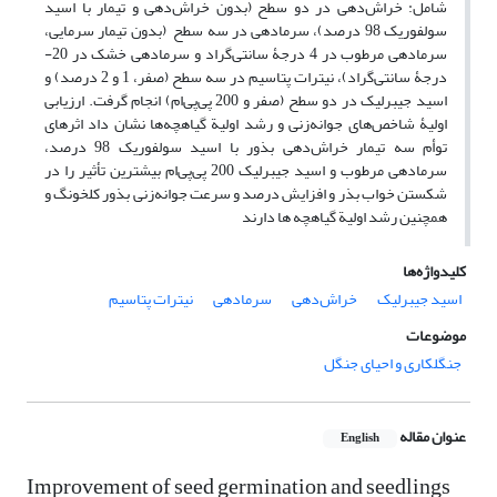
شامل: خراش‌دهی در دو سطح (بدون خراش‌دهی و تیمار با اسید
سولفوریک 98 درصد)، سرمادهی در سه سطح (بدون تیمار سرمایی،
سرمادهی مرطوب در 4 درجۀ سانتی‌گراد و سرمادهی خشک در 20-
درجۀ ‌سانتی‌گراد)، نیترات پتاسیم در سه سطح (صفر، 1 و 2 درصد) و
اسید جیبرلیک در دو سطح (صفر و 200 پی‌پی‌ام) انجام گرفت. ارزیابی
اولیۀ شاخص‌های جوانه‌زنی و رشد اولیة گیاهچه‌ها نشان داد اثرهای
توأم سه تیمار خراش‌دهی بذور با اسید سولفوریک 98 درصد،
سرمادهی مرطوب و اسید جیبرلیک 200 پی‌پی‌ام بیشترین تأثیر را در
شکستن خواب بذر و افزایش درصد و سرعت جوانه‌زنی بذور کلخونگ و
همچنین رشد اولیة گیاهچه ‌ها دارند
کلیدواژه‌ها
اسید جیبرلیک
خراش‌‌دهی
سرمادهی
نیترات پتاسیم
موضوعات
جنگلکاری و احیای جنگل
عنوان مقاله
English
Improvement of seed germination and seedlings