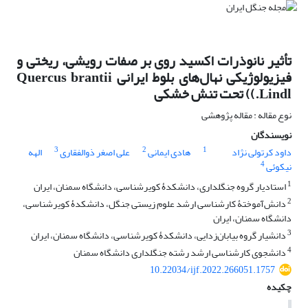
تأثیر نانوذرات اکسید روی بر صفات رویشی، ریختی و
فیزیولوژیکی نهال‌های بلوط ایرانی Quercus brantii
Lindl.)) تحت تنش خشکی
نوع مقاله : مقاله پژوهشی
نویسندگان
3
2
1
داود کرتولی نژاد
هادی ایمانی
علی اصغر ذوالفقاری
الهه
4
نیکوئی
1
استادیار گروه جنگلداری، دانشکدۀ کویرشناسی، دانشگاه سمنان، ایران
2
دانش‌آموختۀ کارشناسی ارشد علوم زیستی جنگل، دانشکدۀ کویرشناسی،
دانشگاه سمنان، ایران
3
دانشیار گروه بیابان‌زدایی، دانشکدۀ کویرشناسی، دانشگاه سمنان، ایران
4
دانشجوی کارشناسی ارشد رشته جنگلداری دانشگاه سمنان
10.22034/ijf.2022.266051.1757
چکیده