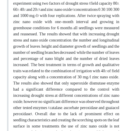
experiment using two factors of drought stress (field capacity 80%,
60%, 40% and 20%) and zinc nano oxide (concentrations 0, 30, 100, 300
and 1000 mg/l) with four replications. After twice spraying with
zinc nano oxide with one-month interval and growing in
greenhouse conditions for 6 months, all seedlings were measured
and reassessed. The results showed that with increasing drought
stress and nano oxide concentration, the number and longitudinal
growth of leaves, height and diameter growth of seedlings and the
number of seedling branches decreased, while the number of leaves
and percentage of nano blight and the number of dried leaves
increased. The best treatment in terms of growth and qualitative
traits was related to the combination of irrigation with 40% of field
capacity along with a concentration of 30 mg/l zinc nano oxide.
The results also showed that only superoxide dismutase enzyme
had a significant difference compared to the control with
increasing drought stress at different concentrations of zinc nano
oxide; however no significant difference was observed throughout
other tested enzymes (catalase, ascorbate peroxidase and guaiacol
peroxidase). Overall, due to the lack of prominent effect on
seedling characteristics and creating the scorching spots on the leaf
surface in some treatments, the use of zinc nano oxide is not