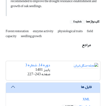
recommended to improve the drought resistance, establishment and
growth of oak seedlings.
کلیدواژه‌ها
English
Forest restoration
enzyme activity
physiological traits
field
capacity
seedling growth
مراجع
دوره 14، شماره 3
پاییز 1401
صفحه
227-243
فایل ها
XML