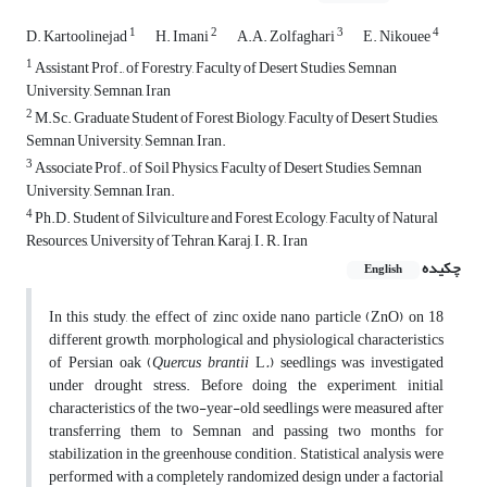
1
2
3
4
D. Kartoolinejad
H. Imani
A.A. Zolfaghari
E. Nikouee
1
Assistant Prof., of Forestry, Faculty of Desert Studies, Semnan
University, Semnan, Iran
2
M.Sc. Graduate Student of Forest Biology, Faculty of Desert Studies,
Semnan University, Semnan, Iran.
3
Associate Prof., of Soil Physics, Faculty of Desert Studies, Semnan
University, Semnan, Iran.
4
Ph.D. Student of Silviculture and Forest Ecology, Faculty of Natural
Resources, University of Tehran, Karaj, I. R. Iran
چکیده
English
In this study, the effect of zinc oxide nano particle (ZnO) on 18
different growth, morphological and physiological characteristics
of Persian oak (
Quercus brantii
L
.
) seedlings was investigated
under drought stress. Before doing the experiment, initial
characteristics of the two-year-old seedlings were measured after
transferring them to Semnan and passing two months for
stabilization in the greenhouse condition. Statistical analysis were
performed with a completely randomized design under a factorial