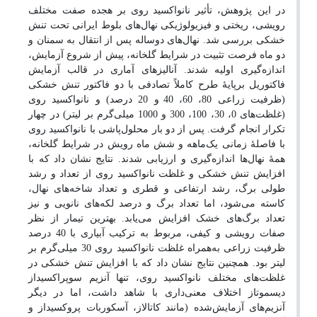
در این پژوهش، تأثیر نانواکسید
روی بر هجده صفت مختلف
رویشی، ریختی و فیزیولوژیکی نهال‌های بلوط ایرانی تحت تنش
خشکی بررسی شد. نهال‌های دوساله پس از انتقال به سمنان و
دو ماه فرصت تثبیت در شرایط گلخانه، پیش از شروع آزمایش،
اندازه‌گیری اولیه شدند. آنالیزهای آماری در قالب آزمایش
فاکتوریل برپایۀ طرح کاملاً تصادفی با دو فاکتور تنش خشکی
(ظرفیت زراعی 80، 60، 40
و 20 درصد) و نانواکسید روی
(غلظت‌های 0، 30، 100، 300 و 1000 میلی‌گرم بر لیتر) در چهار
تکرار انجام گرفت. پس از دو بار محلول‌پاشی با نانواکسید روی
با فاصلۀ زمانی یک‌ماهه و شش ماه رویش در شرایط گلخانه،
همۀ نهال‌ها اندازه‌گیری و ارزیابی شدند. نتایج نشان داد که با
افزایش تنش خشکی و غلظت نانواکسید روی از تعداد و رشد
طولی برگ، رشد ارتفاعی و قطری و تعداد شاخه‌های نهال،
کاسته می‌شود، اما تعداد برگ و درصد لکه‌های نانویی و نیز
تعداد برگ‌های خشک افزایش می‌یابد. بهترین تیمار از نظر
صفات رویشی و کیفی، مربوط به ترکیب آبیاری با 40 درصد
ظرفیت زراعی به‌همراه غلظت نانواکسید روی 30 میلی‌گرم بر
لیتر بود. همچنین نتایج نشان داد که با افزایش تنش خشکی در
غلظت‌های مختلف نانواکسید روی، تنها آنزیم سوپراکسیداز
دیسموتاز اختلاف معنی‌داری با شاهد داشت، اما در دیگر
آنزیم‌های آزمایش‌شده (مانند کاتالاز، آسکوربات پروکسیداز و