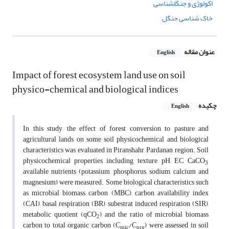
اکولوژی و جنگلشناسی
خاک شناسی جنگل
عنوان مقاله
English
Impact of forest ecosystem land use on soil
physico-chemical and biological indices
چکیده
English
In this study, the effect of forest conversion to pasture and
agricultural lands on some soil physicochemical and biological
characteristics was evaluated in Piranshahr, Pardanan region. Soil
physicochemical properties including texture, pH, EC, CaCO
,
3
available nutrients (potassium, phosphorus, sodium, calcium and
magnesium) were measured. Some biological characteristics such
as microbial biomass carbon (MBC), carbon availability index
(CAI), basal respiration (BR), subestrat induced respiration (SIR),
metabolic quotient (qCO
), and the ratio of microbial biomass
2
carbon to total organic carbon (C
/C
) were assessed in soil
mic
org