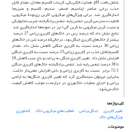
شامل بافت، pH، هدایت الکتریکی، کربنات کلسیم معادل، مقدار قابل‌
جذب برخی عناصر (پتاسیم، فسفر، سدیم، کلسیم و منیزیم)
اندازه‌گیری شد. برخی ویژگی‌های میکروبی (کربن زی‌تودۀ میکروبی،
قابلیت دسترسی کربن، تنفس پایه، تنفس برانگیخته، ضریب متابولیکی
و نسبت کربن میکروبی به کربن آلی) نیز در نمونه‌ها اندازه‌گیری شد.
نتایج نشان داد که درصد رس در خاک‌های کاربری زراعی 27 درصد
بیشتر از خاک‌های کاربری جنگل بود، درحالی‌که درصد شن در خاک‌های
زراعی 30 درصد نسبت به کاربری جنگلی کاهش نشان داد. مقدار
کلسیم قابل جذب در کاربری زراعی 23 درصد نسبت به کاربری جنگلی
افزایش نشان داد. تغییر کاربری جنگل به زراعت و باغ سبب کاهش 18
تا 38 درصد تنفس پایه شد. تنفس برانگیخته خاک‌های کاربری جنگلی
72/1 برابر نسبت به کاربری زراعی و باغی افزایش معنی‌دار داشت.
بنابراین می‌توان نتیجه‌گیری کرد که تغییر کاربری جنگل‌ها به اراضی
زراعی و اجرای عملیات خاک‌ورزی در درازمدت موجب کاهش کیفیت
خاک می‌شود.
کلیدواژه‌ها
تغییر کاربری
جنگل‌تراشی
فعالیت‌های میکروبی خاک
کشاورزی
ویژگی‌های خاک
موضوعات