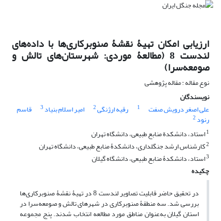
ارزیابی امکان تهیۀ نقشۀ صنوبر‌کاری‌ها با داده‌های
لندست 8 (مطالعۀ موردی: شهرستان‌های تالش و
صومعه‌سرا)
نوع مقاله : مقاله پژوهشی
نویسندگان
3
2
1
علی اصغر درویش صفت
رقیه ارژنگی
امیر اسلام بنیاد
قاسم
2
رنود
1
استاد، دانشکدة منابع طبیعی، دانشگاه تهران
2
کارشناس ارشد جنگلداری، دانشکدۀ منابع طبیعی، دانشگاه تهران
3
استاد، دانشکدۀ منابع طبیعی، دانشگاه گیلان
چکیده
در تحقیق حاضر قابلیت تصاویر لندست 8 در تهیۀ نقشۀ صنوبرکاری‌ها
بررسی شد. سه منطقۀ صنوبرکاری در شهرهای تالش و صومعه‌سرا در
استان گیلان به‌‌عنوان مناطق مورد مطالعه انتخاب شدند. پنج مجموعه