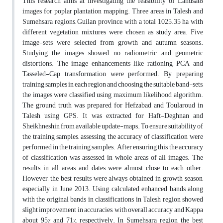
This research aims at investigating the feasibility of Landsat8
images for poplar plantation mapping. Three areas in Talesh and
Sumehsara regions, Guilan province, with a total 1025.35 ha with
different vegetation mixtures were chosen as study area. Five
image-sets were selected from growth and autumn seasons.
Studying the images showed no radiometric and geometric
distortions. The image enhancements like rationing, PCA and
Tasseled-Cap transformation were performed. By preparing
training samples in each region and choosing the suitable band-sets,
the images were classified using maximum likelihood algorithm.
The ground truth was prepared for Hefzabad and Toularoud in
Talesh using GPS. It was extracted for Haft-Deghnan and
Sheikhneshin from available update-maps. To ensure suitability of
the training samples, assessing the accuracy of classification were
performed in the training samples. After ensuring this, the accuracy
of classification was assessed in whole areas of all images. The
results in all areas and dates were almost close to each other.
However, the best results were always obtained in growth season,
especially in June 2013. Using calculated enhanced bands along
with the original bands in classifications in Talesh region showed
slight improvement in accuracies, with overall accuracy and Kappa
about 95% and 71%, respectively. In Sumehsara region, the best