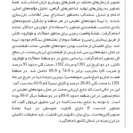
تصویر از زمان‌های مختلف در فصل‌های رویش و خزان انتخاب شد. همۀ
تصاویر به روش‌های تولید شاخص‌های گیاهی، تحلیل مؤلفه‌های اصلی،
ادغام و تبدیل تسلدکپ به‌منظور استخراج بهتر اطلاعات بارزسازی
شدند. با تهیۀ نمونه‌های تعلیمی در هر منطقه و تشکیل مجموعه‌های
باندی مناسب، طبقه‌بندی تصاویر با استفاده از خوارزمی حداکثر تشابه
انجام گرفت. نقشۀ واقعیت زمینی برای مناطق حفظ‌آباد و طولارود تالش
از طریق پیمایش زمینی و منطقۀ سوم از نقشه‌های بهنگام موجود تهیه
شد. برای اطمینان از مناسب بودن نمونه‌های تعلیمی، صحت طبقه‌بندی
در محل نمونه‌ها بررسی شد و پس از طبقه‌بندی ارزیابی صحت در سطح
کل تصاویر انجام گرفت. براساس نتایج در دو منطقۀ حفظ‌آباد و طولارود
تالش، در دو تاریخ تیر 1391 و مرداد 1392، صحت کلی حدود 95 درصد
و ضریب کاپا به‌ترتیب برابر با 74/0 و 69/0 حاصل شد. در منطقۀ
هفت‌دغنان و شیخ‌نشین صومعه‌سرا، بهترین نتیجه تنها در تاریخ‌ تیر ماه
1391 با صحت کلی 28/83 درصد و کاپای نسبتاً کم 43/0 به‌دست آمد.
این در حالی است که نتایج ارزیابی صحت در محل نمونه‌های تعلیمی در
تمام تصاویر در این منطقه حدود 89/0 و در دو منطقۀ دیگر 99/0 بوده
است. با توجه به نتایج به‌دست‌آمده در این تحقیق می‌توان گفت که
تصاویر لندست 8 دارای قابلیت متوسطی در تهیۀ نقشۀ
صنوبرکاری‌هاست. برای بیان دقیق‌تر این قابلیت، باید تحقیقات تکمیلی
در این زمینه در شمال کشور انجام گیرد.