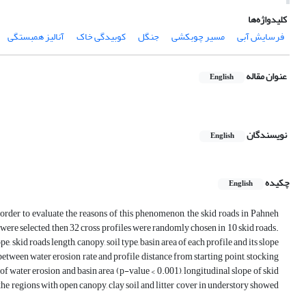
کلیدواژه‌ها
فرسایش آبی
مسیر چوبکشی
جنگل
کوبیدگی خاک
آنالیز همبستگی
عنوان مقاله
English
نویسندگان
English
چکیده
English
n order to evaluate the reasons of this phenomenon, the skid roads in Pahneh
e selected, then 32 cross profiles were randomly chosen in 10 skid roads.
, skid roads length, canopy, soil type, basin area of each profile and its slope
etween water erosion rate and profile distance from starting point, stocking
f water erosion and basin area (p-value < 0.001), longitudinal slope of skid
 the regions with open canopy, clay soil and litter cover in understory showed