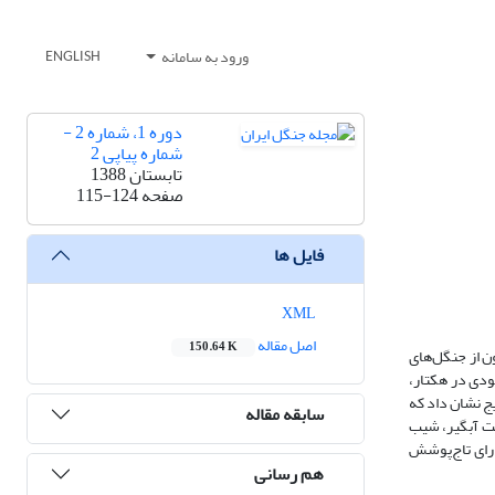
ورود به سامانه
ENGLISH
دوره 1، شماره 2 -
شماره پیاپی 2
تابستان 1388
صفحه
115-124
فایل ها
XML
اصل مقاله
150.64 K
ن از جنگل‌های
 اثر مشخصه‌هایی چون موجودی در هکتار،
 نشان داد که
سابقه مقاله
ت ‌آبگیر، شیب
د. همچنین مناطقی که دارای تاج‌پوشش
هم رسانی