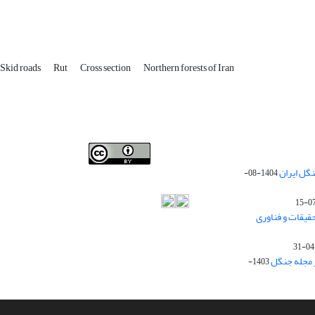
Skid roads
Rut
Cross section
Northern forests of Iran
Iranian journal of Forest
© 2009 by
Iranian Society of
گل ایران
1404-08-
Forestry
is licensed under
Creative Commons
Attribution 4.0 International
قیقات و فناوری
ز مجله جنگل
1403-