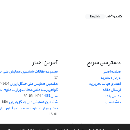
کلیدواژه‌ها
English
دسترسی سریع
آخرین اخبار
صفحه اصلی
مجموعه مقالات ششمین همایش ملی جن
درباره نشریه
17
اعضای هیات تحریریه
هفتمین همایش ملی جنگل ایران
1404-07-15
ارسال مقاله
گواهی رتبه علمی مجلات وزارت علوم، تح
تماس با ما
سال 1403
1404-06-30
نقشه سایت
ششمین همایش ملی جنگل ایران
1404-04-31
تقدیر وزارت علوم، تحقیقات و فناوری ا
01-16
سامانه مدیریت نشریات علمی.
طراحی و پیاده سازی از
سیناوب