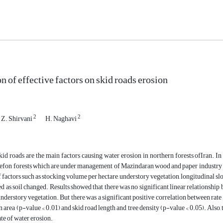
n of effective factors on skid roads erosion
2
2
Z. Shirvani
H. Naghavi
kid roads are the main factors causing water erosion in northern forests ofIran. I
fon forests which are under management of Mazindaran wood and paper industry wer
 factors such as stocking volume per hectare, understory vegetation, longitudinal slope
 as soil changed. Results showed that there was no significant linear relationship b
derstory vegetation. But there was a significant positive correlation between rate o
n area (p-value < 0.01) and skid road length and tree density (p-value < 0.05). Also,
ate of water erosion.