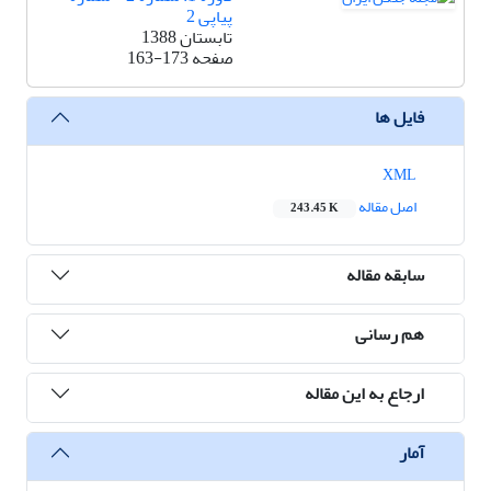
پیاپی 2
تابستان 1388
صفحه
163-173
فایل ها
XML
اصل مقاله
243.45 K
سابقه مقاله
هم رسانی
ارجاع به این مقاله
آمار