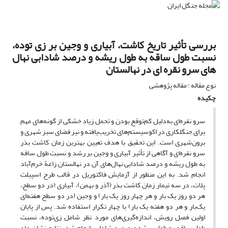
بررسی تأثیر تاریخ کاشت، آبیاری و وجین بر زی توده،
نسبت طول ساقه به طول ریشه و درصد شادابی نهال
های سرو نقره ای در نهالستان
نوع مقاله : مقاله پژوهشی
چکیده
سرو نقره‌ای به‌دلیل کم‌توقع بودن و تحمل زیاد خشکی از گونه‌های مهم
برای جنگلکاری در اکوسیستم‌های تخریب‌یافته و نیز فضای سبز شهری و
برون‌شهری است. این تحقیق با هدف تعیین بهترین زمان کاشت بذر
سرو نقره‌ای و آگاهی از تأثیر آبیاری و وجین بر رشد و نسبت طول ساقه
به طول ریشه و درصد شادابی نهال‌های آن در نهالستان زاغۀ خرم‌آباد
انجام شد. به این منظور از آزمایش فاکتوریل در قالب طرح اسپیلت
پلات، در سه تیمار زمان کاشت بذر (آذر و بهمن)، آبیاری (در دو سطح،
هر دو روز یک ‌بار و هر چهار روز یک‌ بار) و وجین (در دو سطح هفته‌ای
یک‌بار و هر دو هفته یک ‌بار) با چهار تکرار استفاده شد. پس از پایان
اولین فصل رویش، اندازه‌گیری‌های مورد نظر شامل زی‌توده، نسبت
طول ساقه به طول ریشه و درصد شادابی انجام شد. نتایج نشان داد