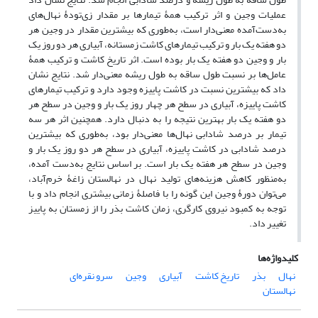
عملیات وجین و اثر ترکیب همۀ تیمارها بر مقدار زی‌تودۀ نهال‌های
به‌دست‌آمده معنی‌دار است، به‌طوری که بیشترین مقدار در وجین هر
دو هفته یک ‌بار و ترکیب تیمارهای کاشت زمستانه، آبیاری هر دو روز یک
‌بار و وجین دو هفته یک‌ بار بوده است. اثر تاریخ کاشت و ترکیب همۀ
عامل‌ها بر نسبت طول ساقه به طول ریشه معنی‌دار شد. نتایج نشان
داد که بیشترین نسبت در کاشت پاییزه وجود دارد و ترکیب تیمارهای
کاشت پاییزه، آبیاری در سطح هر چهار روز یک ‌بار و وجین در سطح هر
دو هفته یک ‌بار بهترین نتیجه را به دنبال دارد. همچنین اثر هر سه
تیمار بر درصد شادابی نهال‌ها معنی‌دار بود، به‌طوری که بیشترین
درصد شادابی در کاشت پاییزه، آبیاری در سطح هر دو روز یک‌ بار و
وجین در سطح هر هفته یک ‌بار است. بر اساس نتایج به‌دست آمده،
به‌منظور کاهش هزینه‌های تولید نهال در نهالستان زاغۀ خرم‌آباد،
می‌توان دورۀ وجین این گونه را با فاصلۀ زمانی بیشتری انجام داد و با
توجه به کمبود نیروی کارگری، زمان کاشت بذر را از زمستان به پاییز
تغییر داد.
کلیدواژه‌ها
نهال
بذر
تاریخ کاشت
آبیاری
وجین
سرو نقره‌ای
نهالستان