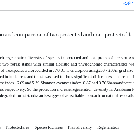
دآوری
on and comparison of two protected and non-protected for
rch, regeneration diversity of species in protected and non-protected areas of A
st, two forest stands with similar floristic and physiognomic characteristics 
of tree species were recorded in 77 0.01 ha circle plots using 250 × 250 m grid size
 in both areas and t-test was used to show significant differences. The results 
ness index: 6.69 and 5.39, Shannon evenness index: 0.87 and 0.76,Shannondiversit
as, respectively. So the protection increase regeneration diversity in Arasbaran f
e degraded forest stands can be suggested as a suitable approach for natural restorati
s
Protected area
Species Richness
Plant diversity
Regeneration