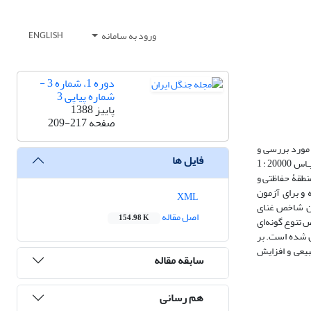
ورود به سامانه
ENGLISH
دوره 1، شماره 3 -
شماره پیاپی 3
پاییز 1388
صفحه
209-217
 مورد بررسی و
فایل ها
مقایسه قرار گرفت. ابتدا توده‌های جنگلی با شرایط فلورستیکی و فیزیوگرافی مشابه از دو منطقۀ حفاظتی و غیر حفاظتی، با استفاده از عکس‌های هـوایی سال 1346 در مقیـاس 20000 : 1
آماربرداری با ابعاد250×250 متر از توده‌های جنگلی منطقۀ حفاظتی و
 و برای آزمون
XML
 حفاظتی میانگین شاخص غنای
اصل مقاله
154.98 K
انگین شاخص تنوع گونه‌ای شانون، به‌ترتیب، 64/1 و 23/1 و میانگین شاخص تنوع گونه‌ای
اران شده است. بر
بیعی و افزایش
سابقه مقاله
هم رسانی