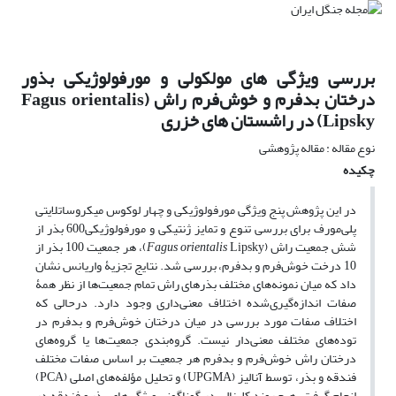
بررسی ویژگی های مولکولی و مورفولوژیکی بذور
درختان بدفرم و خوش‌فرم راش (Fagus orientalis
Lipsky) در راشستان های خزری
نوع مقاله : مقاله پژوهشی
چکیده
در این پژوهش پنج ویژگی مورفولوژیکی و چهار لوکوس میکروساتلایتی
پلی‌مورف برای بررسی تنوع و تمایز ژنتیکی و مورفولوژیکی600 بذر از
شش جمعیت راش (
Fagus orientalis
Lipsky)، هر جمعیت 100 بذر از
10 درخت خوش‌فرم و بدفرم، بررسی شد. نتایج تجزیۀ واریانس نشان
داد که میان نمونه‌های مختلف بذرهای راش تمام جمعیت‌ها از نظر همۀ
صفات اندازه‌گیری‌شده اختلاف معنی‌داری وجود دارد. درحالی که
اختلاف صفات مورد بررسی در میان درختان خوش‌فرم و بدفرم در
توده‌های مختلف معنی‌دار نیست. گروه‌بندی جمعیت‌ها یا گروه‌های
درختان راش خوش‌فرم و بدفرم هر جمعیت بر اساس صفات مختلف
فندقه و بذر، توسط آنالیز (UPGMA) و تحلیل مؤلفه‌های اصلی (PCA)
انجام گرفت. هیچ روند کلینالی در گوناگونی ویژگی‌های بذر و فندقه در