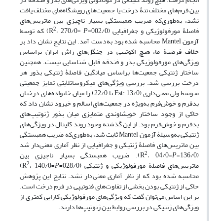
بین فرم‌های مختلف تنۀ درخت یا جمعیت‌های رویشگاه‌های مختلف یافت
نشد، به‌طوری‌که ضریب همبستگی بسیار ناچیزی بین ماتریس‌های
2
فاصلۀ مورفولوژیکی و جغرافیایی (002/0=R
P
، 270/0=
) که توسط
آزمون Mantel محاسبه شده بود به‌دست آمد. این نتایج نشان داد بر
خلاف فرضیۀ ما، هیچ اکوتیپی در جنگل‌های راش ایران براساس
ویژگی‌های مورفولوژیکی بذر و فندقه قابل شناسایی نیست. همچنین
ساختار ژنتیکی جمعیت‌ها براساس میانگین فاصلۀ ژنتیکی بذور هر
درخت بررسی شد. بررسی ویژگی‌های میکروساتلایتی تمایز جمعیتی
متوسط ولی معنی‌داری (Fst: 13/0 تا 22/0) را میان خانواده‌های درختان
بدفرم و خوش‌فرم به‌ویژه در جمعیت‌های اسالم و خیرود نشان داد که
حاکی از وجود ساختار خویشاوندی متمایزی میان بذور ژنوتیپ‌های
بدفرم و خوش‌فرم بود. از این گذشته وجود روند کلینال در ویژگی‌های
ژنتیکی به‌وسیلۀ آزمون Mantel ثابت شد، به‌طوری‌که ضریب همبستگی
بین ماتریس‌های فاصلۀ ژنتیکی و جغرافیایی از نظر آماری معنی‌دار شد
2
(136/0=R
P
، 04/0=
). ضریب همبستگی بسیار ناچیزی بین
2
ماتریس‌های فاصلۀ مورفولوژیکی و ژنتیکی (028/0=R
P
، 140/0=
)
محاسبه شده بود که از نظر آماری معنی‌دار نشد. نتایج این پژوهش
حاکی از ژنتیکی بودن بخشی از تفاوت‌های فنوتیپی در فرم درخت است.
بر این اساس می‌توان گفت که ویژگی‌های مورفولوژیکی کارایی کمتری از
ویژگی‌های ژنتیکی در بررسی روابط بین ژنوتیپ‌ها دارند.