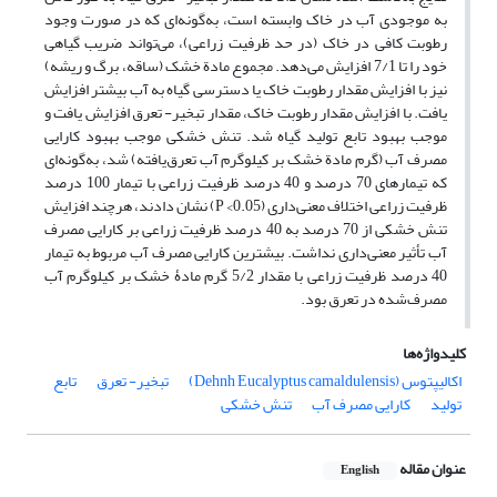
به موجودی آب در خاک وابسته است، به‌گونه‌ای که در صورت وجود
رطوبت کافی در خاک (در حد ظرفیت زراعی)، می‌تواند ضریب گیاهی
خود را تا 7/1 افزایش می‌‌دهد. مجموع مادة خشک (ساقه، برگ و ریشه)
نیز با افزایش مقدار رطوبت خاک یا دسترسی گیاه به آب بیشتر افزایش
یافت. با افزایش مقدار رطوبت خاک، مقدار تبخیر- تعرق افزایش یافت و
موجب بهبود تابع تولید گیاه شد. تنش خشکی موجب بهبود کارایی
مصرف آب (گرم مادة خشک بر کیلوگرم آب تعرق‌یافته) شد، به‌گونه‌ای
که تیمارهای 70 درصد و 40 درصد ظرفیت زراعی با تیمار 100 درصد
ظرفیت زراعی اختلاف معنی‌داری (P <0.05) نشان دادند، هرچند افزایش
تنش خشکی از 70 درصد به 40 درصد ظرفیت زراعی بر کارایی مصرف
آب تأثیر معنی‌داری نداشت. بیشترین کارایی مصرف آب مربوط به تیمار
40 درصد ظرفیت زراعی با مقدار 5/2 گرم مادۀ خشک بر کیلوگرم آب
مصرف‌شده در تعرق بود.
کلیدواژه‌ها
اکالیپتوس (Dehnh Eucalyptus camaldulensis)
تبخیر- تعرق
تابع
تولید
کارایی مصرف آب
تنش خشکی
عنوان مقاله
English