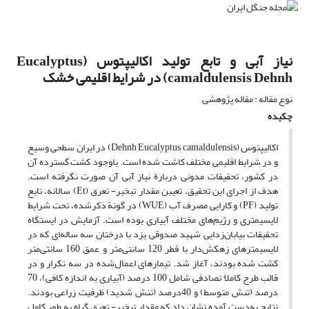
نیاز آبی و تابع تولید اکالیپتوس (Eucalyptus
camaldulensis Dehnh) در شرایط اقلیمی خشک
نوع مقاله : مقاله پژوهشی
چکیده
اکالیپتوس (Dehnh Eucalyptus camaldulensis) در ایران سطحی وسیع
و در شرایط اقلیمی مختلف کاشت شده است. باوجود کشت گسترده آن
در کشور، تحقیقات مدونی دربارة نیاز آبی آن صورت نگرفته است.
هدف از اجرای این تحقیق، تعیین مقدار تبخیر- تعرق (Et) سالانه، تابع
تولید (PF) و کارایی مصرف آب (WUE) در گونة ذکر‌شده، تحت شرایط
لایسیمتری و رژیم‌های مختلف آبیاری بوده است. آزمایش در ایستگاه
تحقیقات بیابان‌زدایی شهید صدوقی یزد با درختان سه ساله‌ای که در
لایسیمترهای زهکش‌دار با قطر 120 سانتی‌متر و عمق 160 سانتی‌‌متر
کشت شده بودند، آغاز شد. تیمارهای اعمال‌شده در سه تکرار و در
قالب طرح کاملا
تصادفی شامل 100 درصد (آبیاری به اندازه کافی)، 70
درصد (تنش متوسط) و 40درصد (تنش شدید) ظرفیت زراعی بودند.
نتایج به‌دست آمده نشان داد که مقدار تبخیر- تعرق گیاه به طور کامل