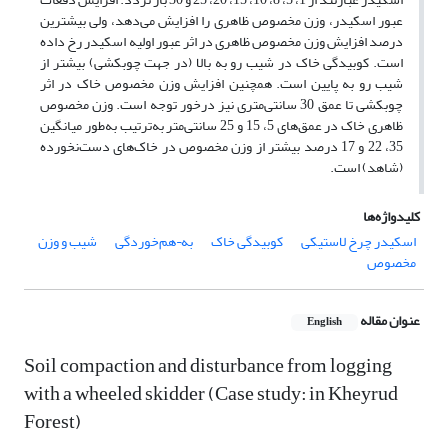
عبور اسکیدر، وزن مخصوص ظاهری را افزایش می‌دهد، ولی بیشترین
درصد افزایش وزن مخصوص ظاهری در اثر عبور اولیه اسکیدر رخ داده
است. کوبیدگی خاک در شیب‌ رو به بالا (در جهت چوبکشی) بیشتر از
شیب رو به پایین است. همچنین افزایش وزن مخصوص خاک در اثر
چوبکشی تا عمق 30 سانتی‌متری نیز درخور توجه است. وزن مخصوص
ظاهری خاک در عمق‌های 5، 15 و 25 سانتی‌متر به‌ترتیب به‌طور میانگین
35، 22 و 17 درصد بیشتر از وزن مخصوص در خاک‌های دست‌نخورده
(شاهد) است.
کلیدواژه‌ها
اسکیدر چرخ لاستیکی
کوبیدگی خاک
به¬هم‌خوردگی
شیب و وزن
مخصوص
عنوان مقاله
English
Soil compaction and disturbance from logging
with a wheeled skidder (Case study: in Kheyrud
Forest)