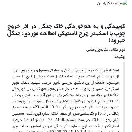
کوبیدگی و به هم‌خوردگی خاک جنگل در اثر خروج
چوب با اسکیدر چرخ لاستیکی (مطالعه موردی: جنگل
خیرود)
نوع مقاله : مقاله پژوهشی
چکیده
استفاده از اسکیدرهای چرخ لاستیکی، عملیاتی معمول برای خروج چوب
از عرصه قطع است، هرچند مشکلات زیست‌محیطی زیادی را سبب
می‌شود. هدف از این تحقیق بررسی تأثیر درصد شیب، تعداد عبور
اسکیدر، عمق و رطوبت خاک در مسیرهای چوبکشی بر کوبیدگی
خاک‌های ریزدانه و در مرحله بعد، کمی کردن این آثار است. این پژوهش
در قالب طرح فاکتوریل کاملاً تصادفی در جنگل آموزشی و پژوهشی
خیرود اجرا شد. آثار شیب در چهار گروه 0، 10، 10- و 20- درصد و عمق
خاک در 5، 15 و 25 سانتی‌متری از سطح خاک اندازه‌گیری شد. همچنین
آثار رطوبت خاک در سه دسته 30-20، 40- 30 و 50-40 درصد
اندازه‌گیری شد. سطوح متفاوت کوبیدگی نیز بر اساس تعداد عبور
اسکیدر عبارتند از 1، 5، 8، 10، 15، 20، 25 و 30 بار تردد. افزایش دفعات