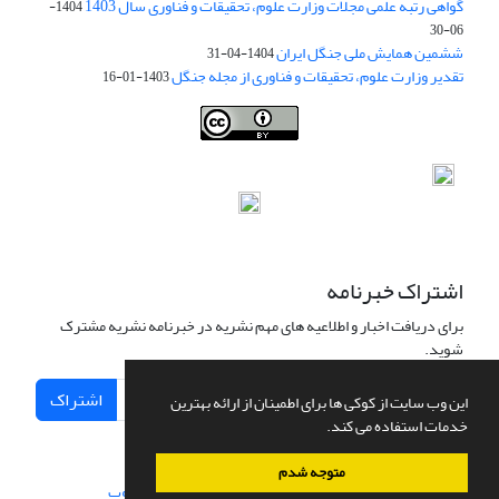
گواهی رتبه علمی مجلات وزارت علوم، تحقیقات و فناوری سال 1403
1404-
06-30
ششمین همایش ملی جنگل ایران
1404-04-31
تقدیر وزارت علوم، تحقیقات و فناوری از مجله جنگل
1403-01-16
Iranian journal of Forest
© 2009 by
Iranian Society of Forestry
is
licensed under
Creative Commons Attribution 4.0 International
اشتراک خبرنامه
برای دریافت اخبار و اطلاعیه های مهم نشریه در خبرنامه نشریه مشترک
شوید.
اشتراک
این وب سایت از کوکی ها برای اطمینان از ارائه بهترین
خدمات استفاده می کند.
متوجه شدم
سامانه مدیریت نشریات علمی.
طراحی و پیاده سازی از
سیناوب