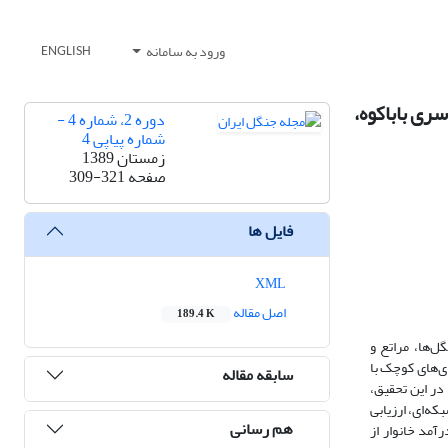
ورود به سامانه
ENGLISH
ی: سری باباکوه،
دوره 2، شماره 4 -
شماره پیاپی 4
زمستان 1389
صفحه
309-321
فایل ها
XML
اصل مقاله
189.4 K
‌ها، مراتع و
دی‌های کوچک با
سابقه مقاله
در این تحقیق،
ه‌ای، ارزیابی
هم رسانی
رآمد خانوار از