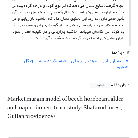
انجام گرفت. نتایج نشان می‌دهد که اثر نوع گونه و درجه گرده‌بینه بر
حاشیه بازاریابی معنی‌دار است، درحالی‌که نوع وسیله حمل و نقل بر آن
تأثیر معنی‌داری ندارد. این تحقیق نشان داد که حاشیه بازاریابی و در
نتیجه مقدار سود بازاررسانی به‌ترتیب از گونه‌های راش، ممرز، توسکا
به گونه افرا کاهش می‌یابد. حاشیه بازاریابی و در نتیجه مقدار سود
بازاررسانی درجات پایین‌تر گرده بینه، بیشتر برآورد شد.
کلیدواژه‌ها
حاشیه بازاریابی
سود بازاررسانی
قیمت گرده¬بینه
جنگل
شفارود
عنوان مقاله
English
Market margin model of beech, hornbeam, alder
and maple timbers (case study: Shafarod forest,
Guilan providence)