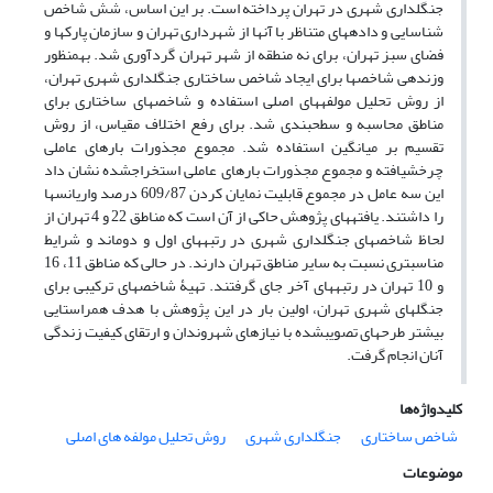
جنگلداری شهری در تهران پرداخته است. بر این اساس، شش شاخص
شناسایی و داده­های متناظر با آنها از شهرداری تهران و سازمان پارک­ها و
فضای سبز تهران، برای نه منطقه از شهر تهران گردآوری شد. به­منظور
وزن­دهی شاخص­ها برای ایجاد شاخص ساختاری جنگلداری شهری تهران،
از روش تحلیل مولفه­های اصلی استفاده و شاخص­های ساختاری برای
مناطق محاسبه و سطح­بندی شد. برای رفع اختلاف مقیاس، از روش
تقسیم بر میانگین استفاده شد. مجموع مجذورات بارهای عاملی
چرخش­یافته و مجموع مجذورات بارهای عاملی استخراج­شده نشان داد
این سه عامل در مجموع قابلیت نمایان کردن 609/87 درصد واریانس­ها
را داشتند. یافته­های پژوهش حاکی از آن است که مناطق 22 و 4 تهران از
لحاظ شاخص­های جنگلداری شهری در رتبه­های اول و دوم­اند و شرایط
مناسب­تری نسبت به سایر مناطق تهران دارند. در حالی که مناطق 11، 16
و 10 تهران در رتبه­های آخر جای گرفتند. تهیۀ شاخص­های ترکیبی برای
جنگل­های شهری تهران، اولین بار در این پژوهش با هدف همراستایی
بیشتر طرح­های تصویب­شده با نیازهای شهروندان و ارتقای کیفیت زندگی
آنان انجام گرفت.
کلیدواژه‌ها
شاخص ساختاری
جنگلداری شهری
روش تحلیل مولفه های اصلی
موضوعات