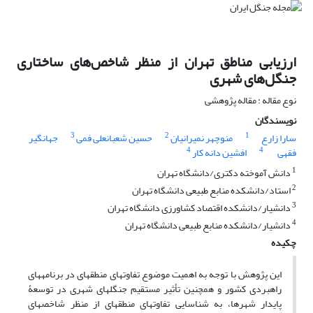
ارزیابی مناطق تهران از منظر شاخص‌های ساختاری
جنگل‌های شهری
نوع مقاله : مقاله پژوهشی
نویسندگان
3
2
1
سارا زارع
منوچهر نمیرانیان
حسین شعبانعلی فمی
جهانگیر
4
4
فقهی
افشین دانه کار
1
دانش آموخته دکتری/دانشگاه تهران
2
استاد/دانشکده منابع طبیعی دانشگاه تهران
3
دانشیار/دانشکده اقتصاد کشاورزی دانشگاه تهران
4
دانشیار/دانشکده منابع طبیعی دانشگاه تهران
چکیده
این پژوهش با توجه به اهمیت موضوع تفاوت­های منطقه­ای در برنامه­های
راهبردی کشور و همچنین تأثیر مستقیم جنگل­های شهری در توسعۀ
پایدار شهرها، به شناسایی تفاوت­های منطقه­ای از منظر شاخص­های