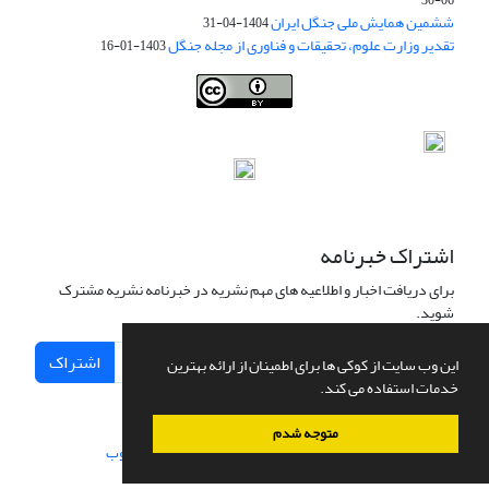
06-30
ششمین همایش ملی جنگل ایران
1404-04-31
تقدیر وزارت علوم، تحقیقات و فناوری از مجله جنگل
1403-01-16
Iranian journal of Forest
© 2009 by
Iranian Society of Forestry
is
licensed under
Creative Commons Attribution 4.0 International
اشتراک خبرنامه
برای دریافت اخبار و اطلاعیه های مهم نشریه در خبرنامه نشریه مشترک
شوید.
اشتراک
این وب سایت از کوکی ها برای اطمینان از ارائه بهترین
خدمات استفاده می کند.
متوجه شدم
سامانه مدیریت نشریات علمی.
طراحی و پیاده سازی از
سیناوب