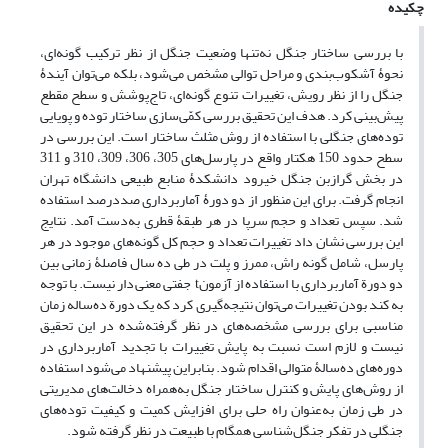
چکیده
با بررسی ساختار جنگل نه‌تنها وضعیت جنگل از نظر ترکیب گونه‌ای،
نحوۀ آشکوب‌بندی و مراحل توالی مشخص می‌شود، بلکه می‌توان آیندۀ
جنگل را از نظر رویش، تغییرات تنوع گونه‌ای، تاج‌پوشش و سطح مقطع
پیش‌بینی کرد. هدف این تحقیق بررسی کمّی‌سازی ساختار توده و پویایی
توده‌های جنگلی با استفاده از روش مثلث ساختار است. این بررسی در
سطح حدود 150 هکتار واقع در پارسل‌های 305، 306، 309، 310 و 311
در بخش گرازبن جنگل خیرود دانشکدۀ منابع طبیعی دانشگاه تهران
انجام گرفت. برای این منظور از دو دورۀ آماربرداری صددرصد استفاده
شد. سپس تعداد و حجم سرپا در هر طبقۀ قطری به‌دست آمد. نتایج
این بررسی نشان داد تغییرات تعداد و حجم کل گونه‌های موجود در هر
پارسل، شامل گونه راش، ممرز و پلت در طی ده سال فاصلۀ زمانی بین
دو دورة آماربرداری با استفاده از آزمونt جفتی معنی‌دار نیست. با توجه
به کند بودن تغییرات می‌توان نتیجه‌گیری کرد که یک دورة ده‌ساله زمان
مناسبی برای بررسی مشخصه‌های در نظر گرفته‌شده در این تحقیق
نیست و لازم است نسبت به پایش تغییرات با تجدید آماربرداری در
دوره‌های ده‌سالۀ متوالی اقدام شود. بنابراین پیشنهاد می‌شود استفاده
از روش‌های پایش و کنترل ساختار جنگل به‌همراه دخالت‌های مدیریتی
در طی زمان به‌عنوان راه حلی برای افزایش کمیت و کیفیت توده‌های
جنگلی در تفکر جنگل‌شناسی همگام با طبیعت در نظر گرفته شود.