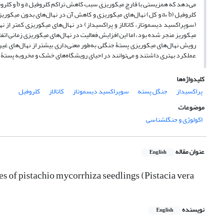
می‌دهد که 
کلروفیل (a
،
b و کل) نهال‌های میکوریزی و کاهش آن در نهال‌های بدون‌ میکو
(سوپراکسید دیسموتاز، کاتالاز و پراکسیداز) در نهال‌های میکوریزی کمتر از ن
میکوریز منجر شده بود، اما این افزایش فعالیت در نهال‌های میکوریزی زمانی اتف
رویش نهال‌های میکوریزی پستۀ جنگلی به‌طور معنی‌داری بیشتر از نهال‌های غیرم
عملکرد بهتری داشتند و می‌توانند در احیای رویشگاه‌های خشک و مخروبه پستۀ
کلیدواژه‌ها
پراکسیداز
جنگل پسته
سوپراکسید دیسموتاز
کاتالاز
کلروفیل
موضوعات
اکولوژی و جنگلشناسی
عنوان مقاله
English
es of pistachio mycorrhiza seedlings (Pistacia vera
نویسنده
English