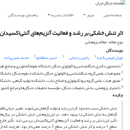
صفحه اصلی
مرور
اطلاعات نشریه
راهنمای نویسندگان
اثر تنش خشکی بر رشد و فعالیت آنزیم‌های آنتی‌اکسیدان نهال‌های می
نوع مقاله : مقاله پژوهشی
نویسندگان
3
2
1
توران فیضی کمره
رامین رحمانی
حسن سلطانلو
محمد متینی‌زاده
1
دانشجوی دکتری جنگلشناسی و اکولوژی جنگل دانشگاه علوم کشاورزی و منابع طبی
2
عضو هیات علمی گروه جنگلشناسی و اکولوژی جنگل دانشکده علوم جنگل دانشگاه ع
3
عضور هیات علمی گروه بیوتکنولوژی و اصلاح نبات، دانشکده تولید گیاهی، دانشگاه‌
4
دانشیار پژوهشی، بخش تحقیقات جنگل، مؤسسه تحقیقات جنگل‌ها و مراتع کشور
چکیده
تنش خشکی سبب محدود کردن رشد و تولید گیاهان می‌شوند. تغییر جهانی اق
گیاهان به تنش خشکی را بهبود دهد. در این پژوهش، تنش خشکی در نهال‌های
تأثیر این تنش بر رشد و فعالیت آنزیم‌های آنتی‌اکسیدان بررسی شد. تأثیر 
سطح 1 درصد و اثر تنش خشکی در سطح 5 درصد