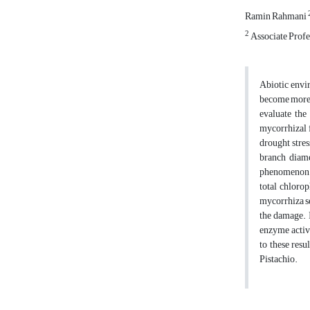
Ramin Rahmani
2
Associate Profe
Abiotic envir
become more w
evaluate the
mycorrhizal 
drought stres
branch diame
phenomenon a
total chloro
mycorrhiza se
the damage. I
enzyme activi
to these resu
Pistachio.