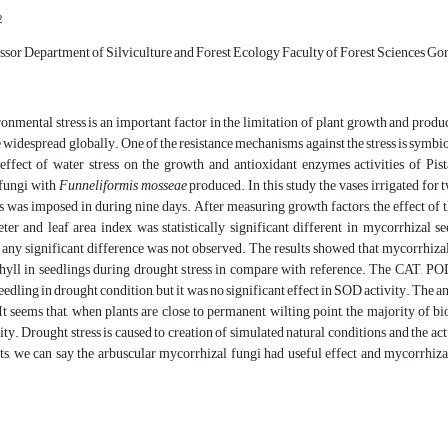
2
ssor Department of Silviculture and Forest Ecology Faculty of Forest Sciences G
onmental stress is an important factor in the limitation of plant growth and produ
idespread globally. One of the resistance mechanisms against the stress is symbio
 effect of water stress on the growth and antioxidant enzymes activities of Pis
fungi with
Funneliformis mosseae
produced. In this study the vases irrigated for 
s was imposed in during nine days. After measuring growth factors, the effect of 
ter and leaf area index was statistically significant different in mycorrhizal 
ny significant difference was not observed. The results showed that mycorrhizal
phyll in seedlings during drought stress in compare with reference. The CAT, PO
edling in drought condition, but it was no significant effect in SOD activity. The an
t seems that, when plants are close to permanent wilting point, the majority of bi
ty. Drought stress is caused to creation of simulated natural conditions and the 
lts, we can say the arbuscular mycorrhizal fungi had useful effect and mycorrhiz