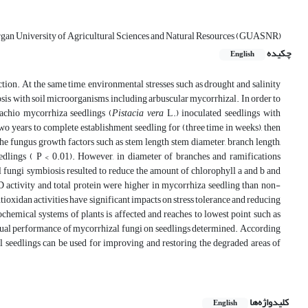
organ University of Agricultural Sciences and Natural Resources (GUASNR)
چکیده
English
ction. At the same time, environmental stresses such as drought and salinity
sis with soil microorganisms, including arbuscular mycorrhizal. In order to
tachio mycorrhiza seedlings (
Pistacia vera
L.) inoculated seedlings with
two years to complete establishment seedling for (three time in weeks), then
the fungus growth factors such as stem length stem diameter, branch length,
seedlings ( P < 0.01). However, in diameter of branches and ramifications
 fungi symbiosis resulted to reduce the amount of chlorophyll a and b and
D activity and total protein were higher in mycorrhiza seedling than non-
tioxidan activities have significant impacts on stress tolerance and reducing
ochemical systems of plants is affected and reaches to lowest point such as
actual performance of mycorrhizal fungi on seedlings determined. According
al seedlings can be used for improving and restoring the degraded areas of
کلیدواژه‌ها
English