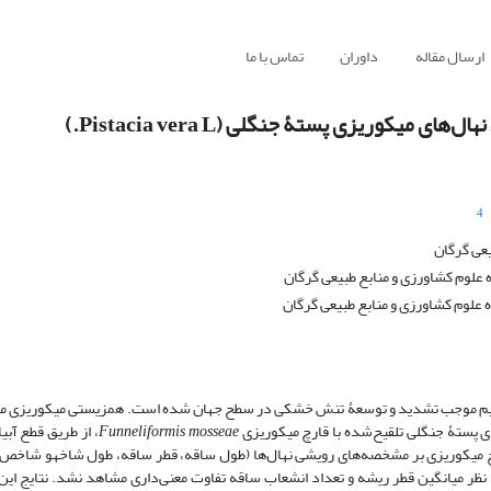
ارسال مقاله
داوران
تماس با ما
کوریزی پستۀ جنگلی (Pistacia vera L.)
4
عی گرگان
لوم کشاورزی و منابع طبیعی گرگان
 علوم کشاورزی و منابع طبیعی گرگان
لیم موجب تشدید و توسعۀ تنش خشکی در سطح جهان شده است. همزیستی میکوریزی می‌
 پستۀ جنگلی تلقیح‌شده با قارچ میکوریزی
Funneliformis mosseae
، از طریق قطع آبی
قارچ میکوریزی بر مشخصه‌های رویشی نهال‌ها (طول ساقه، قطر ساقه، طول شاخهو شاخ
 معنی‌دار بود. هرچند که از نظر میانگین قطر ریشه و تعداد انشعاب ساقه تفاوت معنی‌داری مشاهد نشد. نتا