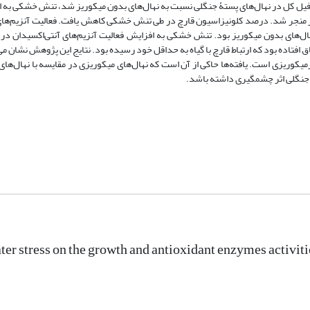
همزیستی با قارچ میکوریزی سبب کاهش تراکم کلروفیل a و b و کلروفیل کل در نهال‌های پستۀ جنگلی نسبت به نهال‌های بدون میکوریز شد، تنش
ریز منجر شد. درصد کلونیزاسیون قارچ در طی تنش خشکی کاهش یافت. فعالیت آنزیم‌های
هال‌های بدون‌ میکوریز بود. تنش خشکی به افزایش فعالیت آنزیم‌های آنتی‌اکسیدان در 
اق افتاده بود که ارتباط قارچ با گیاه به حداقل خود رسیده بود. نتایج این پژوهش نشان 
یکوریزی است. یافته‌ها حاکی از آن است که نهال‌های میکوریزی در مقایسه با نهال‌های 
 جنگلی اثر چشمگیری داشته باشد.
ater stress on the growth and antioxidant enzymes activiti