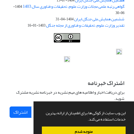
هفتمین همایش ملی جنگل ایران
1404-07-15
گواهی رتبه علمی مجلات وزارت علوم، تحقیقات و فناوری سال 1403
1404-
06-30
ششمین همایش ملی جنگل ایران
1404-04-31
تقدیر وزارت علوم، تحقیقات و فناوری از مجله جنگل
1403-01-16
Iranian journal of Forest
© 2009 by
Iranian Society of Forestry
is
licensed under
Creative Commons Attribution 4.0 International
اشتراک خبرنامه
برای دریافت اخبار و اطلاعیه های مهم نشریه در خبرنامه نشریه مشترک
شوید.
اشتراک
این وب سایت از کوکی ها برای اطمینان از ارائه بهترین
خدمات استفاده می کند.
متوجه شدم