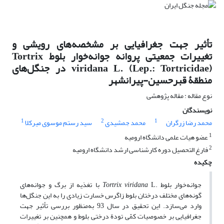
تأثیر جهت جغرافیایی بر مشخصه‌های رویشی و
تغییرات جمعیتی پروانه جوانه‌خوار بلوط Tortrix
viridana L. (Lep.: Tortricidae) در جنگل‌های
منطقۀ قبرحسین-پیرانشهر
نوع مقاله : مقاله پژوهشی
نویسندگان
1
2
1
محمد رضا زرگران
محمد جمشیدی
سید رستم موسوی میرکلا
1
عضو هیات علمی دانشگاه ارومیه
2
فارغ التحصیل دوره کارشناسی ارشد دانشگاه ارومیه
چکیده
جوانه‌خوار بلوط .
Tortrix viridana
L با تغذیه از برگ و جوانه‌های
گونه‌های مختلف درختان بلوط زاگرس خسارت زیادی را به این جنگل‌ها
وارد می‌سازد. این تحقیق در سال 93 به‌منظور بررسی تأثیر جهت
جغرافیایی بر خصوصیات کمّی تودة درختی بلوط و همچنین بر تغییرات