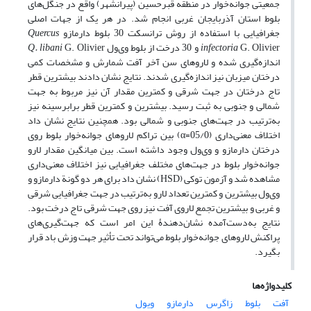
جمعیتی جوانه‌خوار در منطقه قبرحسین (پیرانشهر) واقع در جنگل‌های
بلوط استان آذربایجان ‌غربی انجام شد. در هر یک از جهات اصلی
جغرافیایی با استفاده از روش ترانسکت 30 بلوط دارمازو
Quercus
G. Olivier و 30 درخت از بلوط وی‌ول
infectoria
G. Olivier
Q. libani
اندازه‌گیری شده و لاروهای سن آخر آفت شمارش و مشخصات کمی
درختان میزبان نیز اندازه‌گیری شدند. نتایج نشان دادند بیشترین قطر
تاج درختان در جهت شرقی و کمترین مقدار آن نیز مربوط به جهت
شمالی و جنوبی به ثبت رسید. بیشترین و کمترین قطر برابرسینه نیز
به‌ترتیب در جهت‌های جنوبی و شمالی بود. همچنین نتایج نشان داد
اختلاف معنی‌داری (05/0=α) بین تراکم لاروهای جوانه‌خوار بلوط روی
درختان دارمازو و وی‌ول وجود داشته است. بین میانگین مقدار لارو
جوانه‌خوار بلوط در جهت‌های مختلف جغرافیایی نیز اختلاف معنی‌داری
مشاهده شد و آزمون توکی (HSD) نشان داد برای هر دو گونة دارمازو و
وی‌ول بیشترین و کمترین تعداد لارو به‌ترتیب در جهت جغرافیایی شرقی
و غربی و بیشترین تجمع لاروی آفت نیز روی جهت شرقی تاج درخت بود.
نتایج به‌دست‌آمده نشان‌دهندۀ این امر است که جهت‌گیری‌های
پراکنش لاروهای جوانه‌خوار بلوط می‌تواند تحت تأثیر جهت وزش باد قرار
بگیرد.
کلیدواژه‌ها
آفت
بلوط
زاگرس
دارمازو
ویول