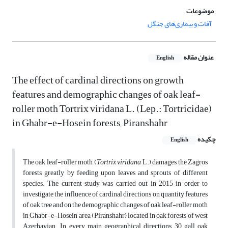
موضوعات
آفات و بیماری‌های جنگل
عنوان مقاله
English
The effect of cardinal directions on growth
features and demographic changes of oak leaf-
roller moth Tortrix viridana L. (Lep.: Tortricidae)
in Ghabr-e-Hosein forests, Piranshahr
چکیده
English
The oak leaf-roller moth (
Tortrix viridana
L.) damages the Zagros
forests greatly by feeding upon leaves and sprouts of different
species. The current study was carried out in 2015 in order to
investigate the influence of cardinal directions on quantity features
of oak tree and on the demographic changes of oak leaf-roller moth
in Ghabr-e-Hosein area (Piranshahr) located in oak forests of west
Azerbayjan. In every main geographical directions 30 gall oak