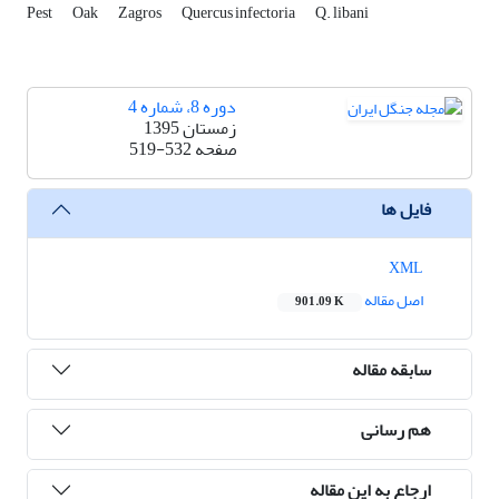
Pest
Oak
Zagros
Quercus infectoria
Q. libani
دوره 8، شماره 4
زمستان 1395
صفحه
519-532
فایل ها
XML
اصل مقاله
901.09 K
سابقه مقاله
هم رسانی
ارجاع به این مقاله