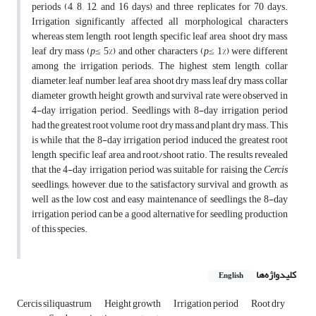
periods (4, 8, 12, and 16 days) and three replicates for 70 days.
Irrigation significantly affected all morphological characters
whereas stem length, root length, specific leaf area, shoot dry mass,
leaf dry mass (
p
≤ 5%) and other characters (
p
≤ 1%) were different
among the irrigation periods. The highest stem length, collar
diameter, leaf number, leaf area, shoot dry mass, leaf dry mass, collar
diameter growth, height growth and survival rate were observed in
4-day irrigation period. Seedlings with 8-day irrigation period
had the greatest root volume, root dry mass and plant dry mass. This
is while that, the 8-day irrigation period induced the greatest root
length, specific leaf area and root/shoot ratio. The results revealed
that the 4-day irrigation period was suitable for raising the
Cercis
seedlings; however, due to the satisfactory survival and growth, as
well as the low cost and easy maintenance of seedlings, the 8-day
irrigation period can be a good alternative for seedling production
of this species.
کلیدواژه‌ها
English
Cercis siliquastrum
Height growth
Irrigation period
Root dry