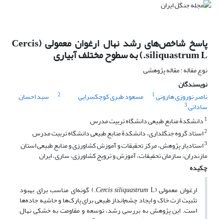
پاسخ شاخص‌های رشد نهال ارغوان معمولی (Cercis
siliquastrum L.) به سطوح مختلف آبیاری
نوع مقاله : مقاله پژوهشی
نویسندگان
2
1
ناصر نوروزی هارونی
مسعود طبری کوچکسرایی
سید احسان
3
ساداتی
1
دانشکدۀ منابع طبیعی دانشگاه تربیت مدرس
2
استاد گروه جنگلداری، دانشکدۀ منابع طبیعی دانشگاه تربیت مدرس
3
استادیار پژوهش، مرکز تحقیقات و آموزش کشاورزی و منابع طبیعی استان
مازندران، سازمان تحقیقات، آموزش و ترویج کشاورزی، ساری، ایران
چکیده
ارغوان معمولی (
Cercis siliquastrum
L.) گونه‌ای مناسب برای بهبود
تثبیت ازت خاک و ایجاد چشم‌انداز طبیعی برای پارک‌ها و حاشیه جاده‌ها
است. این پژوهش به بررسی رشد، توسعه و مقاومت به خشکی نهال