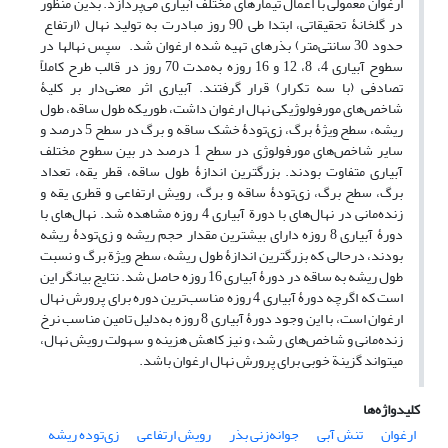
ارغوان معمولی با اعمال تیمارهای مختلف آبیاری می‌پردازد. بدین منظور
در گلخانۀ تحقیقاتی، ابتدا طی 90 روز مبادرت به تولید نهال (ارتفاع
حدود 30 سانتی‌متر) بذرهای تهیه شده ارغوان شد. سپس نهال­ها در
سطوح آبیاری 4، 8، 12 و 16 روزه به‌مدت 70 روز در قالب طرح کاملاً
تصادفی (با سه تکرار) قرار گرفتند. آبیاری اثر معنی‌دار بر کلیۀ
شاخص‌های مورفولوژیکی نهال ارغوان داشت، ‌طوری­که طول ساقه، طول
ریشه، سطح ویژۀ برگ، زی‌تودۀ خشک ساقه و برگ در سطح 5 درصد و
سایر شاخص‌های مورفولوژی در سطح 1 درصد در بین سطوح مختلف
آبیاری متفاوت بودند. بزرگترین اندازۀ طول ساقه، قطر یقه، تعداد
برگ، سطح برگ، زی‌تودۀ ساقه و برگ، رویش ارتفاعی و قطری یقه و
زنده‌مانی در نهال‌های با دورة آبیاری 4 روزه مشاهده شد. نهال‌های با
دورۀ آبیاری 8 روزه دارای بیشترین مقدار حجم ریشه و زی‌تودۀ ریشه
بودند، درحالی که بزرگترین اندازۀ طول ریشه، سطح ویژة برگ و نسبت
طول ریشه به ساقه در دورۀ آبیاری 16 روزه حاصل شد. نتایج بیانگر این
است که اگرچه دورۀ آبیاری 4 روزه مناسب‌ترین دوره برای پرورش نهال
ارغوان است، با این وجود دورۀ آبیاری 8 روزه به‌دلیل تامین مناسب نرخ
زنده‌مانی و شاخص‌های رشد، و نیز کاهش هزینه و سهولت رویش نهال،
می­تواند گزینة خوبی برای پرورش نهال ارغوان باشد.
کلیدواژه‌ها
ارغوان
تنش آبی
جوانه‌زنی بذر
رویش ارتفاعی
زی‌توده ریشه