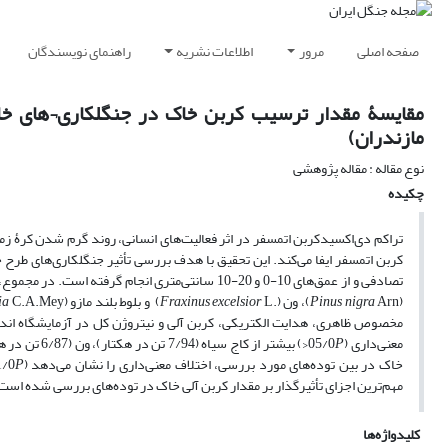
صفحه اصلی
مرور
اطلاعات نشریه
راهنمای نویسندگان
مقایسۀ مقدار ترسیب کربن خاک در جنگلکاری¬های خا
مازندران)
نوع مقاله : مقاله پژوهشی
چکیده
تراکم دی‌اکسیدکربن اتمسفر در اثر فعالیت‌های انسانی، روند گرم شدن کرۀ 
کربن اتمسفر ایفا می‌کند. این تحقیق با هدف بررسی تأثیر جنگلکاری‌های طر
تصادفی و از عمق‌های 10-0 و 20-10 سانتی‌متری انجام گرفته است. در مجموع، 54 نمونه خاک از 4 تودۀ 35 سالۀ جنگلکاری‌شده با گونه‌های پیسه‌آ (
(
Arn)، ون (.
Pinus nigra
L) و بلوط بلند مازو (
excelsior
Fraxinus
ia
معنی‌داری (05/0
P
خاک در بین توده‌های مورد بررسی، اختلاف معنی‌داری را نشان می‌دهد (01/0
P
مهم‌ترین اجزای تأثیر‌گذار بر مقدار کربن آلی خاک در توده‌های بررسی شده است
کلیدواژه‌ها