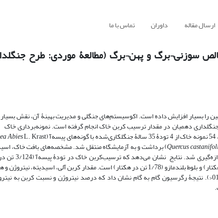
ارسال مقاله
داوران
تماس با ما
لص سوزنی¬برگ و پهن¬برگ (مطالعۀ موردی: طرح جنگلدا
زمین را بسیار افزایش داده است. اکوسیستم‌های جنگلی و مدیریت بهینۀ آن، نقش بسیا
ح جنگلداری دهمیان در مقدار ترسیب ‌کربن خاک انجام گرفته است. نمونه‌برداری خاک
ea Abies
Quercus castanifol
C.A.Mey) برداشت و به آزمایشگاه منتقل شد. مشخصه‌های بافت خاک، اس
مخصوص‌ ظاهری، هدایت الکتریکی، کربن آلی و نیترو
<) بیشتر از کاج سیاه (7/94 تن در هکتار)، ون (6/87 تن در هکتار) و بلوط بلندمازو (1/78 تن در هکتار) است. مقدار کربن آلی، اس
<). نتیجۀ رگرسیون گام به گام نشان داد که درصد نیتروژن و نسبت کربن به نیتروژ
.