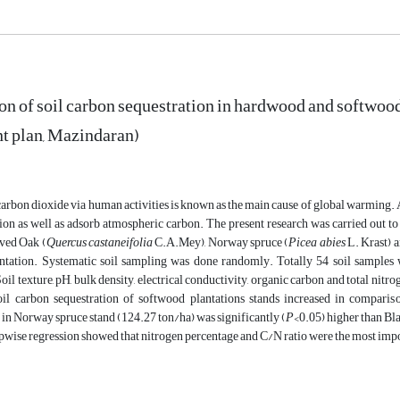
n of soil carbon sequestration in hardwood and softwoo
 plan, Mazindaran)
arbon dioxide via human activities is known as the main cause of global warming. 
on as well as adsorb atmospheric carbon. The present research was carried out to
ved Oak (
Quercus castaneifolia
C.A.Mey), Norway spruce (
Picea abies
L. Krast) a
tation. Systematic soil sampling was done randomly. Totally 54 soil samples we
Soil texture, pH, bulk density, electrical conductivity, organic carbon and total nit
il carbon sequestration of softwood plantations stands increased in compari
 in Norway spruce stand (124.27 ton/ha) was significantly (
P
<0.05) higher than Bl
epwise regression showed that nitrogen percentage and C/N ratio were the most impo