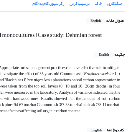
جنگلکاری
خاک
ترسیب کربن
رگرسیون گام به¬گام
عنوان مقاله
English
d monocultures (Case study: Dehmian forest
چکیده
English
Appropriate forest management practices can have effective role to mitigate
 investigate the effect of 35 years old Common ash (
Fraxinus
excelsior
L.),
nd Black pine (
Pinus nigra
Arn.) plantations on soil carbon sequestration in
re taken from the top soil layers (0 – 10 and 10 – 20cm depths) in four
rogen were measured in the laboratory. Analysis of variance indicated that the
son with hardwood ones. Results showed that the amount of soil carbon
ack pine (94.67 ton/ha), Common ash (87.58 ton/ha) and oak (78.11 ton/ha).
rtant factors affecting soil organic carbon content.
کلیدواژه‌ها
English