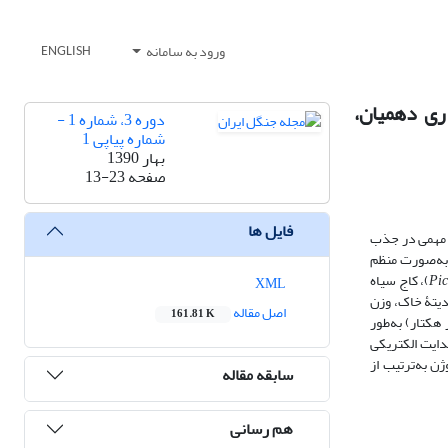
ورود به سامانه
ENGLISH
ری دهمیان،
دوره 3، شماره 1 -
شماره پیاپی 1
بهار 1390
صفحه
13-23
فایل ها
ر مهمی در جذب
 به‌صورت منظم
Pic
L. Krast)، کاج سیاه
XML
یدیتۀ خاک، وزن
اصل مقاله
161.81 K
ژن کل در آزمایشگاه اندازه‌گیری شد. نتایج نشان می‌دهد که ترسیب‌کربن خاک در تودۀ پیسه‌آ (3/124 تن در هکتار) به‌طور
یدیته، نیتروژن و هدایت الکتریکی
ن به‌ترتیب از
سابقه مقاله
هم رسانی