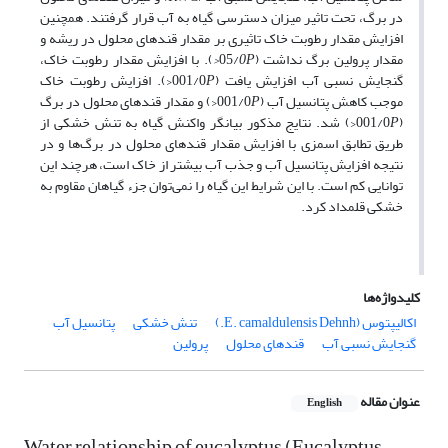
در برگ، تحت تاثیر میزان دسترسی گیاه به آب قرار گرفتند. همچنین
افزایش مقدار رطوبت خاک تاثیری بر مقدار قند‌های محلول در ریشه و
مقدار پرولین برگ نداشت (05/
P<
0
). با افزایش مقدار رطوبت خاک،
گنجایش نسبی آب افزایش یافت (001/0
P
<). افزایش رطوبت خاک
موجب کاهش پتانسیل آب (001/0
P
<) و مقدار قندهای محلول در برگ
(001/0
P
<) شد. نتایج مذکور بیانگر واکنش گیاه به تنش خشکی از
طریق تطابق اسمزی با افزایش مقدار قندهای محلول در برگ‌ها و در
نتیجه افزایش پتانسیل آب و جذب آب بیشتر از خاک است، هرچند این
توانایی کم است. با این شرایط این گیاه را نمی‌توان جزء گیاهان مقاوم به
خشکی قلمداد کرد.
کلیدواژه‌ها
اکالیپتوس (E. camaldulensis Dehnh.)
تنش خشکی
پتانسیل آب
گنجایش نسبی آب
قند­های محلول
پرولین
عنوان مقاله
English
Water relationship of eucalyptus (Eucalyptus