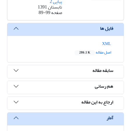
پیاپی 2
تابستان 1391
صفحه
89-99
فایل ها
XML
اصل مقاله
286.1 K
سابقه مقاله
هم رسانی
ارجاع به این مقاله
آمار