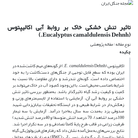
تاثیر تنش خشکی خاک بر روابط آبی اکالیپتوس
(Eucalyptus camaldulensis Dehnh.)
نوع مقاله : مقاله پژوهشی
چکیده
اکالیپتوس (
camaldulensis
.
E
Dehnh.) از گونه‌های مهم کاشت‌شده در
ایران بوده که سطح قابل توجهی از جنگل‌های دست‌کاشت را به خود
اختصاص داده است. گونه‌ای تند‌رشد و دارای مقاومت بالا نسبت به
شرایط نامناسب محیطی است. با این وجود کمبود آب در خاک می‌تواند بر
کمیت و کیفیت رشد گیاه تاثیرگذار باشد. به‌منظور بررسی تاثیر تنش
خشکی بر روابط آبی آن، آزمایشی با استفاده از لایسیمتر‌‌های وزنی و
زهکش‌دار در شرایط طبیعی و در ایستگاه تحقیقات بیابان‌زدایی شهید
صدوقی یزد به‌مدت سه سال به‌اجرا درآمد. آزمایش با سه تیمار
100درصد (شاهد)، 70 درصد (تنش متوسط) و 40درصد (تنش شدید)
ظرفیت زراعی در قالب طرح پایۀ کاملاً تصادفی و در سه تکرار اجرا شد.
نتایج بررسی‌های به‌عمل‌آمده نشان داد که رفتارهای فیزیولوژیکی گیاه
شامل پتانسیل آب، گنجایش نسبی آب (RWC) و میزان قند‌های محلول