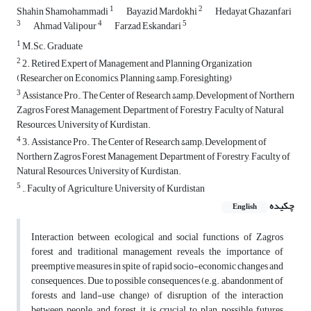
1
2
Shahin Shamohammadi
Bayazid Mardokhi
Hedayat Ghazanfari
3
4
5
Ahmad Valipour
Farzad Eskandari
1
M.Sc. Graduate
2
2. Retired Expert of Management and Planning Organization
(Researcher on Economics, Planning &amp; Foresighting)
3
Assistance Pro., The Center of Research &amp; Development of Northern
Zagros Forest Management, Department of Forestry, Faculty of Natural
Resources, University of Kurdistan.
4
3. Assistance Pro., The Center of Research &amp; Development of
Northern Zagros Forest Management, Department of Forestry, Faculty of
Natural Resources, University of Kurdistan.
5
., Faculty of Agriculture, University of Kurdistan
چکیده
English
Interaction between ecological and social functions of Zagros
forest and traditional management reveals the importance of
preemptive measures in spite of rapid socio-economic changes and
consequences. Due to possible consequences (e.g. abandonment of
forests and land-use change) of disruption of the interaction
between people and forest, it is crucial to plan possible futures