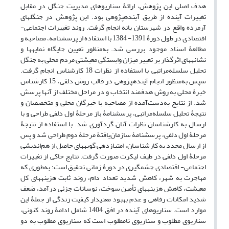
هدف اصلی این پژوهش، ارائۀ سناریوهای مدیریت جنگل در مقابل
تغییرات آینده از طریق آینده­پژوهی بود. این پژوهش در جنگل­های
آرمرده واقع در شهرستان بانه انجام گرفت. روند تغییرات اجتماعی-
اقتصادی در طول دورۀ 1391- 1384 با استفاده از پرسشنامه، مصاحبه و
مطالعۀ اسناد موجود بررسی شد. به‌منظور تعیین جایگاه نمایه­ها و
نشانه­های اثرگذار بر تغییر میزان وابستگی معیشتی مردم محلی به جنگل
تحلیل سلسله‌مراتبی با استفاده از نظرات 18 کارشناس انجام گرفت.
سپس به‌منظور انجام آینده‏پژوهی در قالب روش دلفی، 15 کارشناس
خبرۀ محلی به روش هدفمند انتخاب و در مراحل مختلف از آنها پرسش
شد. از نتایج به‌دست‌آمده از مصاحبه با خبرگان محلی و متخصصان و
نتیجۀ تحلیل سلسله‌مراتبی، پرسشنامۀ باز مرحلۀ اول دلفی طراحی و با
ارسال به کارشناسان نظرات آنان گردآوری شد. با استفاده از نتیجۀ
مرحلۀ اول دلفی، پرسشنامۀ سازمان‌یافتۀ مرحلۀ دوم طراحی شد و پس
از ارسال مجدد به کارشناسان، امتیازدهی گویه­های حاصل از هم‌اندیشی
مرحلۀ اول دلفی در طیف لیکرت صورت گرفت. نتایج حاکی از تغییرات
اجتماعی- اقتصادی چشمگیری در دورۀ زمانی تحقیق است؛ به‌طوری که
مهاجرت به شهر، کاهش شدید تعداد دام، روند ثابت هزینه­های کل
معیشت، کاهش هزینه­های تأمین سوخت، نوسانات جزئی درآمد، ضعف
شدید امکانات رفاهی و عدم بهبود معنی­دار کیفیت زندگی از جملۀ این
موارد است. سناریوهای آینده در افق 1404 شامل ادامۀ روند کنونی،
سناریوی مطلوب و سناریوی نامطلوب است که سناریوی مطلوب به دو