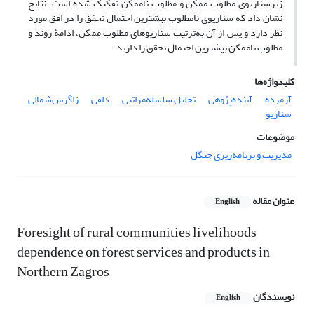
زیرسناریوی مطلوب ممکن و مطلوب ناممکن تفکیک شده است. نتایج
نشان داد که سناریوی نامطلوب بیشترین احتمال تحقق را در افق مورد
نظر دارد و پس از آن به‌ترتیب سناریوهای مطلوب ممکن، ادامۀ روند و
مطلوب ناممکن بیشترین احتمال تحقق را دارند.
کلیدواژه‌ها
آرمرده
آینده‌پژوهی
تحلیل سلسله‌مراتبی
دلفی
زاگرس‌شمالی
سناریو
موضوعات
مدیریت و برنامه‌ریزی جنگل
عنوان مقاله
English
Foresight of rural communities livelihoods
dependence on forest services and products in
Northern Zagros
نویسندگان
English