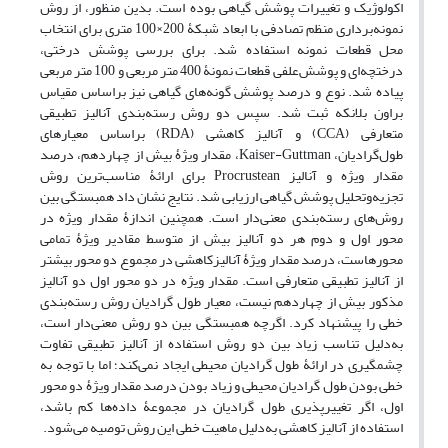
اکولوژیک و تغییرات پوشش گیاهی بوده است. بدین منظور، از روش
نمونه‌برداری منظم تصادفی با ابعاد شبکۀ 200×100 متری برای انتخاب
محل قطعات نمونه استفاده شد. برای بررسی پوشش درختی،
درختچه‌ای و پوشش‌علفی قطعات نمونۀ 400 متر مربعی و 100 متر مربعی
پیاده شد. نوع و درصد پوشش گونه‌های گیاهی نیز براساس مقیاس
براون بلانکه ثبت شد. سپس دو روش رسته‌بندی آنالیز تطبیقی
متعارفی (CCA) و آنالیز کاهشی (RDA) براساس معیارهای
طول‌گرادیان، Kaiser-Guttman، مقدار ویژۀ بیش از چهاردهم، درصد
مقدار ویژه و آنالیز Procrustean برای ارائۀ مناسب‌ترین روش
تجزیه‌و‌تحلیل پوشش گیاهی ارزیابی شد. نتایج نشان داد همبستگی بین
روش‌های رسته‌بندی معنی‌دار است. همچنین اندازۀ مقدار ویژه در
محور اول و دوم هر دو آنالیز بیش از متوسط مقادیر ویژۀ تمامی
محورهاست، درصد مقدار ویژۀ آنالیزکاهشی در مجموع دو محور بیشتر
از آنالیز تطبیقی متعارفی است. مقدار ویژه در دو محور اول دو آنالیز
مذکور بیش از چهاردهم نیست، معیار طول گرادیان روش رسته‌بندی
خطی را پیشنهاد کرد. اگرچه همبستگی بین دو روش معنی‌دار است،
به‌دلیل تناسب زیاد بین دو روش استفاده از آنالیز تطبیقی تفاوت
چشمگیری در ارائۀ طول گرادیان محیطی ایجاد نمی‌کند؛ اما با توجه به
خطی بودن طول گرادیان محیطی و زیاد بودن درصد مقدار ویژۀ دو محور
اول، اگر تغییرپذیری طول گرادیان در مجموعۀ داده‌ها کم باشد،
استفاده از آنالیز کاهشی به‌دلیل ماهیت خطی این روش توصیه می‌شود.