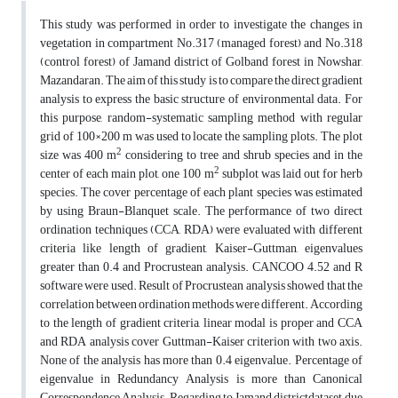
This study was performed in order to investigate the changes in
vegetation in compartment No.317 (managed forest) and No.318
(control forest) of Jamand district of Golband forest in Nowshar,
Mazandaran. The aim of this study is to compare the direct gradient
analysis to express the basic structure of environmental data. For
this purpose, random-systematic sampling method with regular
grid of 100×200 m was used to locate the sampling plots. The plot
2
size was 400 m
considering to tree and shrub species and in the
2
center of each main plot, one 100 m
subplot was laid out for herb
species. The cover percentage of each plant species was estimated
by using Braun-Blanquet scale. The performance of two direct
ordination techniques (CCA, RDA) were evaluated with different
criteria like length of gradient, Kaiser-Guttman, eigenvalues
greater than 0.4 and Procrustean analysis. CANCOO 4.52 and R
software were used. Result of Procrustean analysis showed that the
correlation between ordination methods were different. According
to the length of gradient criteria, linear modal is proper and CCA
and RDA analysis cover Guttman-Kaiser criterion with two axis.
None of the analysis has more than 0.4 eigenvalue. Percentage of
eigenvalue in Redundancy Analysis is more than Canonical
Correspondence Analysis. Regarding to Jamand districtdataset, due