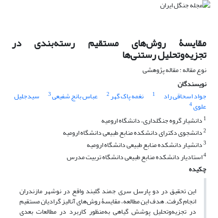
مقایسۀ روش‌های مستقیم رسته‌بندی در
تجزیه‌و‌تحلیل رستنی‌ها
نوع مقاله : مقاله پژوهشی
نویسندگان
3
2
1
جواد اسحاقی راد
نغمه پاک گهر
عباس بانج شفیعی
سیدجلیل
4
علوی
1
دانشیار گروه جنگلداری، دانشگاه ارومیه
2
دانشجوی دکترای دانشکده منابع طبیعی دانشگاه ارومیه
3
دانشیار دانشکده منابع طبیعی دانشگاه ارومیه
4
استادیار دانشکده منابع طبیعی دانشگاه تربیت مدرس
چکیده
این تحقیق در دو پارسل سری جمند گلبند واقع در نوشهر مازندران
انجام گرفت. هدف این مطالعه، مقایسۀ روش‌های آنالیز گرادیان مستقیم
در تجزیه‌وتحلیل پوشش گیاهی به‌منظور کاربرد در مطالعات بعدی