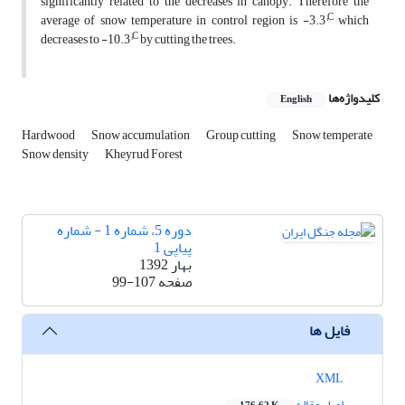
significantly related to the decreases in canopy. Therefore the
C
average of snow temperature in control region is -3.3°
which
C
decreases to -10.3°
by cutting the trees.
کلیدواژه‌ها
English
Hardwood
Snow accumulation
Group cutting
Snow temperate
Snow density
Kheyrud Forest
دوره 5، شماره 1 - شماره
پیاپی 1
بهار 1392
صفحه
99-107
فایل ها
XML
اصل مقاله