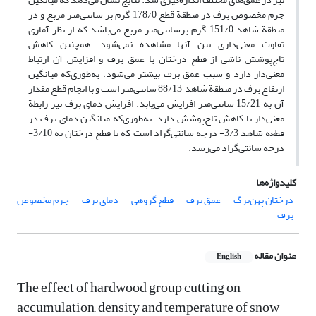
جرم مخصوص برف در منطقة قطع 178/0 گرم بر سانتی‌متر مربع و در
منطقة شاهد 151/0 گرم برسانتی‌متر مربع می‌باشد که از نظر آماری
تفاوت معنی‌داری بین آنها مشاهده نمی‌شود. همچنین کاهش
تاج‌پوشش ناشی از قطع درختان با عمق برف و افزایش آن ارتباط
معنی‌دار دارد و سبب عمق برف بیشتر می‌شود، به‌طوری‌که میانگین
ارتفاع برف در منطقة شاهد 88/13 سانتی‌متر است و با انجام قطع مقدار
آن به 15/21 سانتی‌متر افزایش می‌یابد. افزایش دمای برف نیز رابطة
معنی‌دار با کاهش تاج‌پوشش دارد. به‌طوری‌که میانگین دمای برف در
قطعة شاهد 3/3- درجة سانتی‌گراد است که با قطع درختان به 3/10-
درجة سانتی‌گراد می‌رسد.
کلیدواژه‌ها
درختان پهن‌برگ
عمق برف
قطع گروهی
دمای برف
جرم مخصوص
برف
عنوان مقاله
English
The effect of hardwood group cutting on
accumulation, density and temperature of snow