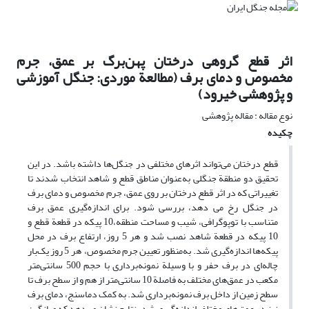
اثر قطع گروهی درختان پهن‌برگ بر عمق، جرم
مخصوص و دمای برف (مطالعة موردی: جنگل آموزشی
و پژوهشی خیرود)
نوع مقاله : مقاله پژوهشی
چکیده
قطع درختان می‌تواند اثرهای مختلفی در جنگل‌ها داشته باشد. در این
تحقیق دو منطقة جنگلی به‌عنوان مناطق قطع و شاهد انتخاب شدند تا
تغییراتی که در اثر قطع درختان بر روی عمق، جرم مخصوص و دمای برف
در جنگل رخ می دهد، بررسی شود. برای اندازه‌گیری عمق برف
متناسب با توپوگرافی، شیب و مساحت منطقه،10 پیکه در قطعة قطع و
10 پیکه در قطعة شاهد نصب شد و هر 5 روز، ارتفاع برف در محل
پیکه‌ها اندازه‌گیری شد. به‌منظور تعیین جرم مخصوص، هر 5 روز یک‌بار
چاله‌ای در برف حفر و با وسیلة نمونه‌برداری با حجم 500 سانتی‌متر
مکعب در عمق‌های مختلف به فاصلة 10 سانتی‌متر از هم و از سطح برف تا
سطح زمین از داخل برف نمونه‌برداری شد. به کمک دماسنج، دمای برف
نیز در عمق‌های مختلف اندازه‌گیری شد. نتایج نشان می‌دهد که میانگین