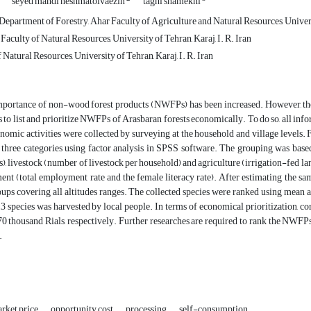
seyed mahdi heshmatolvaezin
taghi shamekhi
 Department of Forestry, Ahar Faculty of Agriculture and Natural Resources, Universi
 Faculty of Natural Resources, University of Tehran, Karaj, I. R. Iran
f Natural Resources, University of Tehran, Karaj, I. R. Iran
portance of non-wood forest products (NWFPs) has been increased. However, the
s to list and prioritize NWFPs of Arasbaran forests economically. To do so, all inf
nomic activities were collected by surveying at the household and village levels. Fo
three categories using factor analysis in SPSS software. The grouping was based o
ts), livestock (number of livestock per household) and agriculture (irrigation-fed lan
nt (total employment rate and the female literacy rate). After estimating the s
oups covering all altitudes ranges. The collected species were ranked using mean 
 13 species was harvested by local people. In terms of economical prioritization, c
0 thousand Rials, respectively. Further researches are required to rank the NWFPs 
.
rket price
opportunity cost
processing
self-consumption