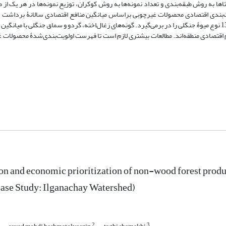
 نمونه‌گیری از روستاها به روش طبقه‌بندی و تعداد نمونه‌ها به روش کوکران، توزیع نمونه‌ها در هر یک
یت‌بندی اقتصادی محصولات غیرچوبی براساس میانگین منافع اقتصادی سالانۀ برداشت 
صورت پذیرفت. نتایج نشان داد که محصولات غیرچوبی گونه‌های چوبی منطقه، 13 نوع میوۀ جنگلی را در برمی‌گیرد. گونه‌های زغال‌اخته، گردو و سماق جنگلی 
1 هزار ریال به‌ترتیب سه گونۀ مهم اقتصادی منطقه‌اند. مطالعات بیشتری لازم است تا فهرست اولویت‌بندی‌شدۀ محص
ion and economic prioritization of non-wood forest produc
(Case Study: Ilganachay Watershed)
2
3