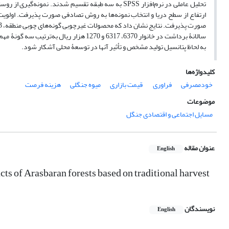
تحلیل عاملی در نرم‌افزار SPSS به سه طبقه تقسیم شدند.
ارتفاع از سطح دریا و انتخاب نمونه‌ها به روش تصادفی صورت پذیرفت. اولو
سالانۀ برداشت در خانوار 6370، 6317 و 270
به لحاظ پتانسیل تولید مشخص و تأثیر آنها در توسعۀ محلی آشکار شود.
کلیدواژه‌ها
خودمصرفی
فراوری
‌ قیمت بازاری
میوه جنگلی
هزینه فرصت
موضوعات
مسایل اجتماعی و اقتصادی جنگل
عنوان مقاله
English
ts of Arasbaran forests based on traditional harvest
نویسندگان
English