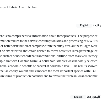
ty of Tabriz, Ahar, I. R. Iran
چکیده
English
re is no comprehensive information about these products. The purpose of
ormation related to the harvest, consumption, sales, and processing of NWFPs
r better distribution of samples within the study area, all the villages were
n six effective indicators related to forest activities (area percentage of
d surface of household), natural conditions (altitude from sea level), literacy
ample size with Cochran formula, household samples was randomly selected
annual economic benefits of harvest at household level. The results showed
ornelian cherry, walnut, and sumac are the most important species with 6370,
in terms of production potential and to reveal their role in local economic
کلیدواژه‌ها
English