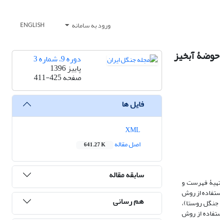
ورود به سامانه
ENGLISH
حوضۀ آبخیز
دوره 9، شماره 3
پاییز 1396
صفحه
411-425
فایل ها
XML
اصل مقاله
641.27 K
سابقه مقاله
تهیۀ فهرست و
ستفاده از روش
هم رسانی
 جنگل روستا)،
ستفاده از روش