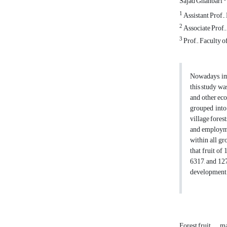
Sajad Ghanbari
1
Assistant Prof.,
2
Associate Prof.,
3
Prof., Faculty o
Nowadays, im
this study wa
and other eco
grouped into 
village fores
and employme
within all gr
that fruit of
6317, and 127
development
Forest fruit
ma