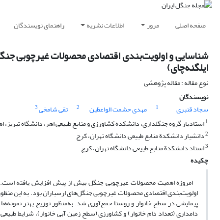
صفحه اصلی
مرور
اطلاعات نشریه
راهنمای نویسندگان
شناسایی و اولویت‌بندی اقتصادی محصولات غیرچوبی جنگ
ایلگنه‌چای)
نوع مقاله : مقاله پژوهشی
نویسندگان
3
2
1
سجاد قنبری
مهدی حشمت الواعظین
تقی شامخی
1
استادیار گروه جنگلداری، دانشکدة کشاورزی و منابع طبیعی اهر، دانشگاه تبریز، اه
2
دانشیار دانشکدة منابع طبیعی دانشگاه تهران، کرج
3
استاد دانشکدة منابع طبیعی دانشگاه تهران، کرج
چکیده
امروزه اهمیت محصولات غیرچوبی جنگل بیش از پیش افزایش یافته است. با 
اولویت‌بندی اقتصادی محصولات غیرچوبی جنگل‌های ارسباران بود. به این منظور
پیمایشی در سطح خانوار و روستا جمع‌آوری شد. به‌منظور توزیع بهتر نمونه
دامداری (تعداد دام خانوار) و کشاورزی (سطح زمین آبی خانوار)، شرایط طبیعی 