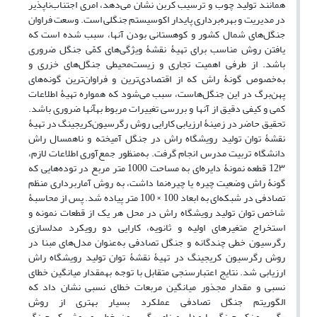
همانند تولید چوب و ترسیب کربن نشان می‌دهد، امری اجتناب‌ناپذیر
در مدیریت و بهره‌برداری پایدار اکوسیستم جنگلی است. وسعت فراوان
جنگل‌های شمال کشور و کوهستانی بودن آنها، سبب شده است که
یافتن روش مناسب برای تهیۀ نقشۀ ویژگی‌های کمّی جنگل ضروری
باشد. از طرفی اهمیت تجاری و زیست‌محیطی جنگل‌های خزری و
به‌خصوص گونۀ راش که از اقتصادی‌ترین و فراوان‌ترین گونه‌های
پهن‌برگ در این جنگل‌هاست، سبب می‌شود که همواره تهیۀ اطلاعات
کمی و کیفی دقیق از آنها و بررسی تغییرات مربوط بهآنها ضروری باشد.
تحقیق حاضر در زمینۀ ارزیابی کارایی روش رگرسیون‌کریجینگ در تهیۀ
نقشۀ توان تولید رویشگاه راش در جنگل آمیخته و ناهمسال راش
دانشگاه تربیت مدرس انجام گرفت. به‌منظور جمع‌آوری اطلاعات لازم،
12۳ قطعه نمونۀ دایره‌ای به مساحت 1000 متر مربع در توده‌هایی که
گونۀ راش وضعیت چیره یا چیره‌نما داشت، به روش آماربرداری منظم
تصادفی در شبکه‌ای به ابعاد 100 × 100 متر پیاده شد. پس از محاسبۀ
شاخص توان تولید رویشگاه راش در محل هر یک از قطعات نمونه و
استخراج متغیرهای اولیه و ثانویه، کارایی دو رویکرد مدلسازی
رگرسیون خطی چندگانه و جنگل تصادفی به‌عنوان مدل‌های مبنا در
روش رگرسیون کریجینگ در تهیۀ نقشۀ توان تولید رویشگاه راش
ارزیابی شد. نتایج اعتبارسنجی متقابل با توجه بهمقدار میانگین خطای
نسبی و مقدار مجذور میانگین مربعات خطای نسبی نشان داد که
الگوریتم جنگل تصادفی عملکرد بسیار بهتری از روش
رگرسیون‌کریجینگ با مدل مبنای رگرسیون خطی و روش کریجینگ