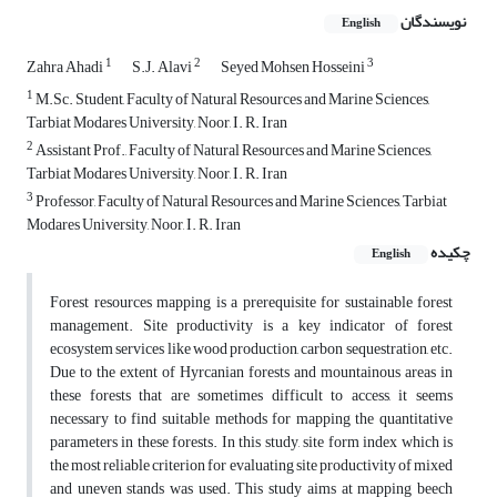
نویسندگان
English
1
2
3
Zahra Ahadi
S.J. Alavi
Seyed Mohsen Hosseini
1
M.Sc. Student, Faculty of Natural Resources and Marine Sciences,
Tarbiat Modares University, Noor, I. R. Iran
2
Assistant Prof., Faculty of Natural Resources and Marine Sciences,
Tarbiat Modares University, Noor, I. R. Iran
3
Professor, Faculty of Natural Resources and Marine Sciences, Tarbiat
Modares University, Noor, I. R. Iran
چکیده
English
Forest resources mapping is a prerequisite for sustainable forest
management. Site productivity is a key indicator of forest
ecosystem services like wood production, carbon sequestration, etc.
Due to the extent of Hyrcanian forests and mountainous areas in
these forests that are sometimes difficult to access, it seems
necessary to find suitable methods for mapping the quantitative
parameters in these forests. In this study, site form index which is
the most reliable criterion for evaluating site productivity of mixed
and uneven stands was used. This study aims at mapping beech