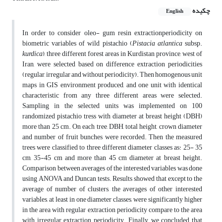
چکیده
English
In order to consider oleo- gum resin extractionperiodicity on
biometric variables of wild pistachio (
Pistacia atlantica
subsp.
kurdica
), three different forest areas in Kurdistan province, west of
Iran, were selected based on difference extraction periodicities
(regular, irregular and without periodicity). Then homogenous unit
maps in GIS environment produced, and one unit with identical
characteristic from any three different areas were selected.
Sampling in the selected units was implemented on 100
randomized pistachio tress with diameter at breast height (DBH)
more than 25 cm. On each tree, DBH, total height, crown diameter
and number of fruit bunches were recorded. Then the measured
trees were classified to three different diameter classes as: 25- 35
cm, 35-45 cm and more than 45 cm diameter at breast height.
Comparison between averages of the interested variables was done
using ANOVA and Duncan tests. Results showed that except to the
average of number of clusters, the averages of other interested
variables, at least in one diameter classes, were significantly higher
in the area with regular extraction periodicity compare to the area
with irregular extraction periodicity. Finally, we concluded that