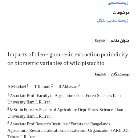
زیست‌سنجی
موضوعات
زیست سنجی جنگل
عنوان مقاله
English
Impacts of oleo- gum resin extraction periodicity
on biometric variables of wild pistachio
نویسندگان
English
1
2
3
A Mahdavi
T Karami
R Akhavan
1
Associate Prof., Faculty of Agriculture, Dept. Forest Sciences, Ilam
University, Ilam, I. R. Iran.
2
MSc. in Forestry, Faculty of Agriculture, Dept. Forest Sciences, Ilam
University, Ilam, I. R. Iran.
3
Associate Prof, Research Institute of Forests and Rangelands,
Agricultural Research Education and Extension Organization (AREEO),
Tehran, I. R. Iran.