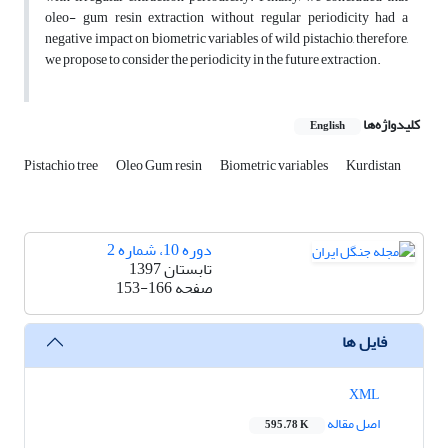
oleo- gum resin extraction without regular periodicity had a
negative impact on biometric variables of wild pistachio, therefore,
we propose to consider the periodicity in the future extraction.
کلیدواژه‌ها
English
Pistachio tree
Oleo Gum resin
Biometric variables
Kurdistan
دوره 10، شماره 2
تابستان 1397
صفحه
153-166
فایل ها
XML
اصل مقاله
595.78 K