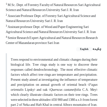
1
M.Sc., Dept. of Forestry, Faculty of Natural Resources, Sari Agricultural
Science and Natural Resources University, Sari, I. R. Iran
2
Associate Professor, Dept. of Forestry, Sari Agricultural Science and
Natural Resources University, Sari, I. R. Iran
3
Assistant professor, Dept. of Wood and Paper Engineering, Sari
Agricultural Science and Natural Resources University, Sari, I. R. Iran
4
Senior Research Expert, Agricultural and Natural Resources Research
Center of Mazandaran province, Sari, Iran
چکیده
English
Trees respond to environmental and climatic changes during their
biological life. Tree rings study is one way to discover these
responses called dendrochronology. The most effective climatic
factors which affect tree rings are temperature and precipitation.
Present study aimed at investigating the influence of temperature
and precipitation on annual growth of oriental beach (
Fagus
orientalis
Lipsky) and oak (
Querscus castaneifolia
C.A. Mey),
which clearly illustrate climatic factors on their tree rings. Trees
were selected in three altitudes (450, 900 and 1380 a.s.l), from forest
part 2 of Neka and Haft Khal in central Alborz mountains of Iran.