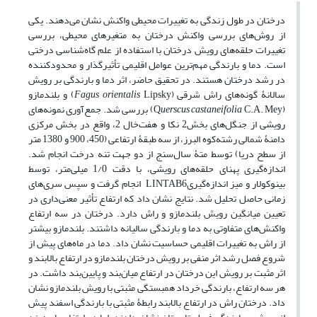
درختان در طول زندگی‌ به تغییرات محیطی واکنش نشان می‌دهند. یکی
از روش‌های بررسی واکنش درختان به متغیرهای محیطی، بررسی
تغییرات حلقه‌های رویش درختان با استفاده از علم گاه‌شناسی درختی
است. دما و بارندگی مهم‌ترین عوامل اقلیمی تأثیرگذار و محدودکننده
در رشد درختان هستند. در تحقیق حاضر، اثر دما و بارندگی بر رویش
سالانۀ گونه‌های راش شرقی (
Fagus orientalis
Lipsky) و بلندمازو
(Q
uerscus castaneifolia
C.A. Mey) بررسی شد. جمع‌آوری نمونه‌های
رویشی از جنگل‌های بخش2 نکا و هفت‌خال 2، واقع در بخش مرکزی
دامنۀ شمالی رشته‌کوه البرز، از سه طبقۀ ارتفاعی (450، 900 و 1380 متر
از سطح دریا) توسط متۀ سال‌سنج از دو جهت تنه درخت انجام شد.
اندازه‌گیری پهنای حلقه‌های رویشی، با دقت 1/0 میلی‌متر، توسط
بینوکولار و میز اندازه‌گیریLINTAB6 انجام گرفت و سپس سری‌های
زمانی حاصل تحلیل شد. نتایج نشان داد که ارتفاع تأثیر معنی‌داری در
تعیین میانگین رویش بلندمازو و راش دارد. درختان در سه ارتفاع
واکنش‌های متفاوتی به دما و بارندگی سالیانه داشتند. بلندمازو بیشتر
از راش به تغییرات اقلیمی حساسیت نشان داد. دما در ماه‌های پیش از
شروع فصل رشد اثر منفی بر رویش درختان بلندمازو در ارتفاع بالابند و
اثر مثبت بر رویش این درختان در ارتفاع میان‌بند و پایین‌بند داشت. در
هر سه ارتفاع، بارندگی خرداد همبستگی مثبتی با رویش بلندمازو نشان
داد. درختان راش در ارتفاع بالابند رابطۀ مثبتی با بارندگی اسفند پیش