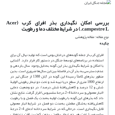
بررسی امکان نگهداری بذر افرای کرب (Acer
campestre L.) در شرایط مختلف دما و رطوبت
نوع مقاله : مقاله پژوهشی
چکیده
افرای کرب از جمله گونه‌های درختان بومی است که تولید نهال آن برای
استفاده در برنامه‌های توسعة جنگل در دستور کار قرار دارد. آشنایی
با امکان و شرایط نگهداری بذر این گونه به‌دلیل وجود سال باردهی و
عدم دسترسی به بذر آن در فاصلة بین این سال‌ها ضروری است. بدین
منظور بذرهای کاملاً رسیدة این گونه در آبان 1388 از جنگل لهر در
ارتفاع 1800 متری از سطح دریا تهیه شد و تحت دو تیمار رطوبتی (اولیة
شش و 12 درصد و کاهش‌یافتة شش درصد)، در دو وضعیت دمایی
(انبار معمولی و سردخانة 4-2 درجة سلسیوس) قرار گرفت. نتایج نشان
داد که بذرهای این گونه با رطوبت اولیه به‌مدت یک فصل و با رطوبت
کاهش‌یافته به‌شکل مطمئن به‌مدت دو فصل در شرایط انبار معمولی
قابل نگهداری است. درحالی که در شرایط سردخانه (دمای 4-2 درجة
سلسیوس) تحت هر دو تیمار رطوبتی بدون کمترین افت زنده‌مانی