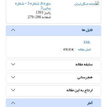
دوره 6، شماره 3 - شماره
پیاپی 3
پاییز 1393
صفحه
279-286
فایل ها
XML
اصل مقاله
478.35 K
سابقه مقاله
هم رسانی
ارجاع به این مقاله
آمار