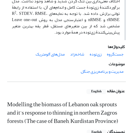
اختلاف معنی‌داری بین تنک کردن شدید و شاهد وجود نداشت. مدل
برآوردکنندۀ زی‌تودۀ جست کامل و اندام‌های آن، با استفاده از رابطۀ
2
توانی برازش داده شد. با توجه به نمایه‌های R
، STDEV، RMSE،
rRMSE و nRMSE و اعتبارسنجی مدل به روش Leave one-out
مشخص شد که از بین متغیرهای مستقل، قطر یقه بهترین متغیر
پیش‌بینی‌کنندۀ زی‌توده در همۀ موارد بود.
کلیدواژه‌ها
جست‌گروه
زی‌توده
شاخه‌زاد
مدل‌های آلومتریک
موضوعات
مدیریت و برنامه‌ریزی جنگل
عنوان مقاله
English
Modelling the biomass of Lebanon oak sprouts
and it’s response to thinning in northern Zagros
forests (The case of Baneh, Kurdistan Province)
نویسندگان
English