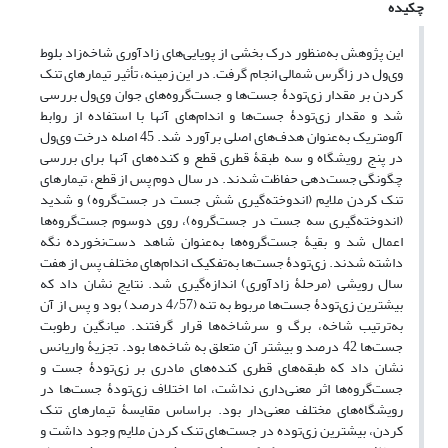
چکیده
این پژوهش به‌منظور درک بخشی از پویایی‌های زادآوری شاخه‌زاد بلوط
وی‌ول در زاگرس شمالی انجام گرفت. در این زمینه، تأثیر تیمارهای تنک
کردن بر مقدار زی‌تودۀ جست‌ها و جست‌گروه‌های جوان وی‌ول بررسی
شد و مقدار زی‌تودۀ جست‌ها و اندام‌های آنها با استفاده از روابط
آلومتریک به‌عنوان هدف‌های اصلی برآورد شد. 45 اصله درخت وی‌ول
در پنج رویشگاه و سه طبقۀ قطری قطع و کنده‌های آنها برای بررسی
چگونگی جست‌دهی حفاظت شدند. در سال دوم پس از قطع، تیمارهای
تنک کردن ملایم (اندوخته‌گیری شش جست در جست‌گروه) و شدید
(اندوخته‌گیری سه جست در جست‌گروه)، روی دو‌سوم جست‌گروه‌ها
اعمال شد و بقیۀ جست‌گروه‌ها به‌عنوان شاهد دست‌نخورده نگه
داشته شدند. زی‌تودۀ جست‌ها به‌تفکیک اندام‌های مختلف پس از هفت
سال رویشی (مرحلۀ زادآوری) اندازه‌گیری شد. نتایج نشان داد که
بیشترین زی‌تودۀ جست‌ها مربوط به تنه (4/57 درصد) بود و پس از آن
به‌ترتیب شاخه، برگ و سرشاخه‌ها قرار گرفتند. میانگین رطوبت
جست‌ها 42 درصد و بیشتر آن متعلق به شاخه‌ها بود. تجزیۀ واریانس
نشان داد که طبقه‌های قطری کنده‌های مادری بر زی‌تودۀ جست و
جست‌گروه‌ها اثر معنی‌داری نداشت، اما اختلاف زی‌تودۀ جست‌ها در
رویشگاه‌های مختلف معنی‌دار بود. براساس مقایسۀ تیمارهای تنک
کردن، بیشترین زی‌توده در جست‌های تنک کردن ملایم وجود داشت و