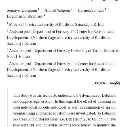
1
2
3
Somayeh Ebrahimi
Ahmad Valipour
Hormoz Sohrabi
4
Loghman Ghahramany
1
M.Sc. of Forestry, University of Kurdistan, Sanandaj, I. R. Iran
2
Assistant prof., Department of Forestry, The Center for Research and
Development of Northern Zagros Forestry, University of Kurdistan,
Sanandaj, I. R. Iran
3
Associate prof., Department of Forestry, University of Tarbiat Modarres,
Nour, I. R. Iran
4
Associate prof., Department of Forestry, The Center for Research and
Development of Northern Zagros Forestry, University of Kurdistan,
Sanandaj, I. R. Iran
چکیده
English
This study was carried out to understand the dynamics of Lebanon
oak coppice regeneration. In this regard, the effect of thinning on
both individual sprouts and stools as well as estimation of sprout
biomass using allometric equation were investigated. 45 Lebanon
oak trees with different sizes (i.e. DBH from 25 to 65< cm) in five
sites were cut and individual stumps were fenced to monitor the