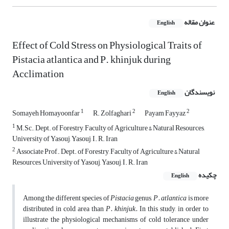
عنوان مقاله
English
Effect of Cold Stress on Physiological Traits of
Pistacia atlantica and P. khinjuk during
Acclimation
نویسندگان
English
1
2
2
Somayeh Homayoonfar
R. Zolfaghari
Payam Fayyaz
1
M.Sc., Dept. of Forestry, Faculty of Agriculture & Natural Resources,
University of Yasouj, Yasouj, I. R. Iran
2
Associate Prof., Dept. of Forestry, Faculty of Agriculture & Natural
Resources, University of Yasouj, Yasouj, I. R. Iran
چکیده
English
Among the different species of
Pistacia
genus,
P. atlantica
is more
distributed in cold area than
P. khinjuk.
In this study, in order to
illustrate the physiological mechanisms of cold tolerance under