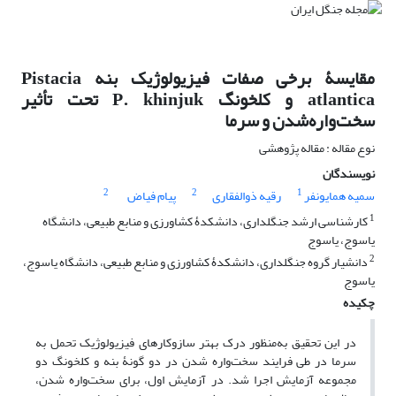
مقایسۀ برخی صفات فیزیولوژیک بنه Pistacia
atlantica و کلخونگ P. khinjuk تحت تأثیر
سخت‌واره‌شدن و سرما
نوع مقاله : مقاله پژوهشی
نویسندگان
2
2
1
سمیه همایونفر
رقیه ذوالفقاری
پیام فیاض
1
کارشناسی ارشد جنگلداری، دانشکدۀ کشاورزی و منابع طبیعی، دانشگاه
یاسوج، یاسوج
2
دانشیار گروه جنگلداری، دانشکدۀ کشاورزی و منابع طبیعی، دانشگاه یاسوج،
یاسوج
چکیده
در این تحقیق به‌منظور درک بهتر سازوکارهای فیزیولوژیک تحمل به
سرما در طی فرایند سخت‌واره شدن در دو گونۀ بنه و کلخونگ دو
مجموعه آزمایش اجرا شد. در آزمایش اول، برای سخت‌واره شدن،