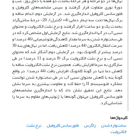
نهال‌ها در دو مرحله و هر مرحله به‌مدت دو هفته با دمای روز، شب و
دورۀ نوری متفاوت قرار گرفتند و سپس مشخصه‌های کلروفیل و
فلورسانس کلروفیل اندازه‌گیری شد. در آزمایش دوم، اندام ساقه و
برگ نهال‌ها تحت سه تیمار دمایی (4+ (کنترل)، 20- درجۀ سانتی‌گراد
به‌مدت یک و دو ساعت) قرار گرفتند و نرخ نشت الکترولیت و محتوای
نسبی آب در آنها اندازه‌گیری شد. نتایج آزمایش اول مشخص کرد که در
طی سخت‌واره شدن به سرما مقدار کاهندگی فتوشیمیایی (46 درصد) و
سرعت انتقال الکترون (44 درصد) کاهش یافت، اما در نهال‌های بنه 30
درصد بیشتر از گلخونک بود. در آزمایش دوم آشکار شد که محتوای
نسبی آب و نرخ نشت الکترولیت برگ (8 درصد و 11 درصد) در طی
سازگاری به سرما افزایش یافت. همچنین نرخ نشت الکترولیت ساقه با
کاهش دما تنها در گونۀ کلخونگ افزایش یافت (44 درصد). در واقع
گونۀ بنه با کاهش محتوای نسبی آب در طی سخت‌واره شدن توانست
عملکرد فتوسیستم II را حفظ کند و مقاومت بیشتری به سرما نشان
دهد. نتایج این تحقیق نشان داد که با اندازه‌گیری مشخصه‌های
فلورسانس کلروفیل می‌توان گونه‌ها یا ژنوتیپ‌های مقاوم به سرما را
شناسایی کرد.
کلیدواژه‌ها
سخت‌واره شدن
زاگرس
فلورسانس کلروفیل
نرخ نشت
الکترولیت