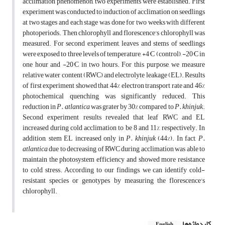
acclimation phenomenon, two experiments were established. First
experiment was conducted to induction of acclimation on seedlings
at two stages and each stage was done for two weeks with different
photoperiods. Then chlorophyll and florescence's chlorophyll was
measured. For second experiment, leaves and stems of seedlings
were exposed to three levels of temperature, +4°C (control), -20°C in
one hour and -20°C in two hours. For this purpose, we measure
relative water content (RWC) and electrolyte leakage (EL). Results
of first experiment showed that 44% electron transport rate and 46%
photochemical quenching was significantly reduced. This
reduction in
P. atlantica
was grater by 30% compared to
P.
khinjuk
.
Second experiment results revealed that leaf RWC and EL
increased during cold acclimation to be 8 and 11%, respectively. In
addition, stem EL increased only in
P.
khinjuk
(44%). In fact,
P.
atlantica
due to decreasing of RWC during acclimation was able to
maintain the photosystem efficiency and showed more resistance
to cold stress. According to our findings, we can identify cold-
resistant species or genotypes by measuring the florescence's
chlorophyll.
کلیدواژه‌ها
English