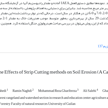
به طول نوار و وضعیت توپوگرافی منطقه با دستگاه مغزه‌گیر هسته برداشت شد. نمونه‌ها مطابق دستورالعمل IAEA آماده و مقدار رادیوسزی
 میانگین فعالیت سزیم 137 نقاط نمونه‌برداری مرجع 1/5894 بکرل بر متر مربع محاسبه شد. بنابراین برای دستیابی به اهداف پژوهش، با استفاد
80/5 و 77/4 تن در ه
ایج نشان داد که از این روش می‌توان در بررسی مباحث هیدرولوژی جنگل استفاده کرد. همچنین می
م 137
he Effects of Strip Cutting methods on Soil Erosion (A C
1
2
3
4
ahedi
Ramin Naghdi
Mohammad Reza Gharibreza
Ali Salehi
Gha
rest, rangeland and watershed section in research and education center agriculture 
restry, Faculty of natural resources, University of Guilan