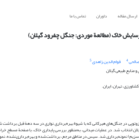
ارسال مقاله
داوران
تماس با ما
فرسایش خاک (مطالعة موردی: جنگل چفرود گیلان)
5
4
صالحی
قوام الدین زاهدی
 منابع طبیعی گیلان
اورزی، تهران، ایران.
یزوتوپی در جنگل‌های هیرکانی که با شیوة بهره‌برداری نواری در سه دهة قبل برداشت 
موجود، عرصة منتخب در پارسل 703 حوزة چفرود گیلان انتخاب شد. در عملیات میدانی، به‌منظور بررسی پایداری خاک، با صفحة مس
 30 سانتی‌متری (حداکثر عمق نفوذ سزیم) نمونه‌برداری شد. سپس در مناطق مرجع، برداشت‌شده و بهره‌برداری‌نشده، 