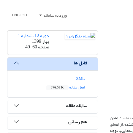
ورود به سامانه
ENGLISH
دوره 12، شماره 1
بهار 1399
صفحه
49-60
فایل ها
XML
اصل مقاله
876.57 K
سابقه مقاله
‌شده است نشان
هم رسانی
طح خراشنده، از اعماق
نمونه‌هایی با توجه