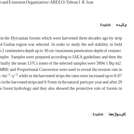
n and Extension Organization (AREEO), Tehran, I. R. Iran
چکیده
English
d in the Hyrcanian forests, which were harvested three decades ago by strip
Guilan region was selected. In order to study the soil stability in field
 from 2 centimeters depth up to 30 cm (maximum penetration depth of cesium).
sampler. Samples were prepared according to IAEA guidelines and then, the
Finally, the mean 137Cs zones of the selected samples were 5894.1 Bq/m2.
 MBII, and Proportional Conversion were used to reveal the erosion rate in
-1
-1
 t-ha
-y
, while in the harvested strips the rates were increased up to 8.87,
m in the harvested strips and 0.9 mm in the natural parts per year and after 29
e forest hydrology and they also showed the protective role of forests in
کلیدواژه‌ها
English