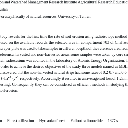
on and Watershed Management Research Institute, Agricultural Research, Educatio
uilan
restry, Faculty of natural resources. University of Tehran
tudy reveals for the first time the rate of soil erosion using radioisotope metho
ased on the available records, the selected area in compartment 703 of Chafroud 
 scraper plate was used to take samples in different depths of the reference area,
 reference, harvested and non-harvested areas, some samples were taken by core 
their radiocesium was counted in the laboratory of Atomic Energy Organization. 
 order to achieve the desired objectives of the study, three models named as MBI,
discovered that the non-harvested natural strips had some rates of 0.2, 0.7 and 0.6
-1
-1
7 t-ha
-y
, respectively. Accordingly, it resulted in an average soil loss of 1.2 m
esting. Consequently, they can be considered as efficient methods in studying th
soil erosion.
on
Forest utilization
Hyrcanian forest
Fallout radionuclide
137Cs