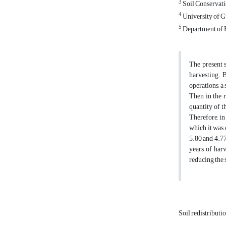
3
Soil Conservati
4
University of G
5
Department of Fo
The present s
harvesting. B
operations, a
Then, in the
quantity of 
Therefore, in
which it was 
5.80 and 4.7
years of harv
reducing the 
Soil redistributi