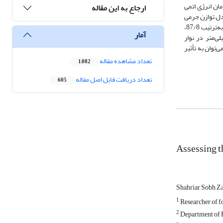
م آنها در آزمایشگاه سازمان انرژی اتمی
ارجاع به این مقاله
ه از سه مدل توازن جرمی
I و IIو تبدیل تناسبی، مقدار فرسایش در نوار طبیعی برداشت‌نشده این مقدار 2/0، 7/0 و 6/0 تن در هکتار در سال است، درحالی‌ که در نوار برداشت‌شده این مقدار به‌ترتیب 87/8،
آمار
کتار در سال افزایش یافته است. این فرایند پس از گذشت 29 سال از بهره‌برداری، به‌طور متوسط، موجب هدررفت خاک به مقدار 2/1 میلی‌متر در نوار
‌توان به تأثیر
تعداد مشاهده مقاله
1,082
تعداد دریافت فایل اصل مقاله
605
Assessing t
Shahriar Sobh Z
1
Researcher of fo
2
Department of Fo