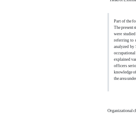
Part of the f
The present s
were studied
referring to
analyzed by
occupational
explained var
officers, ser
knowledge of 
the area under
Organizational c