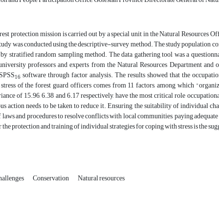
orest protection mission is carried out by a special unit in the Natural Resources Of
tudy was conducted using the descriptive-survey method. The study population cons
 by stratified random sampling method. The data gathering tool was a questionna
 university professors and experts from the Natural Resources Department and o
 SPSS
software through factor analysis. The results showed that the occupation
16
 stress of the forest guard officers comes from 11 factors, among which "organiz
iance of 15.96, 6.38 and 6.17 respectively, have the most critical role occupational
ious action needs to be taken to reduce it. Ensuring the suitability of individual ch
laws and procedures to resolve conflicts with local communities, paying adequate a
 the protection and training of individual strategies for coping with stress is the sug
hallenges
Conservation
Natural resources