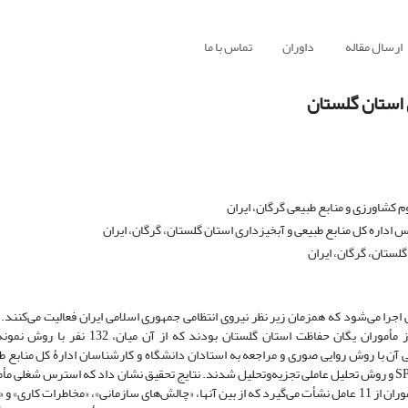
ارسال مقاله
داوران
تماس با ما
استان گلستان
کشاورزی و منابع طبیعی گرگان، ایران
داره کل منابع طبیعی و آبخیزداری استان گلستان، گرگان، ایران
لستان، گرگان، ایران
اجرا می‌شود که همزمان زیر نظر نیروی انتظامی جمهوری اسلامی ایران فعالیت می‌کنند. 
روش توصیفی- پیمایشی انجام گرفت. جمعیت تحت مطالعه شامل 220 نفر از مأموران یگان حفاظت 
آن با روش روایی صوری و مراجعه به استادان دانشگاه و کارشناسان ادارۀ کل منابع طب
و روش تحلیل عاملی تجزیه‌وتحلیل شدند. نتایج تحقیق نشان داد که استرس شغلی مأم
جنگل‌ها بیش از متوسط است. برمبنای نتایج تحلیل عاملی، استرس شغلی این مأموران از 11 عامل نشأت می‌گیرد که از بین آنها، «چالش‌های سازمانی»، «مخاطر