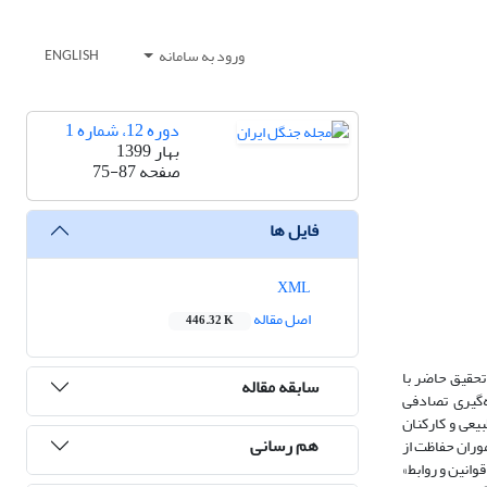
ورود به سامانه
ENGLISH
دوره 12، شماره 1
بهار 1399
صفحه
75-87
فایل ها
XML
اصل مقاله
446.32 K
تحقیق حاضر با
سابقه مقاله
استان گلستان بودند که از آن میان، 132 نفر با روش نمونه‌گیری تصادفی
یعی و کارکنان
هم رسانی
وران حفاظت از
ات کاری» و «قوانین و روابط»