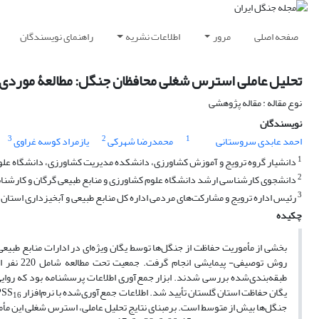
صفحه اصلی
مرور
اطلاعات نشریه
راهنمای نویسندگان
تحلیل عاملی استرس شغلی محافظان جنگل: مطالعۀ موردی 
نوع مقاله : مقاله پژوهشی
نویسندگان
3
2
1
احمد عابدی سروستانی
محمدرضا شهرکی
یازمراد کوسه غراوی
1
دانشیار گروه ترویج و آموزش کشاورزی، دانشکده مدیریت کشاورزی، دانشگاه علوم 
2
دانشجوی کارشناسی ارشد دانشگاه علوم کشاورزی و منابع طبیعی گرگان و کارشناس ا
3
رئیس اداره ترویج و مشارکت‌های مردمی اداره کل منابع طبیعی و آبخیزداری استان گ
چکیده
بخشی از مأموریت حفاظت از جنگل‌ها توسط یگان ویژه‌ای در ادارات منابع طبیعی 
طبقه‌بندی‌شده بررسی شدند. ابزار جمع‌آوری اطلاعات پرسشنامه بود که روایی 
یگان حفاظت استان گلستان تأیید شد. اطلاعات جمع‌آوری‌شده با نرم‌افزار SPSS
16