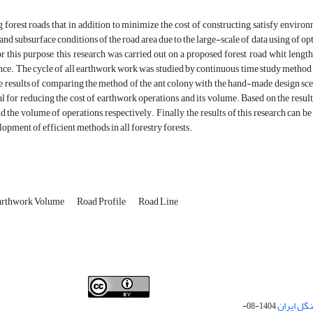
 forest roads that in addition to minimize the cost of constructing, satisfy environm
and subsurface conditions of the road area due to the large-scale of data using of o
r this purpose, this research was carried out on a proposed forest road whit length 
ce. The cycle of all earthwork work was studied by continuous time study method a
 results of comparing the method of the ant colony with the hand-made design scen
al for reducing the cost of earthwork operations and its volume. Based on the result
d the volume of operations, respectively. Finally, the results of this research can be
lopment of efficient methods in all forestry forests.
arthwork Volume
Road Profile
Road Line
Iranian journal of Forest
© 2009 by
Iranian Society of
گل ایران
1404-08-