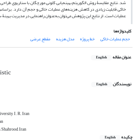
شد. نتایج مقایسۀ روش الگوریتم بهینه‌یابی کلونی مورچگان با سناریوی طرا
عملیات است. از نتایج این پژوهش می‌توان به‌عنوان راهنمایی در مدیریت بهینۀ
کلیدواژه‌ها
حجم عملیات خاکی
خط پروژه
مدل هزینه
مقطع عرضی
عنوان مقاله
English
istic
نویسندگان
English
ersity, I. R. Iran
an
, Shahrood, Iran
چکیده
English