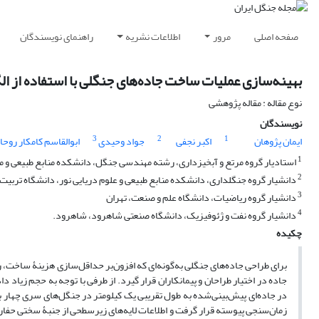
صفحه اصلی
مرور
اطلاعات نشریه
راهنمای نویسندگان
بهینه‌سازی عملیات ساخت جاده‌های جنگلی با استفاده از ال
نوع مقاله : مقاله پژوهشی
نویسندگان
3
2
1
ایمان پژوهان
اکبر نجفی
جواد وحیدی
ابوالقاسم کامکار روحا
1
استادیار گروه مرتع و آبخیزداری، رشته مهندسی جنگل، دانشکده منابع طبیعی و محی
2
دانشیار گروه جنگلداری، دانشکده منابع طبیعی و علوم دریایی نور، دانشگاه تربی
3
دانشیار گروه ریاضیات، دانشگاه علم و صنعت، تهران
4
دانشیار گروه نفت و ژئوفیزیک، دانشگاه صنعتی شاهرود، شاهرود.
چکیده
برای طراحی جاده‌های جنگلی به‌گونه‌ای که افزون‌بر حداقل‌سازی هزینۀ ساخت، ر
جاده در اختیار طراحان و پیمانکاران قرار گیرد. از طرفی با توجه به حجم زیاد 
در جاده‌ای پیش‌بینی‌شده به طول تقریبی یک کیلومتر در جنگل‌های سری چهار 
زمان‌سنجی پیوسته قرار گرفت و اطلاعات لایه‌های زیرسطحی از جنبۀ سختی حفاری