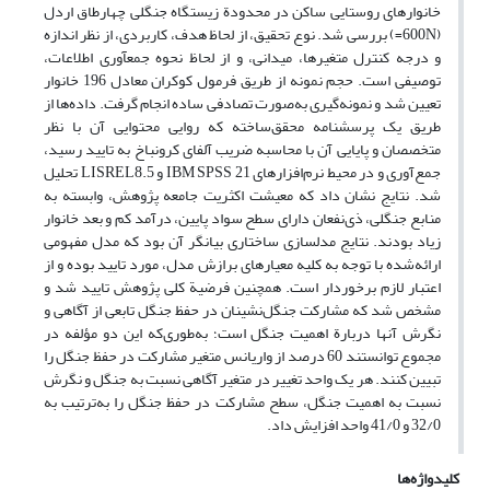
خانوارهای روستایی ساکن در محدودة زیستگاه جنگلی چهارطاق اردل
(600N=) بررسی شد. نوع تحقیق، از لحاظ هدف، کاربردی، از نظر اندازه
و درجه کنترل متغیرها، میدانی، و از لحاظ نحوه جمع‏آوری اطلاعات،
توصیفی است. حجم نمونه از طریق فرمول کوکران معادل 196 خانوار
تعیین شد و نمونه‌گیری به‌صورت تصادفی ساده انجام گرفت. داده‌ها از
طریق یک پرسشنامه محقق‌ساخته که روایی محتوایی آن با نظر
متخصصان و پایایی آن با محاسبه ضریب آلفای کرونباخ به تایید رسید،
جمع‌آوری و در محیط نرم‌افزارهای IBM SPSS 21 و LISREL8.5 تحلیل
شد. نتایج نشان داد که معیشت اکثریت جامعه پژوهش، وابسته به
منابع جنگلی، ذی‌نفعان دارای سطح سواد پایین، درآمد کم و بعد خانوار
زیاد بودند. نتایج مدلسازی ساختاری بیانگر آن بود که مدل مفهومی
ارائه‌شده با توجه به کلیه معیارهای برازش مدل، مورد تایید بوده و از
اعتبار لازم برخوردار است. همچنین فرضیة کلی پژوهش تایید شد و
مشخص شد که مشارکت جنگل‌نشینان در حفظ جنگل تابعی از آگاهی و
نگرش آنها دربارة اهمیت جنگل است؛ به‌طوری‌که این دو مؤلفه در
مجموع توانستند 60 درصد از واریانس متغیر مشارکت در حفظ جنگل را
تبیین کنند. هر یک واحد تغییر در متغیر آگاهی نسبت به جنگل و نگرش
نسبت به اهمیت جنگل، سطح مشارکت در حفظ جنگل را به‌ترتیب به
32/0 و 41/0 واحد افزایش داد.
کلیدواژه‌ها