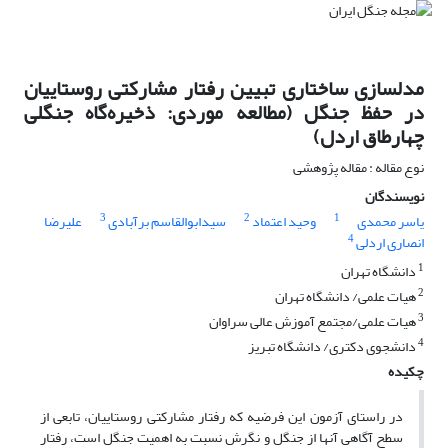
مدلسازی ساختاری تبیین رفتار مشارکتی روستاییان
در حفظ جنگل (مطالعه موردی: ذخیره‌گاه جنگلی
چهارطاق اردل)
نوع مقاله : مقاله پژوهشی
نویسندگان
3
2
1
یاسر محمدی
وحید اعتماد
سیدابوالقاسم برآبادی
علیرضا
4
انصاری اردلی
1
دانشگاه تهران
2
هیات علمی/ دانشگاه تهران
3
هیات علمی/مجتمع آموزش عالی سراوان
4
دانشجوی دکتری/ دانشگاه تبریز
چکیده
در راستای آزمون این فرضیه که رفتار مشارکتی روستاییان، تابعی از
سطح آگاهی آنها از جنگل و نگرش نسبت به اهمیت جنگل است، رفتار