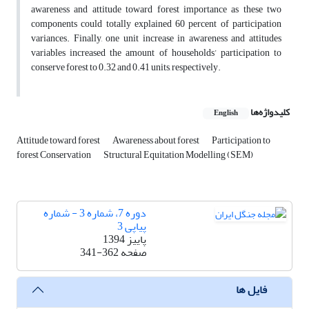
awareness and attitude toward forest importance as these two
components could totally explained 60 percent of participation
variances. Finally, one unit increase in awareness and attitudes
variables increased the amount of households’ participation to
conserve forest to 0.32 and 0.41 units, respectively.
کلیدواژه‌ها
English
Attitude toward forest
Awareness about forest
Participation to
forest Conservation
Structural Equitation Modelling (SEM)
دوره 7، شماره 3 - شماره
پیاپی 3
پاییز 1394
صفحه
341-362
فایل ها