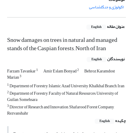
اکولوژی و جنگلشناسی
عنوان مقاله
English
Snow damages on trees in natural and managed
stands of the Caspian forests, North of Iran
نویسندگان
English
1
2
Farzam Tavankar
Amir Eslam Bonyad
Behroz Karamdost
3
Marian
1
Department of Forestry, Islamic Azad University, Khalkhal Branch, Iran
2
Department of Forestry, Faculty of Natural Resources, University of
Guilan, Somehsara
3
Director of Research and Innovation, Shafarood Forest Company,
Rezvanshahr
چکیده
English