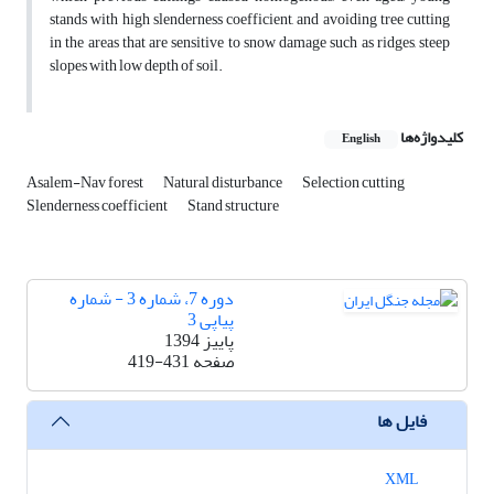
stands with high slenderness coefficient, and avoiding tree cutting
in the areas that are sensitive to snow damage such as ridges, steep
slopes with low depth of soil.
کلیدواژه‌ها
English
Asalem-Nav forest
Natural disturbance
Selection cutting
Slenderness coefficient
Stand structure
دوره 7، شماره 3 - شماره
پیاپی 3
پاییز 1394
صفحه
419-431
فایل ها
XML