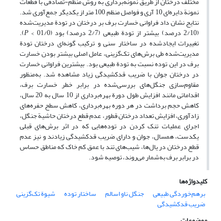
مختلف درختان از طریق نمونه‌برداری به روش منظم-تصادفی با قطعات
نمونة دایره‌ای 10 آری و فواصل منظم 100 متر از یکدیگر جمع‌آوری شد.
نتایج نشان داد فراوانی خسارت برف بر درختان در تودة مدیریت‌شده
(2/10 درصد) بیشتر از تودة طبیعی (2/7 درصد) بود (01/0 >
P
).
تغییرات ایجادشده در ساختار سنی و ترکیب گونه‌ای درختان تودة
مدیریت‌شده طی برش‌های تک‌گزینی، عامل اصلی بیشتر بودن خسارت
برف در این توده نسبت به تودة طبیعی بود. بیشترین فراوانی خسارت
در درختان جوان با ضریب قدکشیدگی زیاد مشاهده شد. به‌منظور
مقاوم‌سازی جنگل‌های بررسی‌شده در برابر خطر خسارت برف،
اقداماتی مانند افزایش طول دورة بهره‌برداری از 10 سال به 20 سال،
کاهش حجم برداشت در هر دوره بهره‌برداری، کاهش سطح حفره‌های
زادآوری، افزایش تعداد درختان قطور، عدم قطع درختان حاشیة جنگل،
اجرای عملیات تنک کردن در توده‌هایی که در اثر برش‌های قبلی
یکدست، همسال، جوان و دارای ضریب قدکشیدگی زیادند و نیز عدم
قطع درختان در یال‌ها، شیب‌های تند با عمق کم خاک که مناطق حساس
در برابر برف به‌شمار می‌روند، توصیه شود.
کلیدواژه‌ها
برهم‌خوردگی طبیعی
جنگل ناو اسالم
ساختار توده
شیوة تک‌گزینی
ضریب قدکشیدگی
موضوعات