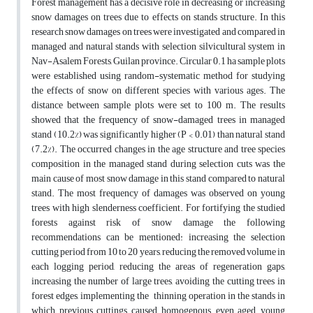
Forest management has a decisive role in decreasing or increasing
snow damages on trees due to effects on stands structure. In this
research snow damages on trees were investigated and compared in
managed and natural stands with selection silvicultural system in
Nav-Asalem Forests, Guilan province. Circular 0.1 ha sample plots
were established using random-systematic method for studying
the effects of snow on different species with various ages. The
distance between sample plots were set to 100 m. The results
showed that the frequency of snow-damaged trees in managed
stand (10.2%) was significantly higher (P < 0.01) than natural stand
(7.2%). The occurred changes in the age structure and tree species
composition in the managed stand during selection cuts was the
main cause of most snow damage in this stand compared to natural
stand. The most frequency of damages was observed on young
trees with high slenderness coefficient. For fortifying the studied
forests against risk of snow damage the following
recommendations can be mentioned: increasing the selection
cutting period from 10 to 20 years, reducing the removed volume in
each logging period, reducing the areas of regeneration gaps,
increasing the number of large trees, avoiding the cutting trees in
forest edges, implementing the thinning operation in the stands in
which previous cuttings caused homogenous, even aged, young